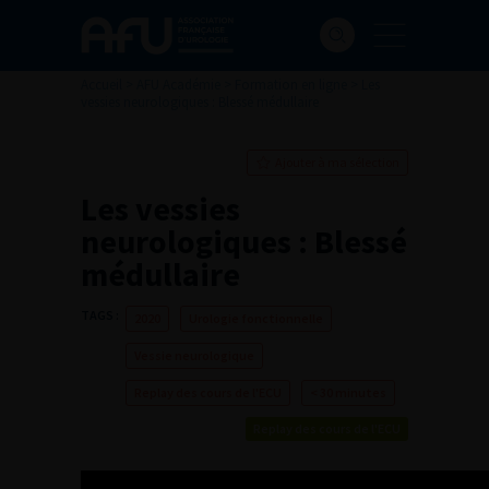
Accueil
>
AFU Académie
>
Formation en ligne
>
Les
vessies neurologiques : Blessé médullaire
Ajouter à ma sélection
Les vessies
neurologiques : Blessé
médullaire
TAGS :
2020
Urologie fonctionnelle
Vessie neurologique
Replay des cours de l'ECU
< 30 minutes
Replay des cours de l'ECU