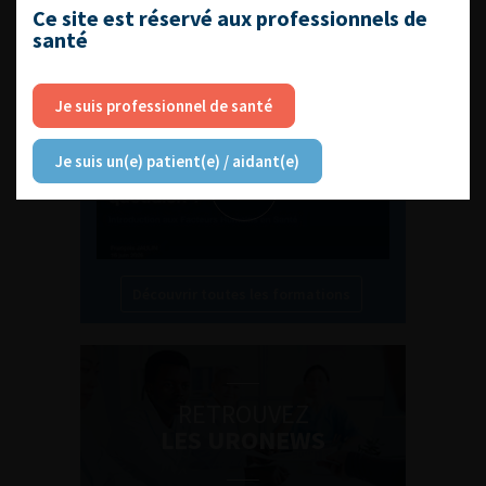
Ce site est réservé aux professionnels de
L'AFU ACADÉMIE
santé
Compétences non techniques : comment
les travailler au quotidien ?
Je suis professionnel de santé
Je suis un(e) patient(e) / aidant(e)
Découvrir toutes les formations
RETROUVEZ
LES URONEWS