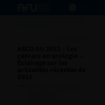
Accueil
>
AFU Académie
>
Formation en ligne
>
ASCO
GU 2022 – Les cancers en urologie – Éclairage sur les
actualités récentes de 2022
Ajouter à ma sélection
ASCO GU 2022 – Les
cancers en urologie –
Éclairage sur les
actualités récentes de
2022
TAGS :
2022
Prostate
Rein
Vessie
Cancer de la Prostate
Cancer de la vessie
Cancer du rein