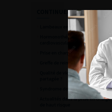
CONTINUER VOTRE LECTU
Lambeaux en reconstruction uro-gé
Hormonothérapie du cancer de la pr
cardiovasculaire ?
Prise en charge chirurgicale de l
Greffe de rein et don du vivant, re
Qualité de vie des patients attein
partagée ?
Syndrome douloureux pelvien chro
Actualités dans la prise en charge
de haut risque