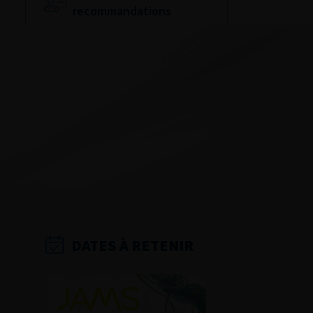
recommandations
Référentiel du Collège
d’Urologie
Espace Accréditation
des médecins
Livrets du CFEU pour
l'interne
DATES À RETENIR