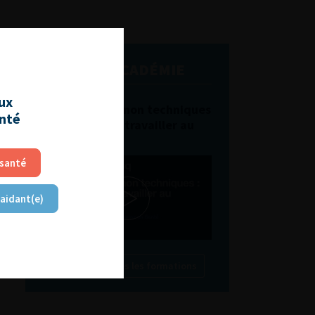
L'AFU ACADÉMIE
aux
Compétences non techniques
anté
: comment les travailler au
quotidien ?
 santé
 aidant(e)
Découvrir toutes les formations