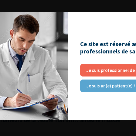
RE
nitale : principes et indications
Ce site est réservé 
ostate : et si on parlait de la prise en charge
professionnels de s
’HBP et REZUM
Je suis professionnel de
poussons les barrières !
Je suis un(e) patient(e) /
ts de cancer de la vessie : préoccupation
nique : une entité à part
 Tumeurs de la vessie non infiltrantes le muscle