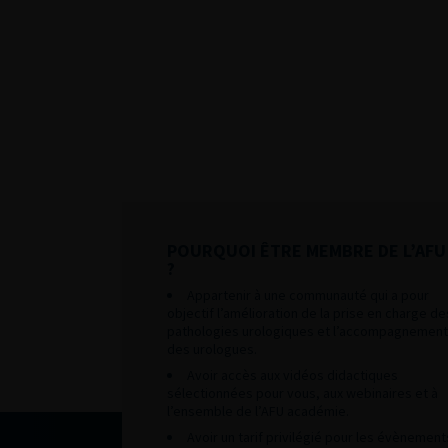
POURQUOI ÊTRE MEMBRE DE L’AFU
?
Appartenir à une communauté qui a pour
objectif l’amélioration de la prise en charge de
pathologies urologiques et l’accompagnement
des urologues.
Avoir accès aux vidéos didactiques
sélectionnées pour vous, aux webinaires et à
l’ensemble de l’AFU académie.
Avoir un tarif privilégié pour les évènement