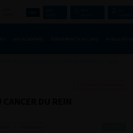
Mon
Mes
Mes
Se
CNPU
panier
outils
favoris
connect
AFU
AFU ACADÉMIE
ÉVÈNEMENTS DE L’AFU
PUBLICATIO
LA PRISE EN CHARGE DU CANCER DU REIN MÉTASTATIQUE
Ajouter à ma sélection
U CANCER DU REIN
Canal AFU
l AFU
< 30 minutes