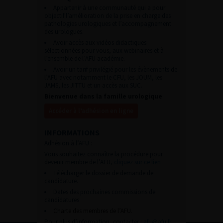
Appartenir à une communauté qui a pour
objectif l’amélioration de la prise en charge des
pathologies urologiques et l’accompagnement
des urologues.
Avoir accès aux vidéos didactiques
sélectionnées pour vous, aux webinaires et à
l’ensemble de l’AFU académie.
Avoir un tarif privilégié pour les évènements de
l’AFU avec notamment le CFU, les JOUM, les
JAMS, les JITTU et un accès aux SUC.
Bienvenue dans la famille urologique
Accéder à l’adhésion en ligne
INFORMATIONS
Adhésion à l’AFU :
Vous souhaitez connaître la procédure pour
devenir membre de l’AFU,
cliquez sur ce lien
Télécharger le dossier de demande de
candidature.
Dates des prochaines commissions de
candidatures
Charte des membres de l’AFU.
Pour plus d’information, contacter :
afu@afu.fr