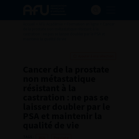
Accueil
>
AFU Académie
>
Formation en ligne
>
Cancer
de la prostate non métastatique résistant à la
castration : ne pas se laisser doubler par le PSA et
maintenir la qualité de vie
Ajouter à ma sélection
Cancer de la prostate
non métastatique
résistant à la
castration : ne pas se
laisser doubler par le
PSA et maintenir la
qualité de vie
TAGS :
2021
Prostate