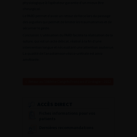
physiologique à l’opérateur garantie d’un mieux être
chirurgical.
Le PARD permet d’avoir un retour de force lors du passage
des aiguilles qui permet de limiter les traumatismes et de
sécuriser le geste.
Conclusion.
 L’utilisation du PARD facilite la réalisation de la
suture, qui est un acte délicat, réalisé à la fin d’une
intervention longue et nécessitant une attention soutenue.
La qualité de l’anastomose vésico-urétrale est ainsi
améliorée.
Retour au 106ème Congrès Français d’Urologie – 2012
ACCÈS DIRECT
Fiches informations pour vos
patients
Dernières recommandations