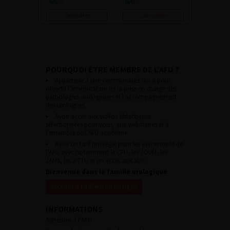
Consulter
Consulter
POURQUOI ÊTRE MEMBRE DE L’AFU ?
Appartenir à une communauté qui a pour
objectif l’amélioration de la prise en charge des
pathologies urologiques et l’accompagnement
des urologues.
Avoir accès aux vidéos didactiques
sélectionnées pour vous, aux webinaires et à
l’ensemble de l’AFU académie.
Avoir un tarif privilégié pour les évènements de
l’AFU avec notamment le CFU, les JOUM, les
JAMS, les JITTU et un accès aux SUC.
Bienvenue dans la famille urologique
Accéder à l’adhésion en ligne
INFORMATIONS
Adhésion à l’AFU :