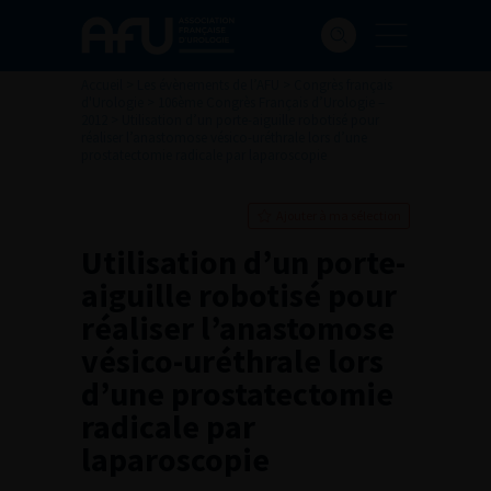
Accueil
>
Les évènements de l’AFU
>
Congrès français
d'Urologie
>
106ème Congrès Français d’Urologie –
2012
>
Utilisation d’un porte-aiguille robotisé pour
réaliser l’anastomose vésico-uréthrale lors d’une
prostatectomie radicale par laparoscopie
Ajouter à ma sélection
Utilisation d’un porte-
aiguille robotisé pour
réaliser l’anastomose
vésico-uréthrale lors
d’une prostatectomie
radicale par
laparoscopie