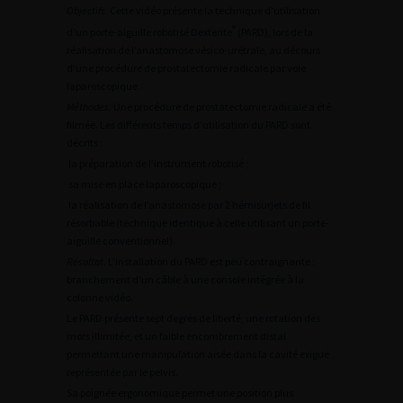
Objectifs.
Cette vidéo présente la technique d’utilisation
®
d’un porte-aiguille robotisé Dexterite
(PARD), lors de la
réalisation de l’anastomose vésico-urétrale, au décours
d’une procédure de prostatectomie radicale par voie
laparoscopique.
Méthodes.
 Une procédure de prostatectomie radicale a été
filmée. Les différents temps d’utilisation du PARD sont
décrits :
 la préparation de l’instrument robotisé ;
 sa mise en place laparoscopique ;
 la réalisation de l’anastomose par 2 hémisurjets de fil
résorbable (technique identique à celle utilisant un porte-
aiguille conventionnel).
Résultat
. L’installation du PARD est peu contraignante :
branchement d’un câble à une console intégrée à la
colonne vidéo.
Le PARD présente sept degrés de liberté, une rotation des
mors illimitée, et un faible encombrement distal
permettant une manipulation aisée dans la cavité exiguë
représentée par le pelvis.
Sa poignée ergonomique permet une position plus