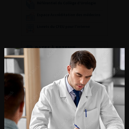
Référentiel du Collège d’Urologie
Espace Accréditation des médecins
Livrets du CFEU pour l'interne
DATES À RETENIR
DU VENDREDI 4 AU SAMEDI 5
SEPTEMBRE 2026
Journée d’andrologie et de
médecine sexuelle 2026