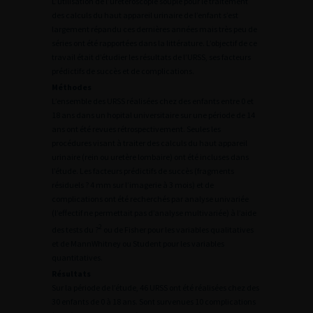
L’utilisation de l’urétéroscopie souple pour le traitement
des calculs du haut appareil urinaire de l’enfant s’est
largement répandu ces dernières années mais très peu de
séries ont été rapportées dans la littérature. L’objectif de ce
travail était d’étudier les résultats de l’URSS, ses facteurs
prédictifs de succès et de complications.
Méthodes
L’ensemble des URSS réalisées chez des enfants entre 0 et
18 ans dans un hopital universitaire sur une période de 14
ans ont été revues rétrospectivement. Seules les
procédures visant à traiter des calculs du haut appareil
urinaire (rein ou uretère lombaire) ont été incluses dans
l’étude. Les facteurs prédictifs de succès (fragments
résiduels ? 4 mm sur l’imagerie à 3 mois) et de
complications ont été recherchés par analyse univariée
(l’effectif ne permettait pas d’analyse multivariée) à l’aide
2
des tests du ?
ou de Fisher pour les variables qualitatives
et de MannWhitney ou Student pour les variables
quantitatives.
Résultats
Sur la période de l’étude, 46 URSS ont été réalisées chez des
30 enfants de 0 à 18 ans. Sont survenues 10 complications