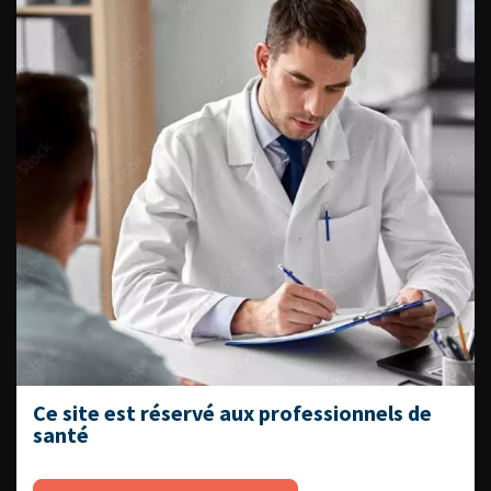
patients
Dernières recommandations
Référentiel du Collège d’Urologie
Espace Accréditation des médecins
Livrets du CFEU pour l'interne
DATES À RETENIR
Ce site est réservé aux professionnels de
DU VENDREDI 4 AU SAMEDI 5
santé
SEPTEMBRE 2026
Journée d’andrologie et de
médecine sexuelle 2026