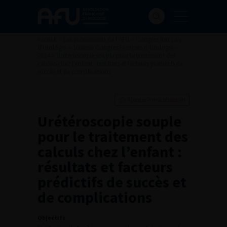
Accueil
>
Les évènements de l’AFU
>
Congrès français
d'Urologie
>
108ème Congrès Français d’Urologie –
2014
>
Urétéroscopie souple pour le traitement des
calculs chez l’enfant : résultats et facteurs prédictifs de
succès et de complications
Ajouter à ma sélection
Urétéroscopie souple
pour le traitement des
calculs chez l’enfant :
résultats et facteurs
prédictifs de succès et
de complications
Objectifs