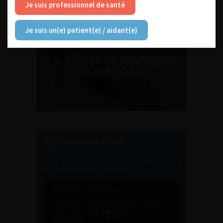
Je suis professionnel de santé
Je suis un(e) patient(e) / aidant(e)
ENQUÊTES DE PRATIQUES
EN UROLOGIE
L'AFU ACADÉMIE
Compétences non techniques : comment
les travailler au quotidien ?