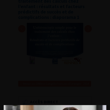
traitement des calculs chez
l’enfant : résultats et facteurs
prédictifs de succès et de
complications : diaporama 1
Retour au 108ème Congrès Français d’Urologie – 2014
ACCÈS DIRECT
Fiches informations pour vos