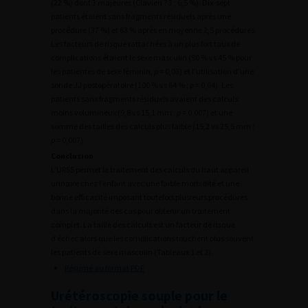
(22 %) dont 3 majeures (Clavien ? 3 ; 6,5 %). Dix-sept
patients étaient sans fragments résiduels après une
procédure (37 %) et 63 % après en moyenne 2,5 procédures.
Les facteurs de risque rattachées à un plus fort taux de
complications étaient le sexe masculin (90 % vs 45 % pour
les patientes de sexe féminin,
p
= 0,03) et l’utilisation d’une
sonde JJ postopératoire (100 % vs 64 % ;
p
= 0,04). Les
patients sans fragments résiduels avaient des calculs
moins volumineux (9,8 vs 15,1 mm ;
p
= 0,007) et une
somme des tailles des calculs plus faible (15,2 vs 25,5 mm ;
p
= 0,007)
Conclusion
L’URSS permet le traitement des calculs du haut appareil
urinaire chez l’enfant avec une faible morbidité et une
bonne efficacité imposant toutefois plusieurs procédures
dans la majorité des cas pour obtenir un traitement
complet. La taille des calculs est un facteur de risque
d’échec alors que les complications touchent plus souvent
les patients de sexe masculin (Tableaux 1 et 2).
Résumé au format PDF
Urétéroscopie souple pour le