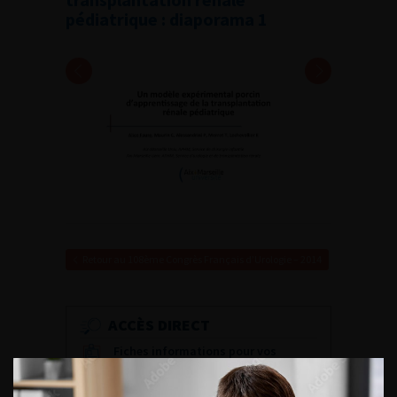
pédiatrique : diaporama 1
Retour au 108ème Congrès Français d’Urologie – 2014
ACCÈS DIRECT
Fiches informations pour vos
patients
Dernières recommandations