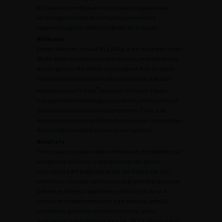
de valider un modèle animal d’auto-transplantation
rénale reproductible chez l’humain permettant
l’apprentissage des différents gestes techniques.
Méthodes
Le porc Nourrain, pesant 30 à 35 kg, a été utilisé pour cette
étude. Après une laparotomie médiane, un prélèvement
du rein gauche été réalisé. Le transplant était lavé puis
conservé dans une solution de conservation standard
®
hypothermique (Celsior
) pendant 30 heures. L’auto-
transplantation hétérotopique avait lieu en fosse iliaque
droite sur les vaisseaux iliaques externes. Enfin, une
anastomose urétéro-urétérale était réalisée. Les animaux
été surveillés pendant 21 jours avant sacrifice.
Résultats
Trente auto-transplantations rénales ont été réalisées sur
une période de 5 mois. L’apprentissage des gestes
techniques a été progressif. Ils ont été réalisés par des
internes en chirurgie, après un enseignement pratique et
théorique. Le temps opératoire a diminué au fur et à
mesure des expérimentations, s’est stabilisé après 15
procédures, de même que l’assurance du geste
augmentait (néphrectomie gauche : 68,2 ± 14 minutes et