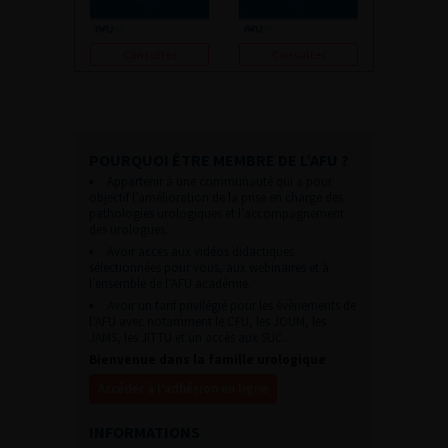
Consulter
Consulter
POURQUOI ÊTRE MEMBRE DE L’AFU ?
Appartenir à une communauté qui a pour
objectif l’amélioration de la prise en charge des
pathologies urologiques et l’accompagnement
des urologues.
Avoir accès aux vidéos didactiques
sélectionnées pour vous, aux webinaires et à
l’ensemble de l’AFU académie.
Avoir un tarif privilégié pour les évènements de
l’AFU avec notamment le CFU, les JOUM, les
JAMS, les JITTU et un accès aux SUC.
Bienvenue dans la famille urologique
Accéder à l’adhésion en ligne
INFORMATIONS