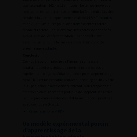
transplanation : 162,4 ± 13 minutes). Le temps moyen de
réalisation de l’anastomose termino-latérale entre la veine
rénale et la veine iliaque externe était de 34,5 ± 7 minutes
et de 21,3 ± 6 minutes pour l’anastomose entre l’artère
rénale et l’artère iliaque externe. Trois porcs sont décédés
avant la fin de l’expérimentation. Les décès étaient
essentiellement du à la mise en place d’un protocole
anesthésique adapté.
Conclusion
Ce modèle porcin, proche de l’homme sur le plan
anatomique et physiologique permet une progression
rapide des urologues pédiatres juniors pour l’apprentissage
de la TR. Il est un véritable simulateur chirurgical in vivo de
la TR pédiatrique avec donneur vivant. Nous proposons la
création d’enseignements pratique de l’apprentissage des
techniques chirurgicales de TR et la simulation opératoire
avec ce modèle (Fig. 1).
Résumé au format PDF
Un modèle expérimental porcin
d’apprentissage de la
transplantation rénale