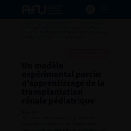
Accueil
>
Les évènements de l’AFU
>
Congrès français
d'Urologie
>
108ème Congrès Français d’Urologie –
2014
>
Un modèle expérimental porcin d’apprentissage
de la transplantation rénale pédiatrique
Ajouter à ma sélection
Un modèle
expérimental porcin
d’apprentissage de la
transplantation
rénale pédiatrique
Objectifs
L’acquisition des techniques chirurgicales pour la
transplantation rénale serait facilitée par un modèle
expérimental pédagogique. L’objectif de cette étude a été