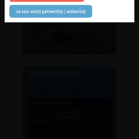
Je suis un(e) patient(e) / aidant(e)
ENQUÊTES DE PRATIQUES
EN UROLOGIE
L'AFU ACADÉMIE
Compétences non techniques : comment
les travailler au quotidien ?