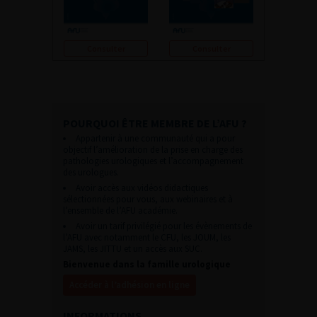
Consulter
Consulter
POURQUOI ÊTRE MEMBRE DE L’AFU ?
Appartenir à une communauté qui a pour
objectif l’amélioration de la prise en charge des
pathologies urologiques et l’accompagnement
des urologues.
Avoir accès aux vidéos didactiques
sélectionnées pour vous, aux webinaires et à
l’ensemble de l’AFU académie.
Avoir un tarif privilégié pour les évènements de
l’AFU avec notamment le CFU, les JOUM, les
JAMS, les JITTU et un accès aux SUC.
Bienvenue dans la famille urologique
Accéder à l’adhésion en ligne
INFORMATIONS