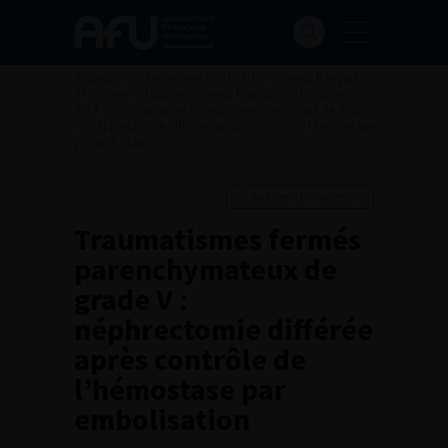
Accueil
>
Les évènements de l’AFU
>
Congrès français
d'Urologie
>
108ème Congrès Français d’Urologie –
2014
>
Traumatismes fermés parenchymateux de grade
V : néphrectomie différée après contrôle de l’hémostase
par embolisation
Ajouter à ma sélection
Traumatismes fermés
parenchymateux de
grade V :
néphrectomie différée
après contrôle de
l’hémostase par
embolisation