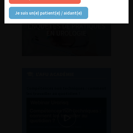
Je suis un(e) patient(e) / aidant(e)
ENQUÊTES DE PRATIQUES
EN UROLOGIE
L'AFU ACADÉMIE
Compétences non techniques : comment
les travailler au quotidien ?