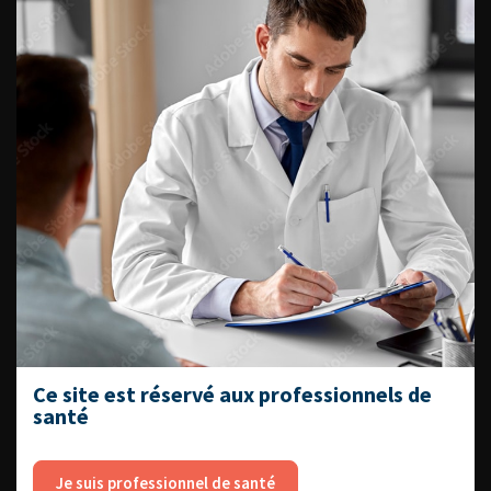
Dernières recommandations
Référentiel du Collège d’Urologie
Espace Accréditation des médecins
Livrets du CFEU pour l'interne
DATES À RETENIR
DU VENDREDI 4 AU SAMEDI 5
Ce site est réservé aux professionnels de
SEPTEMBRE 2026
santé
Journée d’andrologie et de
médecine sexuelle 2026
Je suis professionnel de santé