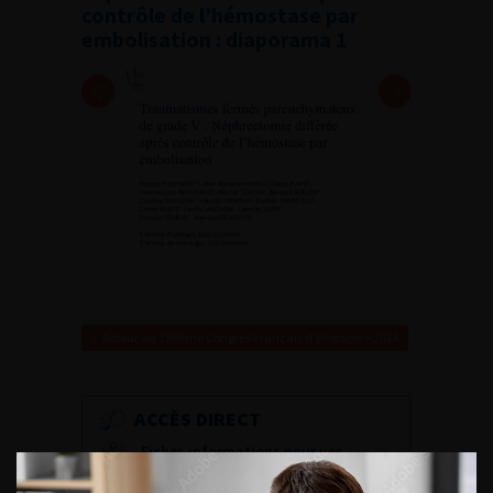
contrôle de l’hémostase par
embolisation : diaporama 1
Retour au 108ème Congrès Français d’Urologie – 2014
ACCÈS DIRECT
Fiches informations pour vos
patients