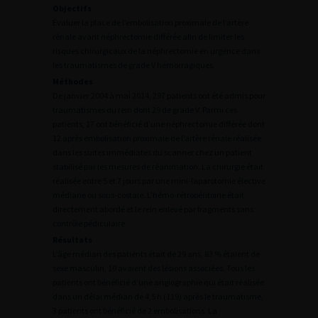
Objectifs
Évaluer la place de l’embolisation proximale de l’artère
rénale avant néphrectomie différée afin de limiter les
risques chirurgicaux de la néphrectomie en urgence dans
les traumatismes de grade V hémorragiques.
Méthodes
De janvier 2004 à mai 2014, 297 patients ont été admis pour
traumatismes du rein dont 29 de grade V. Parmi ces
patients, 17 ont bénéficié d’une néphrectomie différée dont
12 après embolisation proximale de l’artère rénale réalisée
dans les suites immédiates du scanner chez un patient
stabilisé par les mesures de réanimation. La chirurgie était
réalisée entre 5 et 7 jours par une mini-laparotomie élective
médiane ou sous-costale. L’hémo-rétropéritoine était
directement abordé et le rein enlevé par fragments sans
contrôle pédiculaire.
Résultats
L’âge médian des patients était de 29 ans, 83 % étaient de
sexe masculin, 10 avaient des lésions associées. Tous les
patients ont bénéficié d’une angiographie qui était réalisée
dans un délai médian de 4,5 h (119) après le traumatisme,
3 patients ont bénéficié de 2 embolisations. La