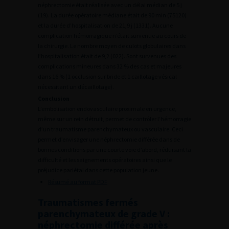
néphrectomie était réalisée avec un délai médian de 5 j
(19). La durée opératoire médiane était de 90 min (75120)
et la durée d’hospitalisation de 21,9 j (1331). Aucune
complication hémorragique n’était survenue au cours de
la chirurgie. Le nombre moyen de culots globulaires dans
l’hospitalisation était de 9,2 (022). Sont survenues des
complications mineures dans 32 % des cas et majeures
dans 16 % (1 occlusion sur bride et 1 caillotage vésical
nécessitant un décaillotage).
Conclusion
L’embolisation endovasculaire proximale en urgence,
même sur un rein détruit, permet de contrôler l’hémorragie
d’un traumatisme parenchymateux ou vasculaire. Ceci
permet d’envisager une néphrectomie différée dans de
bonnes conditions par une courte voie d’abord, réduisant la
difficulté et les saignements opératoires ainsi que le
préjudice pariétal dans cette population jeune.
Résumé au format PDF
Traumatismes fermés
parenchymateux de grade V :
néphrectomie différée après