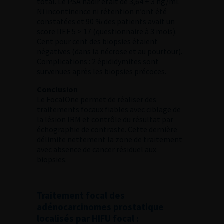
total. Le PSA nadir était de 3,64 ± 3 ng/ml.
Ni incontinence ni rétention n’ont été
constatées et 90 % des patients avait un
score IIEF 5 > 17 (questionnaire à 3 mois).
Cent pour cent des biopsies étaient
négatives (dans la nécrose et au pourtour).
Complications : 2 épididymites sont
survenues après les biopsies précoces.
Conclusion
Le FocalOne permet de réaliser des
traitements focaux fiables avec ciblage de
la lésion IRM et contrôle du résultat par
échographie de contraste. Cette dernière
délimite nettement la zone de traitement
avec absence de cancer résiduel aux
biopsies.
Traitement focal des
adénocarcinomes prostatique
localisés par HIFU focal :