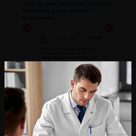
l’échographie de contraste reflète-
t-elle bien la zone traitée ? :
diaporama 1
Retour au 108ème Congrès Français
d’Urologie – 2014
ACCÈS DIRECT
Fiches informations pour vos
patients