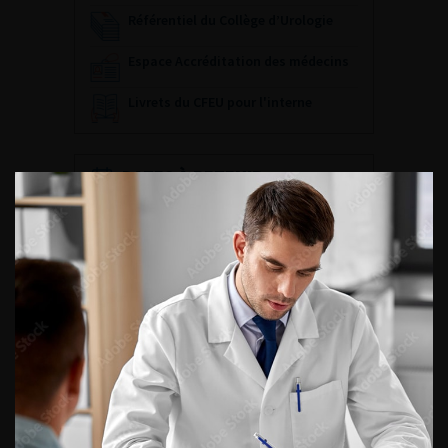
Référentiel du Collège d’Urologie
Espace Accréditation des médecins
Livrets du CFEU pour l'interne
DATES À RETENIR
DU VENDREDI 4 AU SAMEDI 5
SEPTEMBRE 2026
Journée d’andrologie et de
médecine sexuelle 2026