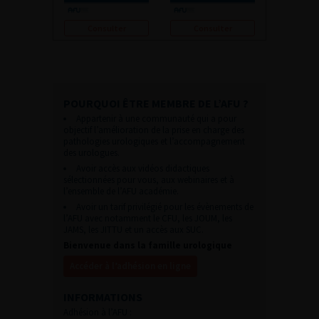
Consulter
Consulter
POURQUOI ÊTRE MEMBRE DE L’AFU ?
Appartenir à une communauté qui a pour
objectif l’amélioration de la prise en charge des
pathologies urologiques et l’accompagnement
des urologues.
Avoir accès aux vidéos didactiques
sélectionnées pour vous, aux webinaires et à
l’ensemble de l’AFU académie.
Avoir un tarif privilégié pour les évènements de
l’AFU avec notamment le CFU, les JOUM, les
JAMS, les JITTU et un accès aux SUC.
Bienvenue dans la famille urologique
Accéder à l’adhésion en ligne
INFORMATIONS
Adhésion à l’AFU :