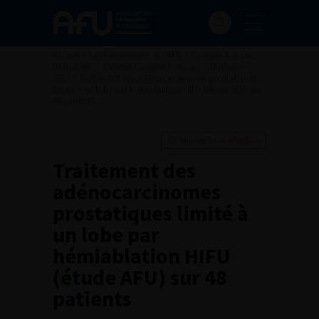
Accueil
>
Les évènements de l’AFU
>
Congrès français
d'Urologie
>
106ème Congrès Français d’Urologie –
2012
>
Traitement des adénocarcinomes prostatiques
limité à un lobe par hémiablation HIFU (étude AFU) sur
48 patients
Ajouter à ma sélection
Traitement des
adénocarcinomes
prostatiques limité à
un lobe par
hémiablation HIFU
(étude AFU) sur 48
patients