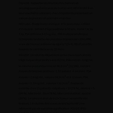
Objectifs
. Rapporter les résultats fonctionnels et
oncologiques préliminaires du traitement HIFU limité à un
seul lobe (hémi-ablation) chez des patients présentant un
cancer de prostate en première intention.
Méthodes
. Étude multicentrique, AFU promoteur. Critère
d’inclusion : patient d’âge supérieur à 50 ans, stade T1c ou
T2a, PSA inférieur à 10 ng/mL, IRM multiparamétrique,
12 biopsies randomisées plus deux biopsies par cibles IRM,
score de Gleason inférieur ou égal à 7 (3+4), REUP possible,
biopsies de contrôle à six ou 12 mois.
Résultat
. Un total de 48 patients inclus dans neuf centres.
L’âge moyen était de 65,5 ans (5375), PSA moyen : 6 ng/mL
3
le volume prostatique moyen 40,3 cm
(12,596), nombre
moyen de biopsies positives : 1,53/patient. À six mois : PSA
3
moyen = 2,6 ng/mL, volume 34,9cm
et à 12 mois : PSA
3
moyen = 3,19 ng/mL, volume = 32,3cm
. Biopsie de
contrôle chez 25 patients : négatives = 19 (76 %), positive = 5
(24 %), lobe traité : deux (8 %), lobe controlatéral : quatre
(16 %). Le Gleason était de 6 (3+3) pour l’ensemble des
biopsies. L’évolution des scores avant/après HIFU ne
retrouvait pas de variation significative : ICS 0/0, IPSS :