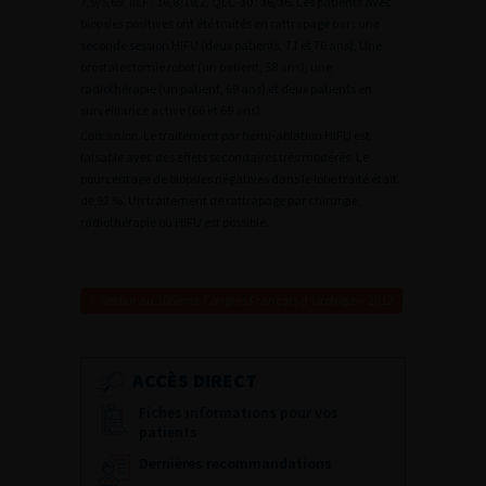
7,9/5,69, IIEF : 16,8/18,2, QLC-30 : 36/36. Les patients avec
biopsies positives ont été traités en rattrapage par : une
seconde session HIFU (deux patients, 71 et 76 ans), Une
prostatectomie robot (un patient, 58 ans), une
radiothérapie (un patient, 69 ans) et deux patients en
surveillance active (66 et 69 ans).
Conclusion
. Le traitement par hemi-ablation HIFU est
faisable avec des effets secondaires très modérés. Le
pourcentage de biopsies négatives dans le lobe traité était
de 92 %. Un traitement de rattrapage par chirurgie,
radiothérapie ou HIFU est possible.
Retour au 106ème Congrès Français d’Urologie – 2012
ACCÈS DIRECT
Fiches informations pour vos
patients
Dernières recommandations