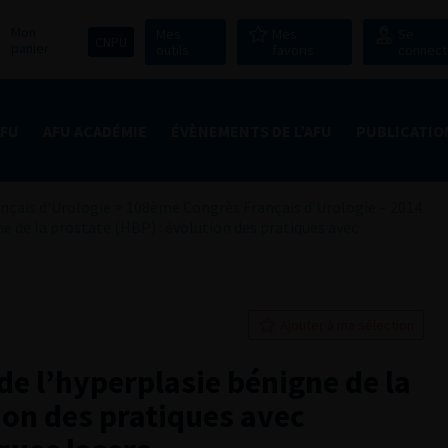
Mon
Mes
Mes
Se
CNPU
panier
outils
favoris
connect
AFU
AFU ACADÉMIE
ÉVÈNEMENTS DE L’AFU
PUBLICATIO
nçais d'Urologie
>
108ème Congrès Français d’Urologie – 2014
e de la prostate (HBP) : évolution des pratiques avec
Ajouter à ma sélection
de l’hyperplasie bénigne de la
ion des pratiques avec