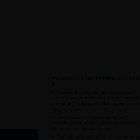
POURQUOI ÊTRE MEMBRE DE L’AFU
?
Appartenir à une communauté qui a pour
objectif l’amélioration de la prise en charge de
pathologies urologiques et l’accompagnement
des urologues.
Avoir accès aux vidéos didactiques
sélectionnées pour vous, aux webinaires et à
l’ensemble de l’AFU académie.
Avoir un tarif privilégié pour les évènement