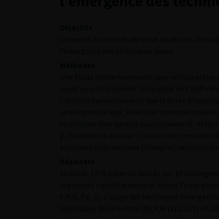
l’émergence des techni
Objectifs
L’objectif de cette étude était de décrire l’évolu
l’émergence des techniques lasers.
Méthodes
Une étude pilote monocentrique rétrospective a
ayant eu un traitement chirurgical de l’HBP réf
L’activité opératoire ainsi que la durée d’hospit
cervicoprostatique, résection transuréthrale 
techniques émergentes successivement : résecti
g, énucléation au laser Thulium des prostates 
prostates tous volumes (Holep) et vaporisation
Résultats
Au total, 1479 patients opérés par 10 chirurgiens
augmenté significativement depuis l’émergence 
0,007, Fig. 1). L’usage des techniques émergent
techniques de référence (85,4 % [112/131] en 20