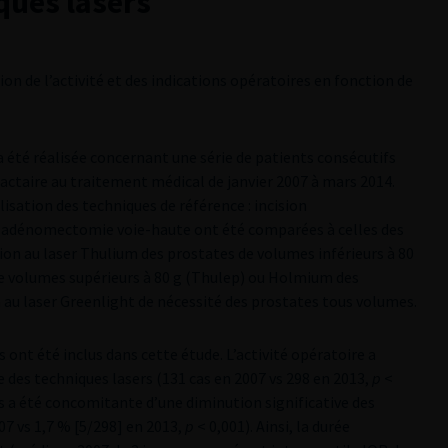
ques lasers
tion de l’activité et des indications opératoires en fonction de
 été réalisée concernant une série de patients consécutifs
ractaire au traitement médical de janvier 2007 à mars 2014.
alisation des techniques de référence : incision
et adénomectomie voie-haute ont été comparées à celles des
on au laser Thulium des prostates de volumes inférieurs à 80
de volumes supérieurs à 80 g (Thulep) ou Holmium des
 au laser Greenlight de nécessité des prostates tous volumes.
 ont été inclus dans cette étude. L’activité opératoire a
des techniques lasers (131 cas en 2007 vs 298 en 2013,
p
<
es a été concomitante d’une diminution significative des
07 vs 1,7 % [5/298] en 2013,
p
< 0,001). Ainsi, la durée