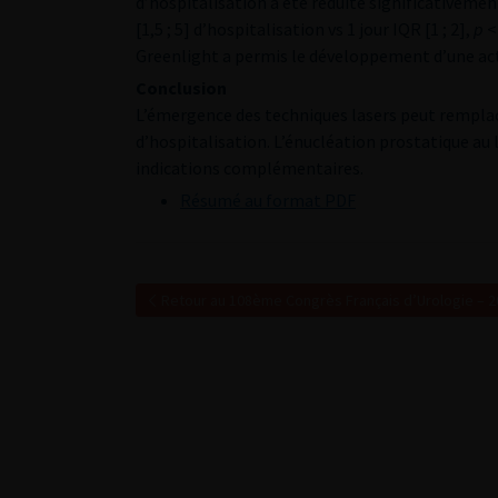
d’hospitalisation a été réduite significativemen
[1,5 ; 5] d’hospitalisation vs 1 jour IQR [1 ; 2],
p
<
Greenlight a permis le développement d’une act
Conclusion
L’émergence des techniques lasers peut remplace
d’hospitalisation. L’énucléation prostatique au 
indications complémentaires.
Résumé au format PDF
Retour au 108ème Congrès Français d’Urologie – 