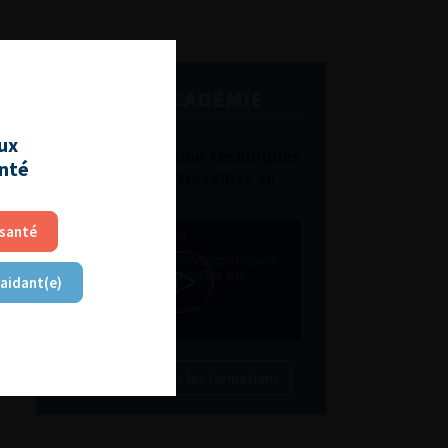
L'AFU ACADÉMIE
aux
Compétences non techniques
anté
: comment les travailler au
quotidien ?
 santé
 aidant(e)
Découvrir toutes les formations