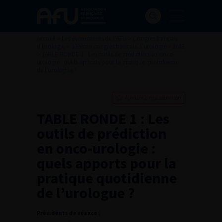
Accueil
>
Les évènements de l’AFU
>
Congrès français
d'Urologie
>
102ème congrès français d’urologie – 2008
>
TABLE RONDE 1 : Les outils de prédiction en onco-
urologie : quels apports pour la pratique quotidienne
de l’urologue ?
Ajouter à ma sélection
TABLE RONDE 1 : Les
outils de prédiction
en onco-urologie :
quels apports pour la
pratique quotidienne
de l’urologue ?
Présidents de séance :