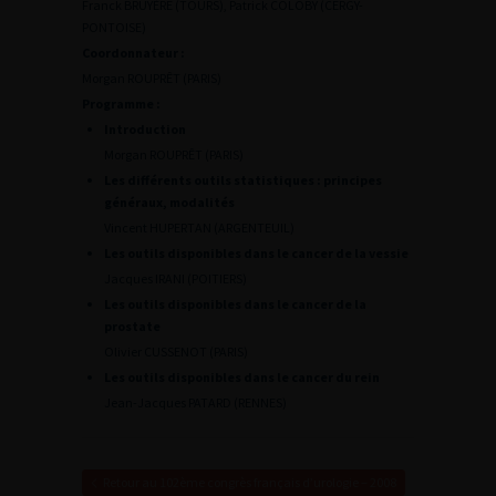
Franck BRUYÈRE (TOURS), Patrick COLOBY (CERGY-
PONTOISE)
Coordonnateur :
Morgan ROUPRÊT (PARIS)
Programme :
Introduction
Morgan ROUPRÊT (PARIS)
Les différents outils statistiques : principes
généraux, modalités
Vincent HUPERTAN (ARGENTEUIL)
Les outils disponibles dans le cancer de la vessie
Jacques IRANI (POITIERS)
Les outils disponibles dans le cancer de la
prostate
Olivier CUSSENOT (PARIS)
Les outils disponibles dans le cancer du rein
Jean-Jacques PATARD (RENNES)
Retour au 102ème congrès français d’urologie – 2008