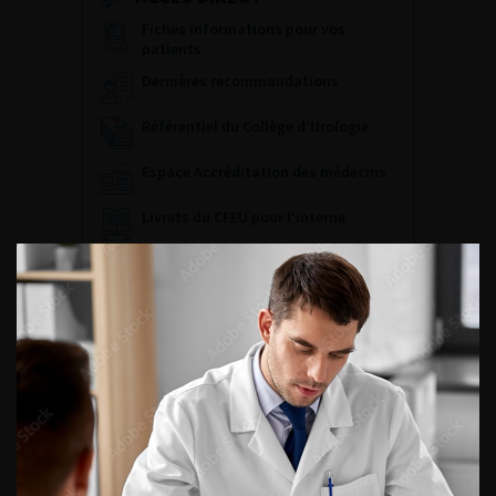
Fiches informations pour vos
patients
Dernières recommandations
Référentiel du Collège d’Urologie
Espace Accréditation des médecins
Livrets du CFEU pour l'interne
DATES À RETENIR
DU VENDREDI 4 AU SAMEDI 5
SEPTEMBRE 2026