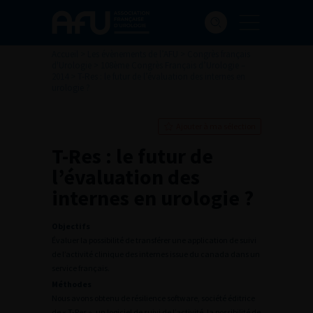
Accueil
>
Les évènements de l’AFU
>
Congrès français
d'Urologie
>
108ème Congrès Français d’Urologie –
2014
>
T-Res : le futur de l’évaluation des internes en
urologie ?
Ajouter à ma sélection
T-Res : le futur de
l’évaluation des
internes en urologie ?
Objectifs
Évaluer la possibilité de transférer une application de suivi
de l’activité clinique des internes issue du canada dans un
service français.
Méthodes
Nous avons obtenu de résilience software, société éditrice
de « T-Res », un logiciel de suivi de l’activité, la possibilité de