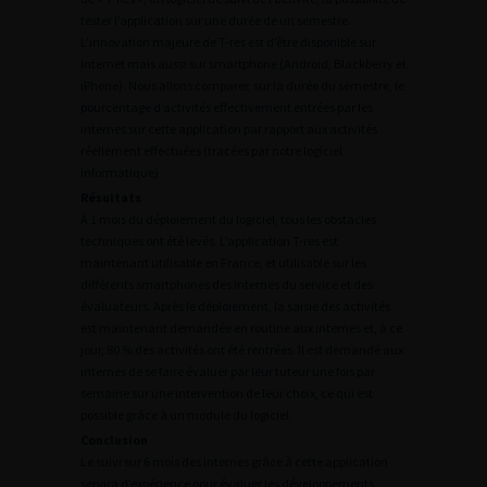
tester l’application sur une durée de un semestre.
L’innovation majeure de T-res est d’être disponible sur
Internet mais aussi sur smartphone (Android, Blackberry et
iPhone). Nous allons comparer, sur la durée du semestre, le
pourcentage d’activités effectivement entrées par les
internes sur cette application par rapport aux activités
réellement effectuées (tracées par notre logiciel
informatique).
Résultats
À 1 mois du déploiement du logiciel, tous les obstacles
techniques ont été levés. L’application T-res est
maintenant utilisable en France, et utilisable sur les
différents smartphones des internes du service et des
évaluateurs. Après le déploiement, la saisie des activités
est maintenant demandée en routine aux internes et, à ce
jour, 80 % des activités ont été rentrées. Il est demandé aux
internes de se faire évaluer par leur tuteur une fois par
semaine sur une intervention de leur choix, ce qui est
possible grâce à un module du logiciel.
Conclusion
Le suivi sur 6 mois des internes grâce à cette application
servira d’expérience pour évaluer les développements