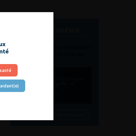
L'AFU ACADÉMIE
aux
Compétences non techniques
anté
: comment les travailler au
quotidien ?
 santé
 aidant(e)
Découvrir toutes les formations