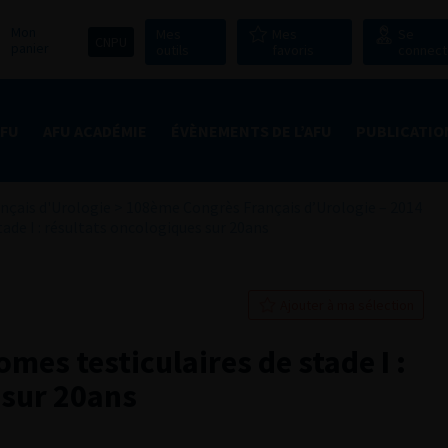
Mon
Mes
Mes
Se
CNPU
panier
outils
favoris
connect
AFU
AFU ACADÉMIE
ÉVÈNEMENTS DE L’AFU
PUBLICATIO
nçais d'Urologie
>
108ème Congrès Français d’Urologie – 2014
ade I : résultats oncologiques sur 20ans
Ajouter à ma sélection
mes testiculaires de stade I :
 sur 20ans