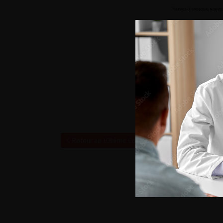
Retour au 108ème Congrès Français d’Urologie – 