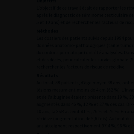
Objectifs
L’objectif de ce travail était de rapporter les r
après le diagnostic de séminome testiculaire de s
5 et 10 ans) et de rechercher les facteurs de risqu
Méthodes
Les dossiers des patients suivis depuis 1994 pou
données anatomo-pathologiques (taille tumorale
du cordon spermatique) ont été analysées. Dans l
et des décès, pour calculer les survies globale (SG
rechercher les facteurs de risque de récidive.
Résultats
Au total, 88 patients, d’âge moyen 38 ans, ont
lésions mesuraient moins de 4 cm (62 %). L’inva
et de l’albuginée étaient présente dans 19 %, 33
augmentés dans 46 %, 12 % et 27 % des cas. Dix-h
10 ans, la SSR atteint 81 %, 76 % et 76 %. En ana
récidive (augmentation de 5,6 fois). Au bout du su
ans atteignent respectivement 97,4 %, 96 % et 9