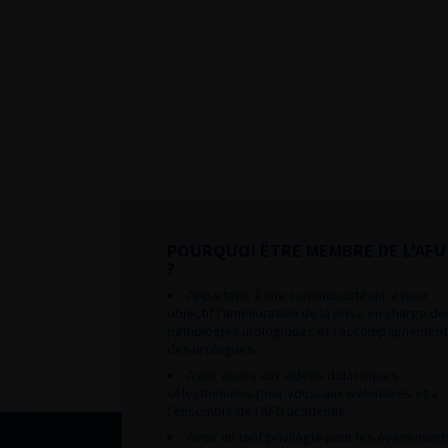
POURQUOI ÊTRE MEMBRE DE L’AFU
?
Appartenir à une communauté qui a pour
objectif l’amélioration de la prise en charge de
pathologies urologiques et l’accompagnement
des urologues.
Avoir accès aux vidéos didactiques
sélectionnées pour vous, aux webinaires et à
l’ensemble de l’AFU académie.
Avoir un tarif privilégié pour les évènement