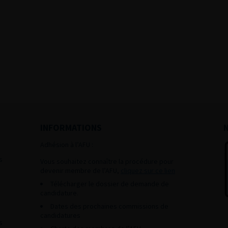
INFORMATIONS
Adhésion à l’AFU :
s
Vous souhaitez connaître la procédure pour
devenir membre de l’AFU,
cliquez sur ce lien
Télécharger le dossier de demande de
candidature.
Dates des prochaines commissions de
candidatures
s