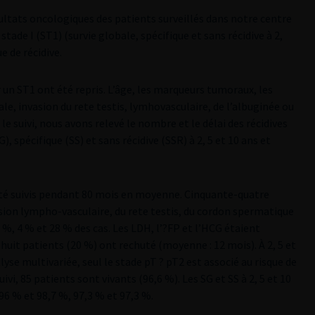
ésultats oncologiques des patients surveillés dans notre centre
tade I (ST1) (survie globale, spécifique et sans récidive à 2,
e de récidive.
r un ST1 ont été repris. L’âge, les marqueurs tumoraux, les
, invasion du rete testis, lymhovasculaire, de l’albuginée ou
e suivi, nous avons relevé le nombre et le délai des récidives
), spécifique (SS) et sans récidive (SSR) à 2, 5 et 10 ans et
 été suivis pendant 80 mois en moyenne. Cinquante-quatre
sion lympho-vasculaire, du rete testis, du cordon spermatique
 %, 4 % et 28 % des cas. Les LDH, l’?FP et l’HCG étaient
uit patients (20 %) ont rechuté (moyenne : 12 mois). À 2, 5 et
lyse multivariée, seul le stade pT ? pT2 est associé au risque de
ivi, 85 patients sont vivants (96,6 %). Les SG et SS à 2, 5 et 10
6 % et 98,7 %, 97,3 % et 97,3 %.