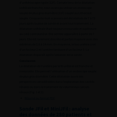
d’urétéroscopie rigide (12F). Compte tenu de la dilatation
urétérale franche, nous avons pu utiliser un endoscope
souple de plus gros diamètre (11F) couplé au Lithoclast
souple. Cinquante-huit scanners ont été réalisés de 7 à 73
jours après la pose de sonde et avant tout traitement. La
dilatation urétérale était toujours mesurable et supérieure
au coté controlatéral. Elle semble apparaître à partir de 7
jours. Elle est rarement discrète et parfois majeure avec des
extrêmes de 3,6 à 14 mm. En moyenne, le bas uretère croit
d’un facteur 2 et l’uretère lombaire d’un facteur 3. La
dilatation disparaît après l’ablation de la sonde.
Conclusion
La dilatation de l’uretère par le fil urétéral est franche et
mesurable. Elle permet l’utilisation d’un endoscope souple
de plus gros diamètre. Cette dilatation ouvre des
perspectives considérables dans l’exploration des cavités
rénales ou dans le traitement de volumineux calculs
rénaux (Fig. 1 et 2).
Résumé au format PDF
Sonde JFil et MiniJFil : analyse
des données de 280 patients et