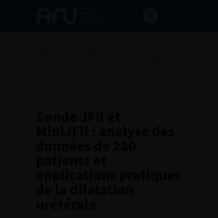
Accueil
>
Les évènements de l’AFU
>
Congrès français
d'Urologie
>
108ème Congrès Français d’Urologie –
2014
>
Sonde JFil et MiniJFil : analyse des données de
280 patients et applications pratiques de la dilatation
urétérale
Ajouter à ma sélection
Sonde JFil et
MiniJFil : analyse des
données de 280
patients et
applications pratiques
de la dilatation
urétérale