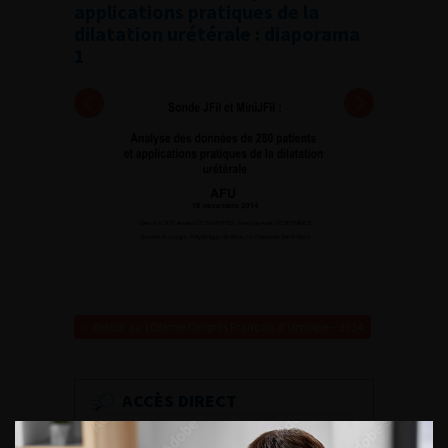
applications pratiques de la
dilatation urétérale : diaporama
1
Retour au 108ème Congrès Français d’Urologie – 2014
ACCÈS DIRECT
Fiches informations pour vos
patients