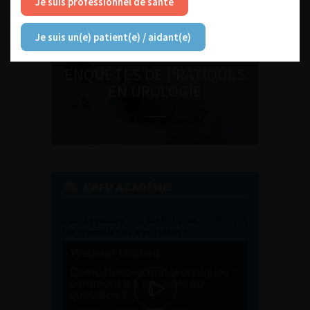
Je suis professionnel de santé
Je suis un(e) patient(e) / aidant(e)
ENQUÊTES DE PRATIQUES
EN UROLOGIE
L'AFU ACADÉMIE
Compétences non techniques : comment
les travailler au quotidien ?