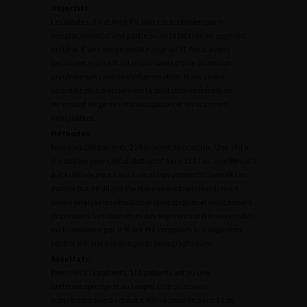
Objectifs
Les sondes JFil et MiniJFil sont caractérisées par le
remplacement d’une partie ou de la totalité du segment
urétéral d’une sonde double J par un fil. Nous avons
découvert que ce fil est responsable d’une dilatation
urétérale sans aucune inflammation. Nous avons
quantifié plus précisément la dilatation urétérale en
recensant les gestes endoscopiques et les scanners
analysables.
Méthodes
Parmi les 280 patients, 218 avaient des calculs. Une JFil a
été utilisée pour calcul obstructif dans 154 cas. Une MiniJFil
a été utilisée pour calcul rénal non obstructif dans 64 cas
dans le but de dilater l’uretère avant traitement. Nous
avons analysé les résultats endoscopiques et les scanners
disponibles. Les diamètres des segments urétéraux intubés
exclusivement par le fil ont été comparés aux segments
controlatéraux des images scannographiques.
Résultats
Parmi les 218 patients, 114 patients ont eu une
urétéroscopie rigide ou souple. Une dilatation
supplémentaire du méat a été nécessaire dans 3 cas