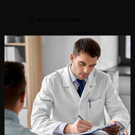
DATES À RETENIR
DU VENDREDI 4 AU SAMEDI 5
SEPTEMBRE 2026
Journée d’andrologie et de
médecine sexuelle 2026
ENQUÊTES DE PRATIQUES
EN UROLOGIE