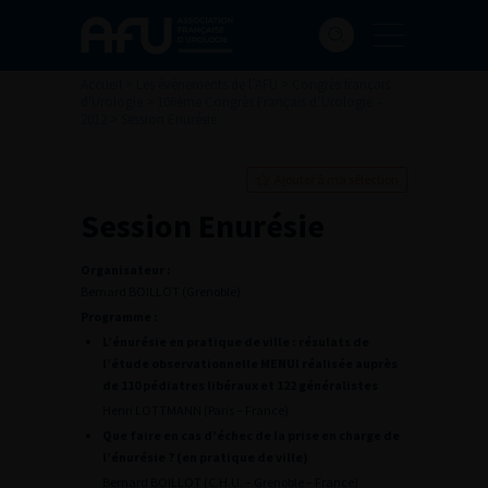
Accueil
>
Les évènements de l’AFU
>
Congrès français
d'Urologie
>
106ème Congrès Français d’Urologie –
2012
>
Session Enurésie
Ajouter à ma sélection
Session Enurésie
Organisateur :
Bernard BOILLOT (Grenoble)
Programme :
L’énurésie en pratique de ville : résulats de
l’étude observationnelle MENUI réalisée auprès
de 110 pédiatres libéraux et 122 généralistes
Henri LOTTMANN (Paris – France)
Que faire en cas d’échec de la prise en charge de
l’énurésie ? (en pratique de ville)
Bernard BOILLOT (C.H.U. – Grenoble – France)