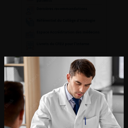
patients
Dernières recommandations
Référentiel du Collège d’Urologie
Espace Accréditation des médecins
Livrets du CFEU pour l'interne
DATES À RETENIR
DU VENDREDI 4 AU SAMEDI 5
SEPTEMBRE 2026
Journée d’andrologie et de
médecine sexuelle 2026