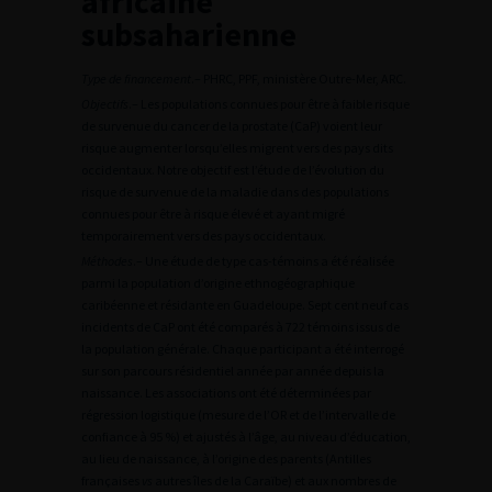
africaine
subsaharienne
Type de financement
.– PHRC, PPF, ministère Outre-Mer, ARC.
Objectifs
.– Les populations connues pour être à faible risque
de survenue du cancer de la prostate (CaP) voient leur
risque augmenter lorsqu’elles migrent vers des pays dits
occidentaux. Notre objectif est l’étude de l’évolution du
risque de survenue de la maladie dans des populations
connues pour être à risque élevé et ayant migré
temporairement vers des pays occidentaux.
Méthodes
.– Une étude de type cas-témoins a été réalisée
parmi la population d’origine ethnogéographique
caribéenne et résidante en Guadeloupe. Sept cent neuf cas
incidents de CaP ont été comparés à 722 témoins issus de
la population générale. Chaque participant a été interrogé
sur son parcours résidentiel année par année depuis la
naissance. Les associations ont été déterminées par
régression logistique (mesure de l’OR et de l’intervalle de
confiance à 95 %) et ajustés à l’âge, au niveau d’éducation,
au lieu de naissance, à l’origine des parents (Antilles
françaises
vs
autres îles de la Caraïbe) et aux nombres de