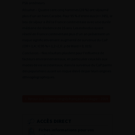
PSA antérieurs.
Résultat
.– Quatre cent cinq hommes (28 %) ont séjourné
plus d’un an hors Caraïbe. Pour 95 % d’entre eux (
n
= 385), le
lieu de séjour a été la France continentale avec une durée
médiane de résidence de 15 ans. Les individus ayant
résidé en France continentale plus d’un an présentent un
risque significativement augmenté de survenue du CaP
(OR = 1,4 ; IC95 % = 1,2–2,0 ;
p
de Wald = 0, 015).
Conclusion
.– Nos résultats plaident pour l’influence de
facteurs environnementaux, en particulier ceux liés aux
modes de vie occidentaux, dans la survenue du CaP parmi
des populations ayant un risque élevé de par leurs origines
ethnogéographiques.
Retour au 103ème congrès français d’urologie – 2009
ACCÈS DIRECT
Fiches informations pour vos