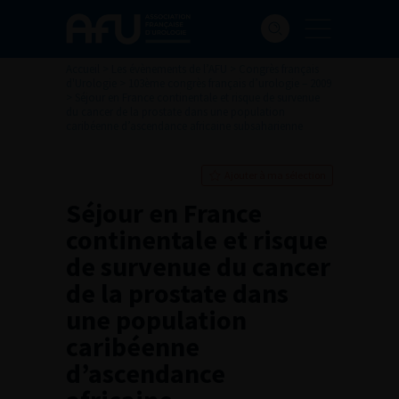
Accueil
>
Les évènements de l’AFU
>
Congrès français
d'Urologie
>
103ème congrès français d’urologie – 2009
>
Séjour en France continentale et risque de survenue
du cancer de la prostate dans une population
caribéenne d’ascendance africaine subsaharienne
Ajouter à ma sélection
Séjour en France
continentale et risque
de survenue du cancer
de la prostate dans
une population
caribéenne
d’ascendance