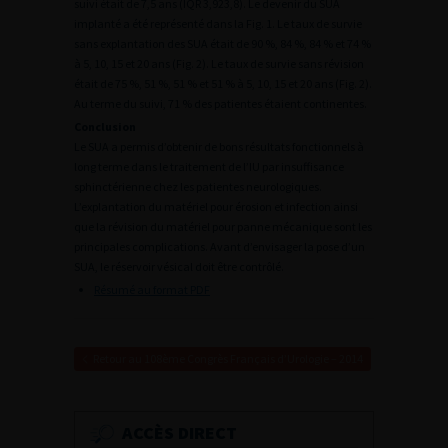
suivi était de 7,5 ans (IQR 3,923,8). Le devenir du SUA
implanté a été représenté dans la Fig. 1. Le taux de survie
sans explantation des SUA était de 90 %, 84 %, 84 % et 74 %
à 5, 10, 15 et 20 ans (Fig. 2). Le taux de survie sans révision
était de 75 %, 51 %, 51 % et 51 % à 5, 10, 15 et 20 ans (Fig. 2).
Au terme du suivi, 71 % des patientes étaient continentes.
Conclusion
Le SUA a permis d’obtenir de bons résultats fonctionnels à
long terme dans le traitement de l’IU par insuffisance
sphinctérienne chez les patientes neurologiques.
L’explantation du matériel pour érosion et infection ainsi
que la révision du matériel pour panne mécanique sont les
principales complications. Avant d’envisager la pose d’un
SUA, le réservoir vésical doit être contrôlé.
Résumé au format PDF
Retour au 108ème Congrès Français d’Urologie – 2014
ACCÈS DIRECT