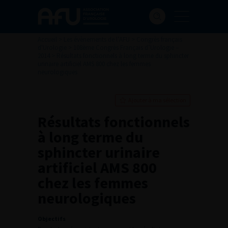
Accueil
>
Les évènements de l’AFU
>
Congrès français
d'Urologie
>
108ème Congrès Français d’Urologie –
2014
>
Résultats fonctionnels à long terme du sphincter
urinaire artificiel AMS 800 chez les femmes
neurologiques
Ajouter à ma sélection
Résultats fonctionnels
à long terme du
sphincter urinaire
artificiel AMS 800
chez les femmes
neurologiques
Objectifs