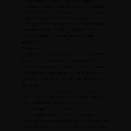
Peu de données existent concernant les résultats
fonctionnels à long terme du sphincter urinaire artificiel
(SUA) dans le traitement de l’incontinence urinaire par
insuffisance sphinctérienne chez les patientes
neurologiques. Notre objectif était d’évaluer les résultats
fonctionnels à long terme du SUA implanté chez les
patientes neurologiques ayant une IU par insuffisance
sphinctérienne.
Méthodes
Les patientes neurologiques ayant une IU par insuffisance
®
sphinctérienne pour lesquelles un SUA (AMS 800
) a été
implanté entre 1986 et 2010, ont été incluses. Le taux de
continence définie par l’absence de port de protections, les
taux d’explantation et les taux de révision ont été évalués.
Résultats
Au total, 26 patientes ont été incluses : 23 blessées
médullaires, toutes paraplégiques, et 3 spina bifida. L’âge
médian était de 49,2 ans (IQR 28,559,7). Les
caractéristiques initiales de la population, les
caractéristiques de la chirurgie avec le type de matériel
implanté et les complications postopératoires précoces ont
été représentées dans le Tableau 1. La durée médiane de