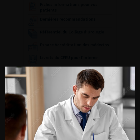
Fiches informations pour vos
patients
Dernières recommandations
Référentiel du Collège d’Urologie
Espace Accréditation des médecins
Livrets du CFEU pour l'interne
DATES À RETENIR
DU VENDREDI 4 AU SAMEDI 5
SEPTEMBRE 2026