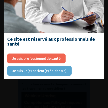
Journée d’andrologie et de
médecine sexuelle 2026
ENQUÊTES DE PRATIQUES
EN UROLOGIE
Ce site est réservé aux professionnels de
santé
Je suis professionnel de santé
Je suis un(e) patient(e) / aidant(e)
L'AFU ACADÉMIE
Compétences non techniques : comment
les travailler au quotidien ?