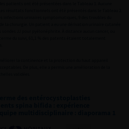
 des patients ont été présentées dans le Tableau 1. Aucune
es résultats fonctionnels ont été présentés dans le Tableau 2.
des infections urinaires symptomatiques, 9 des troubles du
 de la chirurgie. Un patient a eu une dérivation urinaire cutanée
s sondes JJ pour pyélonéphrite. À distance aucun cancer, ou
u terme du suivi, 61,1 % des patents étaient totalement
s.
améliorer la continence et la protection du haut appareil
cceptables. De plus, elle a permis une amélioration de la
chelles validées.
terme des entérocystoplasties
ents spina bifida : expérience
uipe multidisciplinaire : diaporama 1