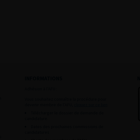
INFORMATIONS
Adhésion à l’AFU :
s
Vous souhaitez connaître la procédure pour
devenir membre de l’AFU,
cliquez sur ce lien
Télécharger le dossier de demande de
candidature.
Dates des prochaines commissions de
candidatures
s