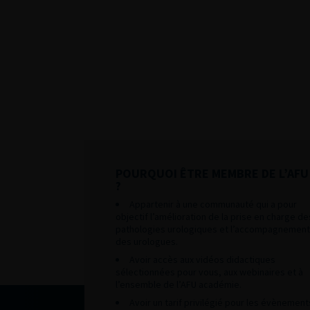
POURQUOI ÊTRE MEMBRE DE L’AFU
?
Appartenir à une communauté qui a pour
objectif l’amélioration de la prise en charge de
pathologies urologiques et l’accompagnement
des urologues.
Avoir accès aux vidéos didactiques
sélectionnées pour vous, aux webinaires et à
l’ensemble de l’AFU académie.
Avoir un tarif privilégié pour les évènement