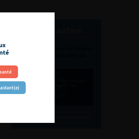
L'AFU ACADÉMIE
aux
Compétences non techniques
anté
: comment les travailler au
quotidien ?
 santé
 aidant(e)
Découvrir toutes les formations