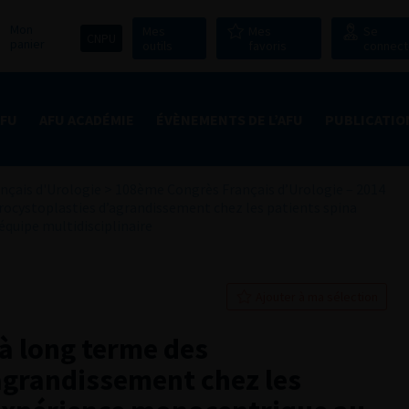
Mon
Mes
Mes
Se
CNPU
panier
outils
favoris
connect
AFU
AFU ACADÉMIE
ÉVÈNEMENTS DE L’AFU
PUBLICATIO
nçais d'Urologie
>
108ème Congrès Français d’Urologie – 2014
rocystoplasties d’agrandissement chez les patients spina
équipe multidisciplinaire
Ajouter à ma sélection
 à long terme des
agrandissement chez les