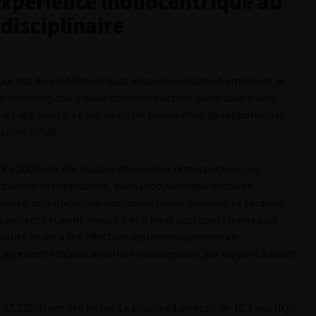
: expérience monocentrique au
disciplinaire
ur but de protéger le haut appareil urinaire et améliorer le
 neurologique. Peu de données existent sur le suivi à long
à l’âge adulte. Le but de notre travail était de rapporter les
spina bifida.
88 à 2008 ont été évalués de manière rétrospective. Les
ctionnel préopératoire, bilan urodynamique initial et
inence, complications postopératoires précoces et tardives,
 patients étaient revus à 3 et 6 mois postopératoires puis
ualité de vie a été effectuée systématiquement en
 jugeaient stables, améliorés ou dégradés par rapport à avant
17,125,6) ont été inclus. Le suivi médian était de 10,1 ans (IQR