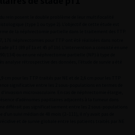
laires de stade pT1
 du rein posent le double problème de leur multifocalité
istologique (type 1 ou type 2). L’objectif de cette étude est
terme de la néphrectomie partielle dans le traitement des TTP.
7, 176 néphrectomies pour TTP ont été réalisées dans notre
tade pT1 (89 pT1a et 45 pT1b). L’intervention a consisté en une
(90/134) ou en une néphrectomie partielle (NP) à type de
s analyse rétrospective des données, l’étude de survie a été
,9 cm pour les TTP traités par NE et de 2,6 cm pour les TTP
férence significative entre les 2 sous-populations en termes de
d’invasion microvasculaire. En cas de néphrectomie élargie,
ésence d’adénomes papillaires adjacents à la tumeur dans
e ne différait pas significativement entre les 2 sous-populations
d’un suivi médian de 48 mois (2–111), il n’y avait pas de
 récidive et de survie globale entre les patients traités par NE