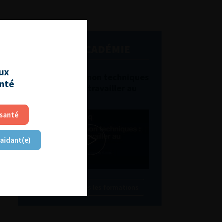
L'AFU ACADÉMIE
aux
Compétences non techniques
anté
: comment les travailler au
quotidien ?
 santé
 aidant(e)
Découvrir toutes les formations