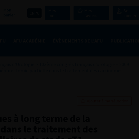
Mon
Mes
Mes
Se
CNPU
panier
outils
favoris
connect
AFU
AFU ACADÉMIE
ÉVÈNEMENTS DE L’AFU
PUBLICATIO
nçais d'Urologie
>
103ème congrès français d’urologie – 2009
 néphrectomie partielle dans le traitement des carcinomes
Ajouter à ma sélection
es à long terme de la
 dans le traitement des