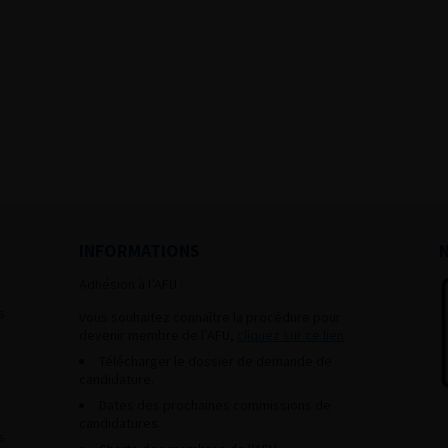
INFORMATIONS
Adhésion à l’AFU :
s
Vous souhaitez connaître la procédure pour
devenir membre de l’AFU,
cliquez sur ce lien
Télécharger le dossier de demande de
candidature.
Dates des prochaines commissions de
candidatures
s