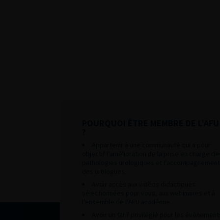
POURQUOI ÊTRE MEMBRE DE L’AFU
?
Appartenir à une communauté qui a pour
objectif l’amélioration de la prise en charge de
pathologies urologiques et l’accompagnement
des urologues.
Avoir accès aux vidéos didactiques
sélectionnées pour vous, aux webinaires et à
l’ensemble de l’AFU académie.
Avoir un tarif privilégié pour les évènement