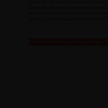
Conclusion
.– La néphrectomie partielle dans le 
option chirurgicale fiable sur le plan carcinologi
conservatrice doit donc être réalisée chaque fo
stade pT1, et ce quel que soit le sous-type histo
Retour au 103ème congrès français d’urologie – 2