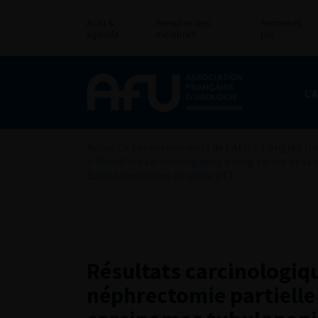
Actu &
Annuaire des
Annonces
agenda
membres
pro
L’
Accueil
>
Les évènements de l’AFU
>
Congrès fra
>
Résultats carcinologiques à long terme de la
tubulopapillaires de stade pT1
Résultats carcinologiqu
néphrectomie partielle