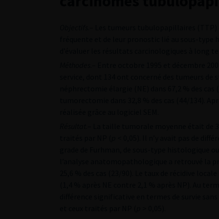
carcinomes tubulopapil
Objectifs
.– Les tumeurs tubulopapillaires (TTP)
fréquente et de leur pronostic lié au sous-type h
d’évaluer les résultats carcinologiques à long 
Méthodes
.– Entre octobre 1995 et décembre 200
service, dont 134 ont concerné des tumeurs de s
néphrectomie élargie (NE) dans 67,2 % des cas 
tumorectomie dans 32,8 % des cas (44/134). Aprè
réalisée grâce au logiciel SEM.
Résultat
.– La taille tumorale moyenne était de 3
traités par NP (
p
< 0,05). Il n’y avait pas de dif
grade de Furhman, de sous-type histologique ou 
l’analyse anatomopathologique a retrouvé la pr
25,6 % des cas (23/90). Le taux de récidive local
(1,4 % après NE contre 2,1 % après NP). Au terme 
différence significative en termes de survie sans
et ceux traités par NP (
p
> 0,05).