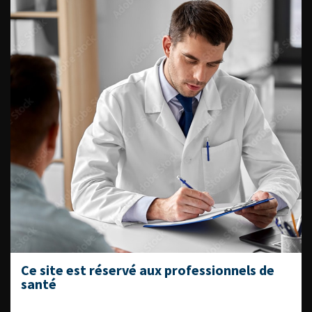
Journée d’andrologie et de
médecine sexuelle 2026
ENQUÊTES DE PRATIQUES
EN UROLOGIE
L'AFU ACADÉMIE
Compétences non techniques : comment
les travailler au quotidien ?
Ce site est réservé aux professionnels de
santé