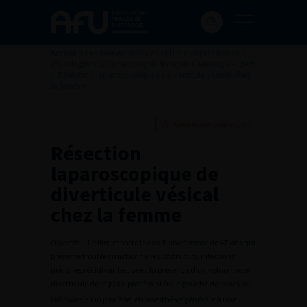
Accueil
>
Les évènements de l’AFU
>
Congrès français
d'Urologie
>
103ème congrès français d’urologie – 2009
>
Résection laparoscopique de diverticule vésical chez
la femme
Ajouter à ma sélection
Résection
laparoscopique de
diverticule vésical
chez la femme
Objectifs
.– Le film montre le cas d’une femme de 47 ans qui
présente troubles mictionnelles obstructifs, infections
urinaires récidivantes, avec la présence d’un volumineux
diverticule de la paroi postérolatérale gauche de la vessie.
Méthodes
.– On procède, en anesthésie générale à une