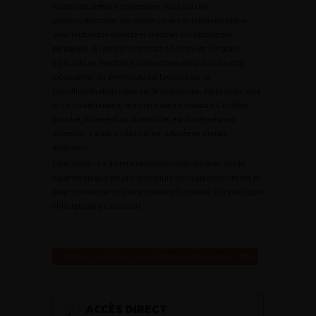
dilatation urétrale progressive, suivi par une
urétrocystoscopie. On réalise un accès laparoscopique
avec technique ouverte et création de l’espace pré-
péritonéal, à l’aide d’un trocart à ballonnet. On place
5 trocarts en éventail. La dissection extravésicale et la
localisation du diverticule est facilitée par la
transillumination créée par le cystoscope. Après avoir isolé
le col diverticulaire, le diverticule est réséqué. L’uretère
gauche, adhérent au diverticule, est disséqué avec
attention. La paroi vésicale est suturée en double
épaisseur.
Conclusion
.– La diverticulectomie vésicale avec accès
laparoscopique est une procédure réalisable facilement et
peut représenter une alternative très valable à la procédure
chirurgicale à ciel ouvert.
Retour au 103ème congrès français d’urologie – 2009
ACCÈS DIRECT