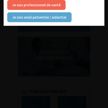
Je suis professionnel de santé
Je suis un(e) patient(e) / aidant(e)
Découvrir toutes les formations
RETROUVEZ
LES URONEWS
PUBLICATIONS AFU