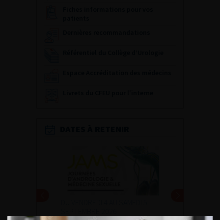
Fiches informations pour vos
patients
Dernières recommandations
Référentiel du Collège d’Urologie
Espace Accréditation des médecins
Livrets du CFEU pour l'interne
DATES À RETENIR
DU VENDREDI 4 AU SAMEDI 5
SEPTEMBRE 2026