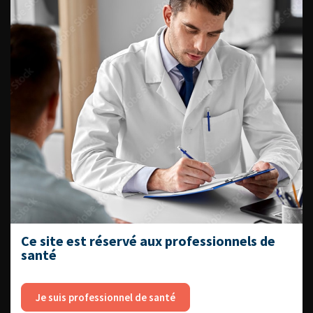
Référentiel du Collège d’Urologie
Espace Accréditation des médecins
Livrets du CFEU pour l'interne
DATES À RETENIR
DU VENDREDI 4 AU SAMEDI 5
Ce site est réservé aux professionnels de
SEPTEMBRE 2026
santé
Journée d’andrologie et de
médecine sexuelle 2026
Je suis professionnel de santé