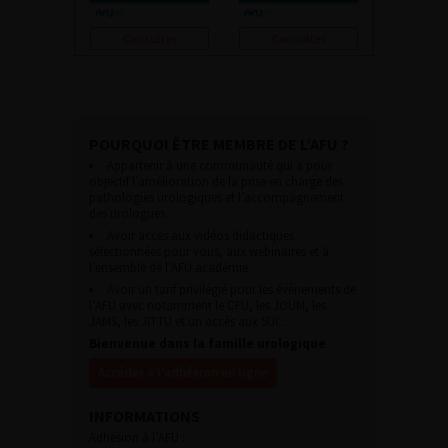
Consulter
Consulter
POURQUOI ÊTRE MEMBRE DE L’AFU ?
Appartenir à une communauté qui a pour
objectif l’amélioration de la prise en charge des
pathologies urologiques et l’accompagnement
des urologues.
Avoir accès aux vidéos didactiques
sélectionnées pour vous, aux webinaires et à
l’ensemble de l’AFU académie.
Avoir un tarif privilégié pour les évènements de
l’AFU avec notamment le CFU, les JOUM, les
JAMS, les JITTU et un accès aux SUC.
Bienvenue dans la famille urologique
Accéder à l’adhésion en ligne
INFORMATIONS
Adhésion à l’AFU :