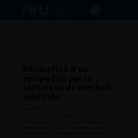
Accueil
>
Les évènements de l’AFU
>
Congrès français
d'Urologie
>
108ème Congrès Français d’Urologie –
2014
>
Réparation d’un épispadias par la technique de
Mitchell modifiée
Ajouter à ma sélection
Réparation d’un
épispadias par la
technique de Mitchell
modifiée
Objectifs
La réparation d’un épispadias reste aujourd’hui un
challenge pour la plupart des urologues. Différentes
techniques chirurgicales ont été décrites dont celles de
CantwellRansley et de MitchellBägli. La technique de