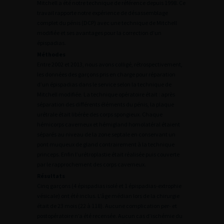
Mitchell a été notre technique de référence depuis 1998. Ce
travail rapporte notre expérience de désassemblage
complet du pénis (DCP) avec une technique de Mitchell
modifiée et ses avantages pour la correction d’un
épispadias.
Méthodes
Entre 2002 et 2013, nous avons colligé, rétrospectivement,
les données des garçons pris en charge pour réparation
d’un épispadias dans le service selon la technique de
Mitchell modifiée. La technique opératoire était : après
séparation des différents éléments du pénis, la plaque
urétrale était libérée des corps spongieux. Chaque
hémicorps caverneux et hémigland homolatéral étaient
séparés au niveau de la zone septale en conservant un
pont muqueux de gland contrairement à la technique
princeps. Enfin l’urétroplastie était réalisée puis couverte
par le rapprochement des corps caverneux.
Résultats
Cinq garçons (4 épispadias isolé et 1 épispadias-extrophie
vésicale) ont été inclus. L’âge médian lors de la chirurgie
était de 23 mois (22 à 118). Aucune complication per- et
postopératoire n’a été recensée. Aucun cas d’ischémie du