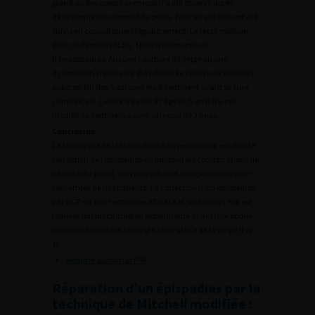
gland ou des corps caverneux n’a été observé après
désassemblage complet du pénis. Tous les enfants ont été
suivis en consultations régulièrement. Le recul médian
était de 39 mois (3132). Nous n’avons pas eu
d’hypospadias. Aucune courbure de verge ou une
dysfonction érectile n’a été retrouvée chez nos 2 patients
pubères. Un des 5 garçons était continent avant se cure
chirurgicale. Le DCP (réalisé à l’âge de 5 ans) n’a pas
modifié sa continence avec un recul de 3 mois.
Conclusion
La technique de Mitchell modifié a permis une excellente
correction de l’épispadias en limitant les complications de
nécrose du gland, d’hypospadias et d’impuissance pour
l’ensemble de nos patients. La correction d’un épispadias
par DCP est une technique efficace et sure lorsqu’elle est
réalisée par un chirurgien expérimenté ayant une bonne
connaissance de la chirurgie réparatrice de la verge (Fig.
1).
Résumé au format PDF
Réparation d’un épispadias par la
technique de Mitchell modifiée :