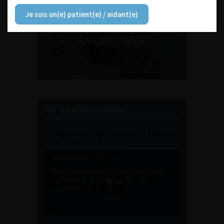
Je suis un(e) patient(e) / aidant(e)
ENQUÊTES DE PRATIQUES
EN UROLOGIE
L'AFU ACADÉMIE
Compétences non techniques : comment
les travailler au quotidien ?