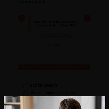
diaporama 1
Retour au 108ème Congrès Français d’Urologie – 2014
ACCÈS DIRECT
Fiches informations pour vos
patients
Dernières recommandations