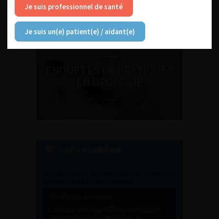
Journée d’andrologie et de
Je suis professionnel de santé
médecine sexuelle 2026
Je suis un(e) patient(e) / aidant(e)
ENQUÊTES DE PRATIQUES
EN UROLOGIE
L'AFU ACADÉMIE
Compétences non techniques : comment
les travailler au quotidien ?