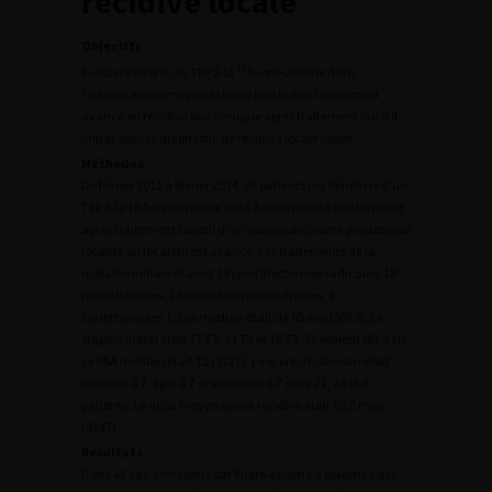
récidive locale
Objectifs
18
Évaluer l’intérêt du TEP à la
fluoro-choline dans
l’adénocarcinome prostatique localisé ou localement
avancé en récidive biochimique après traitement curatif
initial, pour le diagnostic de récidive locale isolée.
Méthodes
De février 2011 à février 2014, 55 patients ont bénéficié d’un
TEP à la 18 fluoro-choline suite à une rechute biochimique
après traitement curatif d’un adénocarcinome prostatique
localisé ou localement avancé. Les traitements de la
maladie initiale étaient 19 prostatectomies radicales, 18
radiothérapies, 13 radio-hormonothérapies, 3
curiethérapies. L’âge médian était de 65 ans (5079). Le
staging initial était 17 T1, 23 T2 et 15 T3, 52 étaient N0, 3 N1.
Le PSA médian était 12 (3127). Le score de Gleason était
inférieur à 7, égal à 7 et supérieur à 7 chez 21, 25 et 9
patients. Le délai moyen avant récidive était 69,5 mois
(8147).
Résultats
Dans 42 cas, l’imagerie par fluoro-choline a objectivé des