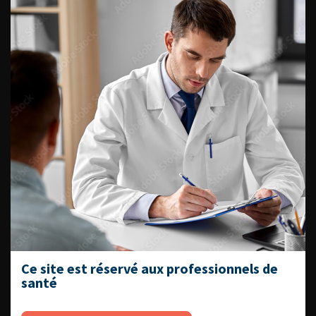
Fiches informations pour vos
patients
Dernières recommandations
Référentiel du Collège d’Urologie
Espace Accréditation des médecins
Livrets du CFEU pour l'interne
DATES À RETENIR
Ce site est réservé aux professionnels de
santé
DU VENDREDI 4 AU SAMEDI 5
SEPTEMBRE 2026