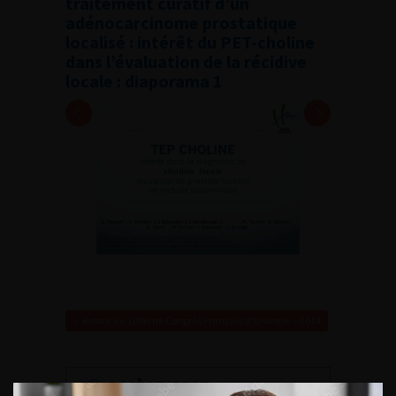
traitement curatif d’un
adénocarcinome prostatique
localisé : intérêt du PET-choline
dans l’évaluation de la récidive
locale : diaporama 1
Retour au 108ème Congrès Français d’Urologie – 2014
ACCÈS DIRECT