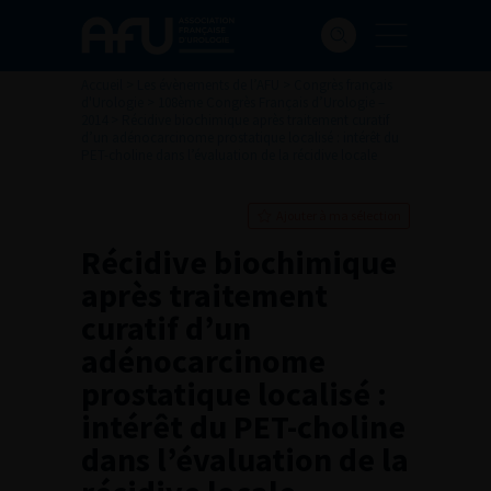
Accueil
>
Les évènements de l’AFU
>
Congrès français
d'Urologie
>
108ème Congrès Français d’Urologie –
2014
>
Récidive biochimique après traitement curatif
d’un adénocarcinome prostatique localisé : intérêt du
PET-choline dans l’évaluation de la récidive locale
Ajouter à ma sélection
Récidive biochimique
après traitement
curatif d’un
adénocarcinome
prostatique localisé :
intérêt du PET-choline
dans l’évaluation de la