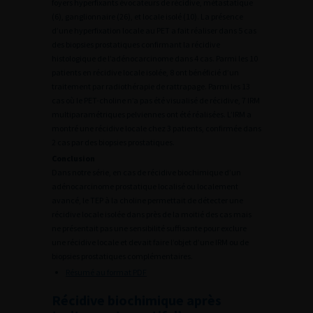
foyers hyperfixants évocateurs de récidive, métastatique
(6), ganglionnaire (26), et locale isolé (10). La présence
d’une hyperfixation locale au PET a fait réaliser dans 5 cas
des biopsies prostatiques confirmant la récidive
histologique de l’adénocarcinome dans 4 cas. Parmi les 10
patients en récidive locale isolée, 8 ont bénéficié d’un
traitement par radiothérapie de rattrapage. Parmi les 13
cas où le PET-choline n’a pas été visualisé de récidive, 7 IRM
multiparamétriques pelviennes ont été réalisées. L’IRM a
montré une récidive locale chez 3 patients, confirmée dans
2 cas par des biopsies prostatiques.
Conclusion
Dans notre série, en cas de récidive biochimique d’un
adénocarcinome prostatique localisé ou localement
avancé, le TEP à la choline permettait de détecter une
récidive locale isolée dans près de la moitié des cas mais
ne présentait pas une sensibilité suffisante pour exclure
une récidive locale et devait faire l’objet d’une IRM ou de
biopsies prostatiques complémentaires.
Résumé au format PDF
Récidive biochimique après