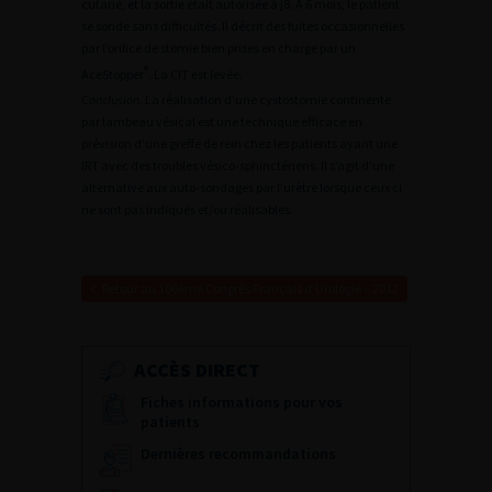
cutané, et la sortie était autorisée à j8. À 6 mois, le patient
se sonde sans difficultés. Il décrit des fuites occasionnelles
par l’orifice de stomie bien prises en charge par un
®
AceStopper
. La CIT est levée.
Conclusion.
La réalisation d’une cystostomie continente
par lambeau vésical est une technique efficace en
prévision d’une greffe de rein chez les patients ayant une
IRT avec des troubles vésico-sphinctériens. Il s’agit d’une
alternative aux auto-sondages par l’urètre lorsque ceux ci
ne sont pas indiqués et/ou réalisables.
Retour au 106ème Congrès Français d’Urologie – 2012
ACCÈS DIRECT
Fiches informations pour vos
patients
Dernières recommandations