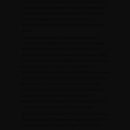
fonction du greffon. L’objectif est de restaurer une qualité
de vidange vésicale et de prévenir la survenue d’infections
urinaires particulièrement dangereuses chez le patient
sous immunosuppression. Nous présentons ici la
réalisation d’une cystostomie continente par lambeau
vésical.
Méthodes.
Le patient de 34 ans consultait pour atonie
vésicale et IRT au stade de pré-dialyse sur une pathologie
de reflux opérée à l’âge de 5 ans. Le patient présentait
plusieurs épisodes de rétention aiguë d’urine jusqu’à 1500
mL. Les données du bilan urodynamique retrouvaient une
diminution du Qmax à 5 mL/s, une hypertonie
sphinctérienne à 160 cmH20 et des résidus postmictionnels
supérieurs à 200 mL. La capacité vésicale était estimée à
plus de 700 mL. L’indication d’une dérivation urinaire
cutanée continente était posée en RCP. L’inscription sur
liste de greffe était décidée, en contre-indication
temporaire (CIT). Une cystostomie à l’ombilic par lambeau
vésical tubulisé et trajet anti-reflux était réalisée.
Résultat.
Le geste était sous-péritonéal strict, La durée de la
chirurgie était de 120 minutes et le saignement 50 mL. Le
patient était repris à j6 pour drainage d’un abcès sous-