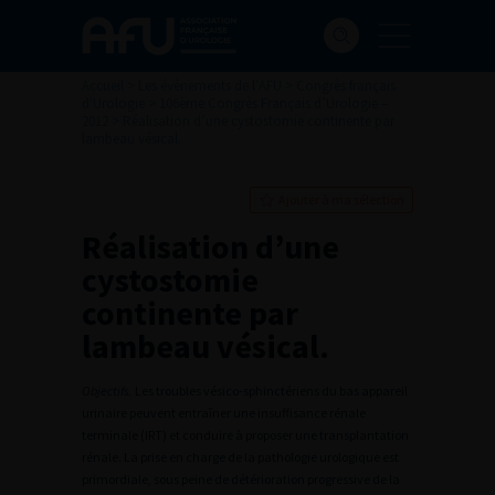
Accueil
>
Les évènements de l’AFU
>
Congrès français
d'Urologie
>
106ème Congrès Français d’Urologie –
2012
>
Réalisation d’une cystostomie continente par
lambeau vésical.
Ajouter à ma sélection
Réalisation d’une
cystostomie
continente par
lambeau vésical.
Objectifs.
Les troubles vésico-sphinctériens du bas appareil
urinaire peuvent entraîner une insuffisance rénale
terminale (IRT) et conduire à proposer une transplantation
rénale. La prise en charge de la pathologie urologique est
primordiale, sous peine de détérioration progressive de la