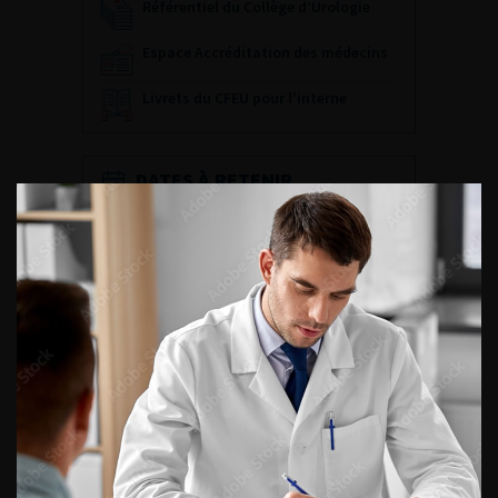
Référentiel du Collège d’Urologie
Espace Accréditation des médecins
Livrets du CFEU pour l'interne
DATES À RETENIR
DU VENDREDI 4 AU SAMEDI 5
SEPTEMBRE 2026
Journée d’andrologie et de
médecine sexuelle 2026