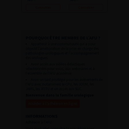
Consulter
Consulter
POURQUOI ÊTRE MEMBRE DE L’AFU ?
Appartenir à une communauté qui a pour
objectif l’amélioration de la prise en charge des
pathologies urologiques et l’accompagnement
des urologues.
Avoir accès aux vidéos didactiques
sélectionnées pour vous, aux webinaires et à
l’ensemble de l’AFU académie.
Avoir un tarif privilégié pour les évènements de
l’AFU avec notamment le CFU, les JOUM, les
JAMS, les JITTU et un accès aux SUC.
Bienvenue dans la famille urologique
Accéder à l’adhésion en ligne
INFORMATIONS
Adhésion à l’AFU :
Vous souhaitez connaître la procédure pour