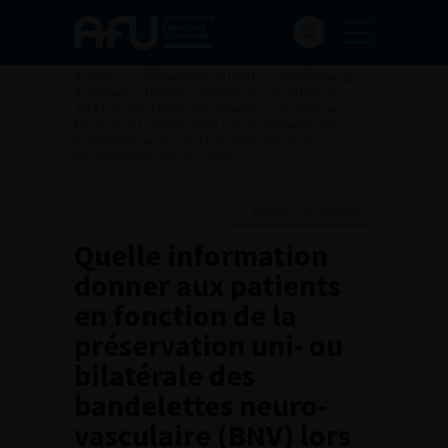
Accueil
>
Les évènements de l’AFU
>
Congrès français
d'Urologie
>
108ème Congrès Français d’Urologie –
2014
>
Quelle information donner aux patients en
fonction de la préservation uni- ou bilatérale des
bandelettes neuro-vasculaire (BNV) lors de la
prostatectomie robot-assistée ?
Ajouter à ma sélection
Quelle information
donner aux patients
en fonction de la
préservation uni- ou
bilatérale des
bandelettes neuro-
vasculaire (BNV) lors