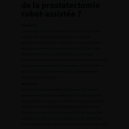
de la prostatectomie
robot-assistée ?
Objectifs
La topologie du cancer localisé de la prostate conduit à
adopter une stratégie préétablie de chirurgie de
préservation, bilatérale, unilatérale ou non préservative,
ainsi que la proximité capsulaire de la dissection. Notre
objectif était d’évaluer les résultats de la stratégie
chirurgicale pour la récupération de la spontanéité érectile
pour pouvoir ainsi informer les patients sur leurs chances
effectives de récupérer une érection spontanée après
prostatectomie radicale.
Méthodes
Analyse des résultats depuis 1/2010 pour 187 patients
sexuellement actifs en préopératoire, recueillis de façon
prospective à 1 mois et 1 an, portant d’une part sur le type
de préservation des BNV réalisée par l’opérateur senior,
classé en dissection intra-fasciale (IA), inter-fasciale (IR),
extra-fasciale (E), et non préservative (non), unilatérale
(x1) ou bilatérale (x2), et d’autre part sur l’appréciation de la