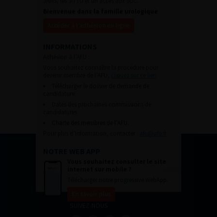
JAMS, les JITTU et un accès aux SUC.
Bienvenue dans la famille urologique
Accéder à l’adhésion en ligne
INFORMATIONS
Adhésion à l’AFU :
Vous souhaitez connaître la procédure pour
devenir membre de l’AFU,
cliquez sur ce lien
Télécharger le dossier de demande de
candidature.
Dates des prochaines commissions de
candidatures
Charte des membres de l’AFU.
Pour plus d’information, contacter :
afu@afu.fr
NOTRE WEB APP
Vous souhaitez consulter le site
internet sur mobile ?
Télécharger notre progressive WebApp.
En savoir plus
SUIVEZ-NOUS