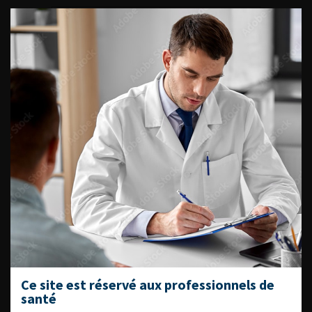
ACCÈS DIRECT
Fiches informations pour vos
patients
Dernières recommandations
Référentiel du Collège d’Urologie
Espace Accréditation des médecins
Livrets du CFEU pour l'interne
DATES À RETENIR
Ce site est réservé aux professionnels de
santé