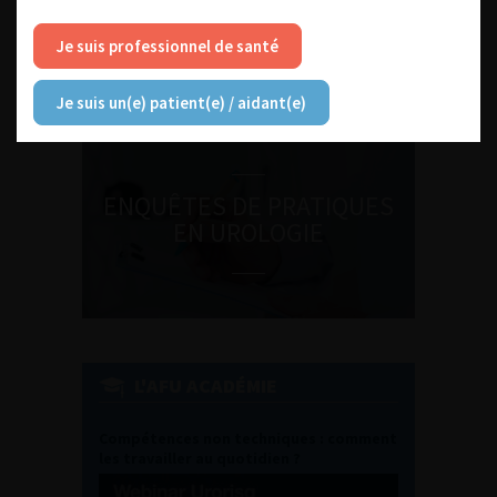
DU VENDREDI 4 AU SAMEDI 5
SEPTEMBRE 2026
Je suis professionnel de santé
Journée d’andrologie et de
médecine sexuelle 2026
Je suis un(e) patient(e) / aidant(e)
ENQUÊTES DE PRATIQUES
EN UROLOGIE
L'AFU ACADÉMIE
Compétences non techniques : comment
les travailler au quotidien ?