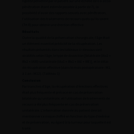
rigidité pénienne par le patient sur une échelle de 0 à 10 (la
pénétration étant estimée possible à partir de 7), la
possibilité d’avoir des rapports sexuels avec pénétration,
l’utilisation des traitements de recours quels qu’ils soient
(Trt R) pour obtenir une érection effective.
Résultats
Outre la qualité de la préservation chirurgicale, l’âge était
un élément essentiel prédictif de la récupération. Les
résultats présentés dans les tableaux ci-dessous sont
stratifiés selon l’âge, le type de dissection [bilatérale (IAx2 +
IRx2 + IAIR)-unilatérale (IAx1 + IRx1 + IAE + IRE)], et le délai
de récupération effective (dans le mois postopératoire : M1,
à 1 an : M12). (Tableau 1)
Conclusion
Par tranches d’âge, la récupération d’érections effectives
était plus fréquente et précoce en cas de préservation
bilatérale qu’unilatérale, et l’utilisation de traitements de
recours a été plus fréquente en cas de préservation
unilatérale. L’information donnée au patient devrait
mentionner ce risque chiffré en fonction du type d’exérèse
et de préservation, eu égard à la tumeur pour laquelle il est
traité.