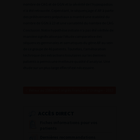
nombre de CAG et de GGN et la sévérité de l’hypospadias
n’a été retrouvée. Cependant, le séquençage d’
AR
à partir
des prélèvements préputiaux a montré une stabilité du
nombre de GGN à 23 et une variabilité du nombre de CAG.
Conclusion
. Notre hypothèse initiale n’a pas été vérifiée de
manière significative par l’étude comparative des
séquences germinales et somatiques du gène
AR
au sein
de ce groupe de 46 patients. Toutefois, l’amélioration
technique des extractions tissulaires sur les derniers
patients a permis une meilleure qualité d’analyse. Une
étude sur un plus large effectif est nécessaire.
Retour au 106ème Congrès Français d’Urologie – 2012
ACCÈS DIRECT
Fiches informations pour vos
patients
Dernières recommandations