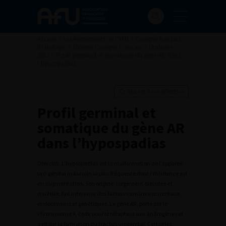
Accueil
>
Les évènements de l’AFU
>
Congrès français
d'Urologie
>
106ème Congrès Français d’Urologie –
2012
>
Profil germinal et somatique du gène AR dans
l’hypospadias
Ajouter à ma sélection
Profil germinal et
somatique du gène AR
dans l’hypospadias
Objectifs
. L’hypospadias est la malformation de l’appareil
uro-génital masculin la plus fréquente dont l’incidence est
en augmentation. Son origine, largement discutée et
multiple, fait intervenir des facteurs environnementaux,
endocriniens et génétiques. Le gène
AR
, porté par le
chromosome X, code pour le récepteur aux androgènes et
agit sur la formation du tractus urogénital. Certaines