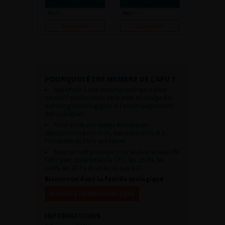
Consulter
Consulter
POURQUOI ÊTRE MEMBRE DE L’AFU ?
Appartenir à une communauté qui a pour
objectif l’amélioration de la prise en charge des
pathologies urologiques et l’accompagnement
des urologues.
Avoir accès aux vidéos didactiques
sélectionnées pour vous, aux webinaires et à
l’ensemble de l’AFU académie.
Avoir un tarif privilégié pour les évènements de
l’AFU avec notamment le CFU, les JOUM, les
JAMS, les JITTU et un accès aux SUC.
Bienvenue dans la famille urologique
Accéder à l’adhésion en ligne
INFORMATIONS