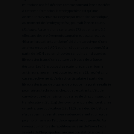
mutations ont été décrites comme pouvant être associées
à cette malformation. Notre hypothèse est qu’une
anomalie survenue sur ce gène par mutation somatique,
au moment de l’embryogenèse, pourrait être en cause.
Méthodes
. Au sein d’une cohorte de 172 patients ont été
effectués des prélèvements sanguins et tissulaires. Les
46 premiers patients ont bénéficié d’un caryotype, d’une
analyse en puce à ADN et d’un séquençage du gène
AR
à
partir de l’ADN des lymphocytes sanguins ainsi que des
fibroblastes issus d’une culture de biopsie de prépuce.
Résultat
. Les 46 hypospadias étaient répartis en forme
antérieure, moyenne et postérieure dans 32, neuf et cinq
cas respectivement. L’extraction tissulaire à partir des
fibroblastes issus de biopsies de prépuce n’a pu être réalisée
pour raisons techniques chez quatre patients. L’étude
caryotypique et pangénomique a révélé chez un sujet une
translocation t(7p;11q) de novo non encore décrite et, chez
un autre, une duplication (22q11.2) déjà décrite. L’étude
n’a pas permis de mettre en évidence de mutation ou de
polymorphisme sur l’étude comparative du gène
AR.
Au
niveau du nombre de répétitions au sein de l’exon 1 et la
sévérité de l’hypospadias, aucune corrélation entre le