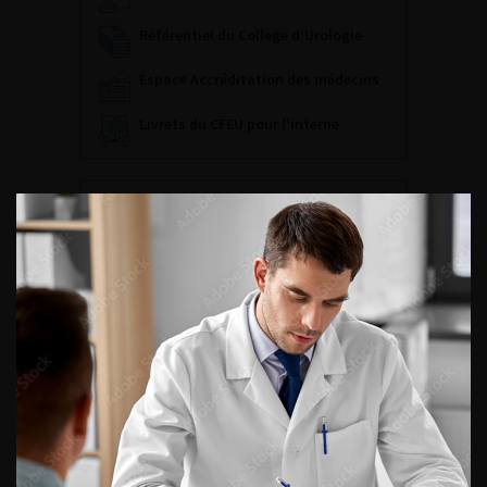
Référentiel du Collège d’Urologie
Espace Accréditation des médecins
Livrets du CFEU pour l'interne
DATES À RETENIR
DU VENDREDI 4 AU SAMEDI 5
SEPTEMBRE 2026
Journée d’andrologie et de
médecine sexuelle 2026