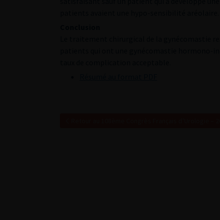
satisfaisant sauf un patient qui a développé une 
patients avaient une hypo-sensibilité aréolaire.
Conclusion
Le traitement chirurgical de la gynécomastie r
patients qui ont une gynécomastie hormono-indu
taux de complication acceptable.
Résumé au format PDF
Retour au 108ème Congrès Français d’Urologie – 