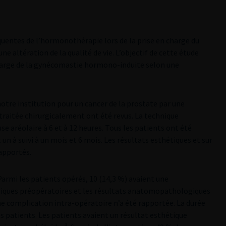
uentes de l’hormonothérapie lors de la prise en charge du
une altération de la qualité de vie. L’objectif de cette étude
 charge de la gynécomastie hormono-induite selon une
notre institution pour un cancer de la prostate par une
aitée chirurgicalement ont été revus. La technique
se aréolaire à 6 et à 12 heures. Tous les patients ont été
un à suivi à un mois et 6 mois. Les résultats esthétiques et sur
rapportés.
 Parmi les patients opérés, 10 (14,3 %) avaient une
hiques préopératoires et les résultats anatomopathologiques
 complication intra-opératoire n’a été rapportée. La durée
es patients. Les patients avaient un résultat esthétique