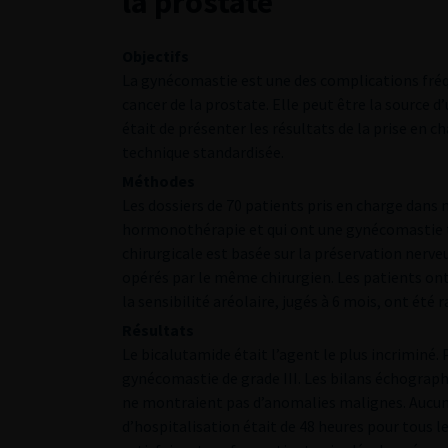
la prostate
Objectifs
La gynécomastie est une des complications fréq
cancer de la prostate. Elle peut être la source d’
était de présenter les résultats de la prise en
technique standardisée.
Méthodes
Les dossiers de 70 patients pris en charge dans 
hormonothérapie et qui ont une gynécomastie tr
chirurgicale est basée sur la préservation nerveu
opérés par le même chirurgien. Les patients ont 
la sensibilité aréolaire, jugés à 6 mois, ont été 
Résultats
Le bicalutamide était l’agent le plus incriminé.
gynécomastie de grade III. Les bilans échograp
ne montraient pas d’anomalies malignes. Aucune
d’hospitalisation était de 48 heures pour tous l