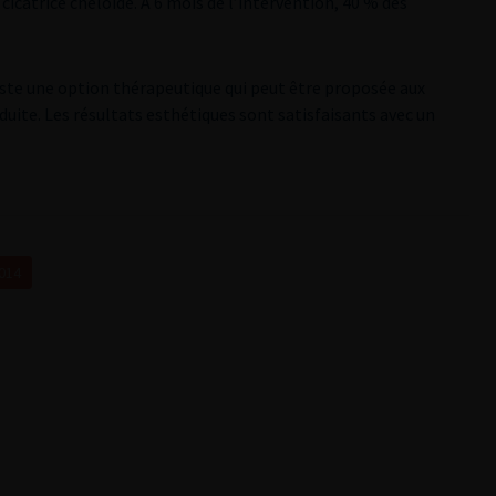
cicatrice chéloïde. À 6 mois de l’intervention, 40 % des
este une option thérapeutique qui peut être proposée aux
ite. Les résultats esthétiques sont satisfaisants avec un
2014