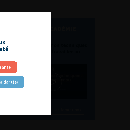
L'AFU ACADÉMIE
aux
Compétences non techniques
anté
: comment les travailler au
quotidien ?
 santé
 aidant(e)
Découvrir toutes les formations