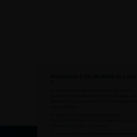
POURQUOI ÊTRE MEMBRE DE L’AFU
?
Appartenir à une communauté qui a pour
objectif l’amélioration de la prise en charge de
pathologies urologiques et l’accompagnement
des urologues.
Avoir accès aux vidéos didactiques
sélectionnées pour vous, aux webinaires et à
l’ensemble de l’AFU académie.
Avoir un tarif privilégié pour les évènement