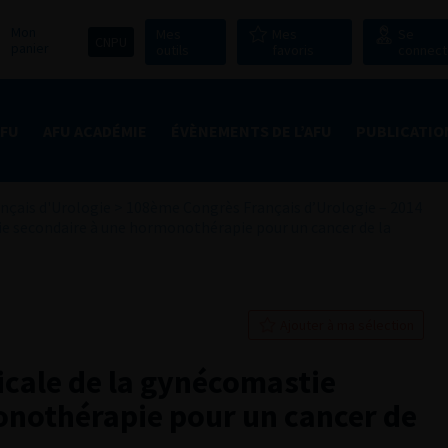
Mon
Mes
Mes
Se
CNPU
panier
outils
favoris
connect
AFU
AFU ACADÉMIE
ÉVÈNEMENTS DE L’AFU
PUBLICATIO
nçais d'Urologie
>
108ème Congrès Français d’Urologie – 2014
tie secondaire à une hormonothérapie pour un cancer de la
Ajouter à ma sélection
icale de la gynécomastie
onothérapie pour un cancer de