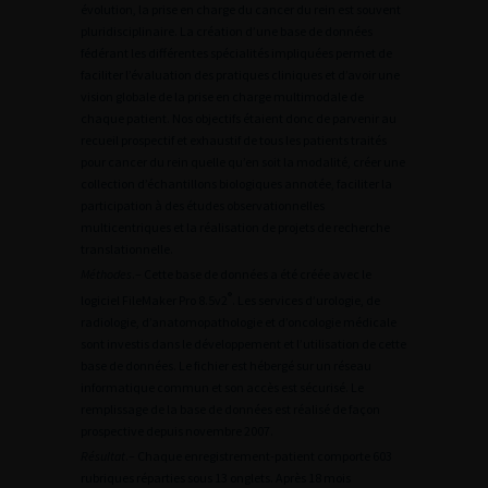
évolution, la prise en charge du cancer du rein est souvent
pluridisciplinaire. La création d’une base de données
fédérant les différentes spécialités impliquées permet de
faciliter l’évaluation des pratiques cliniques et d’avoir une
vision globale de la prise en charge multimodale de
chaque patient. Nos objectifs étaient donc de parvenir au
recueil prospectif et exhaustif de tous les patients traités
pour cancer du rein quelle qu’en soit la modalité, créer une
collection d’échantillons biologiques annotée, faciliter la
participation à des études observationnelles
multicentriques et la réalisation de projets de recherche
translationnelle.
Méthodes
.– Cette base de données a été créée avec le
®
logiciel FileMaker Pro 8.5v2
. Les services d’urologie, de
radiologie, d’anatomopathologie et d’oncologie médicale
sont investis dans le développement et l’utilisation de cette
base de données. Le fichier est hébergé sur un réseau
informatique commun et son accès est sécurisé. Le
remplissage de la base de données est réalisé de façon
prospective depuis novembre 2007.
Résultat
.– Chaque enregistrement-patient comporte 603
rubriques réparties sous 13 onglets. Après 18 mois