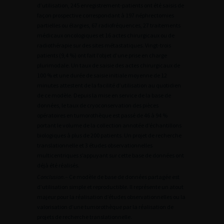
d’utilisation, 245 enregistrement-patients ont été saisis de
façon prospective correspondant à 197 néphrectomies
partielles ou élargies, 67 radiofréquences, 27 traitements
médicaux oncologiques et 16 actes chirurgicaux ou de
radiothérapie sur des sites métastatiques. Vingt-trois
patients (9,4 %) ont fait l’objet d’une prise en charge
plurimodale. Un taux de saisie des actes chirurgicaux de
100 % et une durée de saisie initiale moyenne de 12
minutes attestent de la facilité d’utilisation au quotidien
de ce modèle. Depuis la mise en service de la base de
données, le taux de cryoconservation des pièces
opératoires en tumorothèque est passé de 46 à 94 %
portant le volume de la collection annotée d’échantillons
biologiques à plus de 200 patients. Un projet de recherche
translationnelle et 3 études observationnelles
multicentriques s’appuyant sur cette base de données ont
déjà été réalisés.
Conclusion
.– Ce modèle de base de données partagée est
d’utilisation simple et reproductible. Il représente un atout
majeur pour la réalisation d’études observationnelles ou la
valorisation d’une tumorothèque par la réalisation de
projets de recherche translationnelle.