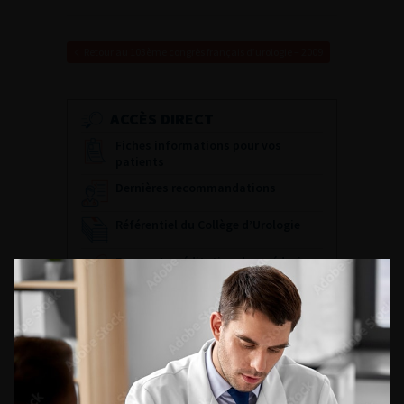
Retour au 103ème congrès français d’urologie – 2009
ACCÈS DIRECT
Fiches informations pour vos
patients
Dernières recommandations
Référentiel du Collège d’Urologie
Espace Accréditation des médecins
Livrets du CFEU pour l'interne
DATES À RETENIR