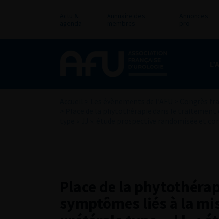
Actu &
Annuaire des
Annonces
agenda
membres
pro
L’
Accueil
>
Les évènements de l’AFU
>
Congrès fra
>
Place de la phytothérapie dans le traitement 
type « JJ »: étude prospective randomisée et co
Place de la phytothérap
symptômes liés à la mi