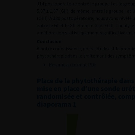
J14 postopératoire entre le groupe I et le group
5,07 ± 1,87 (GII); de même, entre le groupe I et l
(GIII). À J30 postopératoire, nous avons révélé 
entre le GI et le GII et entre GI et G III. L’anal
amélioration statistiquement significative entre 
Conclusion
À notre connaissance, notre étude est la premièr
phytothérapie dans le traitement des symptômes
Résumé au format PDF
Place de la phytothérapie dans
mise en place d’une sonde urét
randomisée et contrôlée, compa
diaporama 1