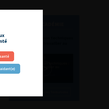
L'AFU ACADÉMIE
aux
Compétences non techniques
anté
: comment les travailler au
quotidien ?
 santé
 aidant(e)
Découvrir toutes les formations