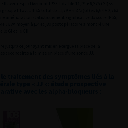
e II avec respectivement IPSS total de 11,79 ± 6,375 (GI) vs
e groupe III avec IPSS total de 11,79 ± 6,375(GI) vs 6,64 ± 2,763
une amélioration statistiquement significative du score IPSS,
yse de l’EVA moyen à j14 et j30 postopératoire a montré une
le GI et le GII.
e jusqu’à ce jour ayant mis en exergue la place de la
 secondaires à la mise en place d’une sonde JJ.
 le traitement des symptômes liés à la
érale type « JJ »: étude prospective
rative avec les alpha-bloqueurs :