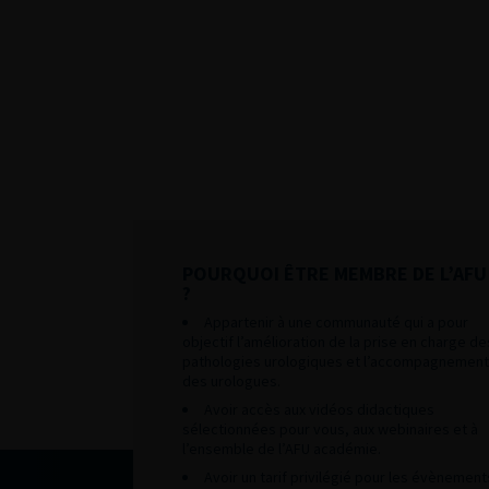
POURQUOI ÊTRE MEMBRE DE L’AFU
?
Appartenir à une communauté qui a pour
objectif l’amélioration de la prise en charge de
pathologies urologiques et l’accompagnement
des urologues.
Avoir accès aux vidéos didactiques
sélectionnées pour vous, aux webinaires et à
l’ensemble de l’AFU académie.
Avoir un tarif privilégié pour les évènement