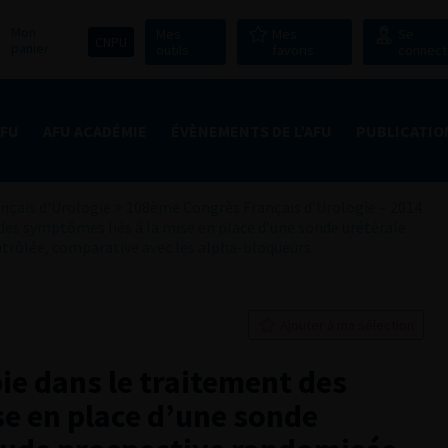
Mon
Mes
Mes
Se
CNPU
panier
outils
favoris
connect
AFU
AFU ACADÉMIE
ÉVÈNEMENTS DE L’AFU
PUBLICATIO
nçais d'Urologie
>
108ème Congrès Français d’Urologie – 2014
des symptômes liés à la mise en place d’une sonde urétérale
ntrôlée, comparative avec les alpha-bloqueurs
Ajouter à ma sélection
ie dans le traitement des
se en place d’une sonde