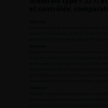
urétérale type « JJ »:
et contrôlée, comparat
Objectifs
La mise en place de la sonde urétérale type JJ 
pas encore consensuel. Le but de l’étude est d’é
symptômes liés à la mise en place d’une endopr
Méthodes
Il s’agit d’une étude prospective randomisée con
inclus les malade ayant eu une urétéroscopie (UR
d’une sonde JJ et qui répondent aux critères d’i
International Prostate Symptom Score/Quality of 
postopératoire, et ceci après avoir eu le consen
Nous avons utilisé les tests statistiques appropri
Résultats
Soixante-neuf (69) patients consécutifs ont été
patients), groupe II traité par Seronoa Repens (
patients). Nous avons noté une différence stati