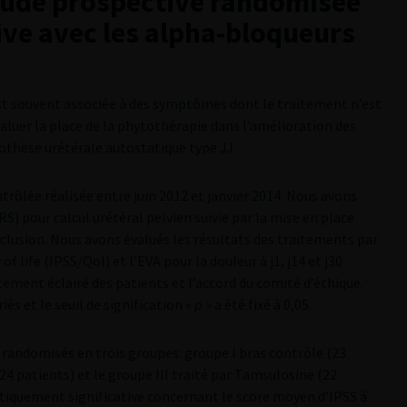
 étude prospective randomisée
ive avec les alpha-bloqueurs
est souvent associée à des symptômes dont le traitement n’est
valuer la place de la phytothérapie dans l’amélioration des
othèse urétérale autostatique type JJ.
trôlée réalisée entre juin 2012 et janvier 2014. Nous avons
S) pour calcul urétéral pelvien suivie par la mise en place
nclusion. Nous avons évalués les résultats des traitements par
life (IPSS/Qol) et l’EVA pour la douleur à j1, j14 et j30
tement éclairé des patients et l’accord du comité d’éthique.
és et le seuil de signification «
p
» a été fixé à 0,05.
 randomisés en trois groupes: groupe I bras contrôle (23
24 patients) et le groupe III traité par Tamsulosine (22
stiquement significative concernant le score moyen d’IPSS à