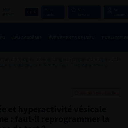
Mon
Mes
Mes
Se
CNPU
panier
outils
favoris
connect
AFU
AFU ACADÉMIE
ÉVÈNEMENTS DE L’AFU
PUBLICATIO
nçais d'Urologie
>
108ème Congrès Français d’Urologie – 2014
cale idiopathique de la femme : faut-il reprogrammer la
Ajouter à ma sélection
 et hyperactivité vésicale
me : faut-il reprogrammer la