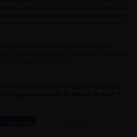
 est passé de 13,0 [6,025,0] à 8,0 [4,016,0] (
p
< 0,0001). Le
< 0,0001). La réponse individuelle était néanmoins différente
à 40 Hz. Huit patients n’avaient un test positif qu’à 5 ou 40 Hz.
s on constatait une perte d’amélioration à 40 Hz à 6 mois (
p
>
élioration significative chez les patients répondeurs.
ile et il conviendra de tester les fréquences 5 et 40 Hz en cas
moins s’émousser au cours du suivi.
ractivité vésicale idiopathique de la
 fréquence lors de la phase de test ? :