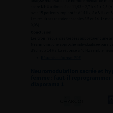
analyse multivariée. Le nombre médian de mictions
score MHU a diminué de 11,93 ± 2,7 à 4,1 ± 2,5 (
p
avec 15 patients implantés à 14 Hz, 8 à 5 Hz et 5 
Les résultats restaient stables à 5 et 14 Hz mai
0,05).
Conclusion
Les trois fréquences testées apportaient une am
Néanmoins, une approche individualisée paraît ut
d’échec à 14 Hz. La réponse à 40 Hz semble néan
Résumé au format PDF
Neuromodulation sacrée et hype
femme : faut-il reprogrammer la
diaporama 1