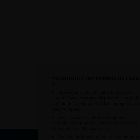
POURQUOI ÊTRE MEMBRE DE L’AFU
?
Appartenir à une communauté qui a pour
objectif l’amélioration de la prise en charge de
pathologies urologiques et l’accompagnement
des urologues.
Avoir accès aux vidéos didactiques
sélectionnées pour vous, aux webinaires et à
l’ensemble de l’AFU académie.
Avoir un tarif privilégié pour les évènement