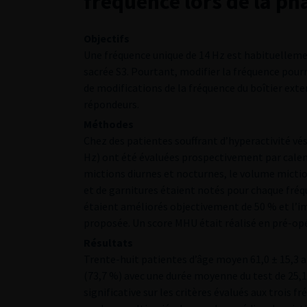
fréquence lors de la pha
Objectifs
Une fréquence unique de 14 Hz est habituelleme
sacrée S3. Pourtant, modifier la fréquence pourr
de modifications de la fréquence du boîtier exte
répondeurs.
Méthodes
Chez des patientes souffrant d’hyperactivité vési
Hz) ont été évaluées prospectivement par calen
mictions diurnes et nocturnes, le volume mict
et de garnitures étaient notés pour chaque fréqu
étaient améliorés objectivement de 50 % et l’i
proposée. Un score MHU était réalisé en pré-opé
Résultats
Trente-huit patientes d’âge moyen 61,0 ± 15,3 an
(73,7 %) avec une durée moyenne du test de 25,1 
significative sur les critères évalués aux trois f