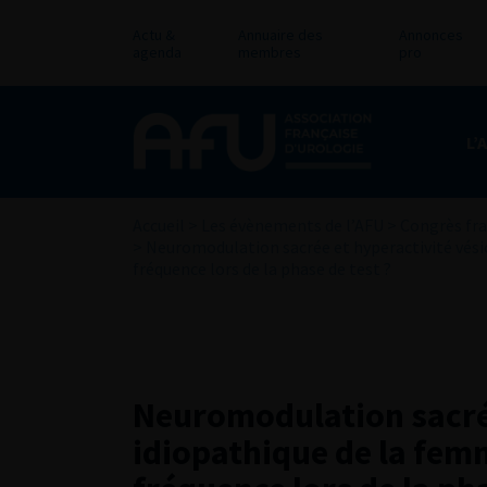
Actu &
Annuaire des
Annonces
agenda
membres
pro
L’
Accueil
>
Les évènements de l’AFU
>
Congrès fra
>
Neuromodulation sacrée et hyperactivité vési
fréquence lors de la phase de test ?
Neuromodulation sacrée
idiopathique de la fem