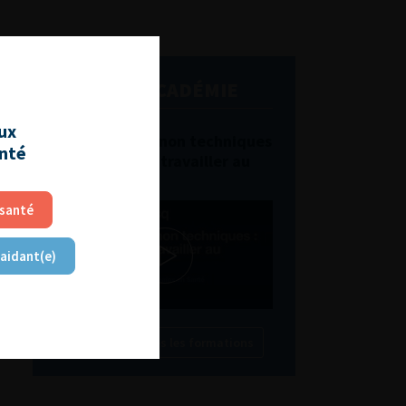
L'AFU ACADÉMIE
aux
Compétences non techniques
anté
: comment les travailler au
quotidien ?
 santé
 aidant(e)
Découvrir toutes les formations