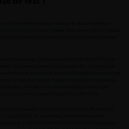
se de test ?
nt utilisée pendant la phase de test de neuromodulation
ait influencer la réponse clinique. Nous avons évalué l’impact
rne sur les troubles mictionnels et la sélection des patients
cale idiopathique, 3 fréquences différentes (5 Hz, 14 Hz, 40
driers mictionnels pendant la phase de test. Le nombre de
ionnel moyen et maximal, le nombre d’épisodes d’incontinence
ence. Le test était positif lorsque les troubles mictionnels
mplantation définitive d’un neuromodulateur sacré était
ratoire et un mois après l’implantation définitive.
s ont été évaluées. Le test était positif chez 28 patientes
± 7,1 jours. Chez les répondeurs, l’amélioration a été
réquences (
p
< 0,05), sans différence entre les 3 fréquences en