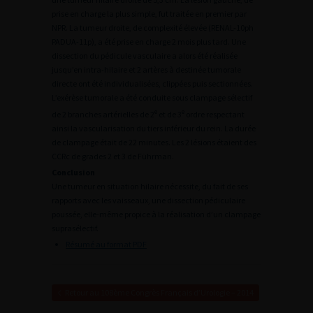
prise en charge la plus simple, fut traitée en premier par
NPR. La tumeur droite, de complexité élevée (RENAL-10ph
PADUA-11p), a été prise en charge 2 mois plus tard. Une
dissection du pédicule vasculaire a alors été réalisée
jusqu’en intra-hilaire et 2 artères à destinée tumorale
directe ont été individualisées, clippées puis sectionnées.
L’exérèse tumorale a été conduite sous clampage sélectif
e
e
de 2 branches artérielles de 2
et de 3
ordre respectant
ainsi la vascularisation du tiers inférieur du rein. La durée
de clampage était de 22 minutes. Les 2 lésions étaient des
CCRc de grades 2 et 3 de Führman.
Conclusion
Une tumeur en situation hilaire nécessite, du fait de ses
rapports avec les vaisseaux, une dissection pédiculaire
poussée, elle-même propice à la réalisation d’un clampage
suprasélectif.
Résumé au format PDF
Retour au 108ème Congrès Français d’Urologie – 2014