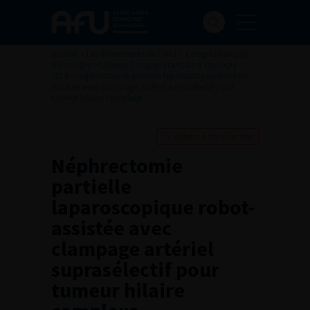
Accueil
>
Les évènements de l’AFU
>
Congrès français
d'Urologie
>
108ème Congrès Français d’Urologie –
2014
>
Néphrectomie partielle laparoscopique robot-
assistée avec clampage artériel suprasélectif pour
tumeur hilaire complexe
Ajouter à ma sélection
Néphrectomie
partielle
laparoscopique robot-
assistée avec
clampage artériel
suprasélectif pour
tumeur hilaire