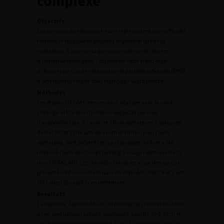
complexe
Objectifs
Les tumeurs en situation hilaire représentent une difficulté
technique surajoutée pouvant engendrer lors de la
réalisation d’une chirurgie conservatrice des durées
d’ischémie rallongées. L’objectif de cette vidéo était
d’illustrer un cas de néphrectomie partielle robotisée (NPR)
d’une tumeur hilaire sous clampage suprasélectif.
Méthodes
Les étapes clés de l’intervention, réalisée avec le robot
chirurgical Da-Vinci (Intuitive Surgical) par voie
transpéritonéale, à l’aide de 3 bras opérateurs, 2 optiques
de 0 et 30° et 2 trocarts de 5 mm et 10 mm pour l’aide
opératoire, sont présentées. Le clampage artériel a été
réalisé à l’aide de clamps bulldog à usage robotique de 25
mm (SCANLAN). Les données cliniques associées au cas
présenté sont issues de la base de données UroCCR et y ont
été collectées après consentement.
Résultats
La patiente, âgée de 66 ans, présentait un cancer bilatéral
avec, une tumeur polaire supérieure gauche de 3,5 cm et
une tumeur hilaire droite de 5,3 cm. La lésion gauche, de