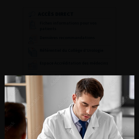
ACCÈS DIRECT
Fiches informations pour vos
patients
Dernières recommandations
Référentiel du Collège d’Urologie
Espace Accréditation des médecins
Livrets du CFEU pour l'interne
DATES À RETENIR