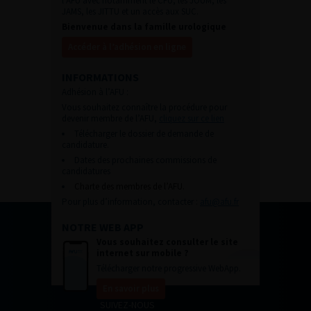
l’AFU avec notamment le CFU, les JOUM, les
JAMS, les JITTU et un accès aux SUC.
Bienvenue dans la famille urologique
Accéder à l’adhésion en ligne
INFORMATIONS
Adhésion à l’AFU :
Vous souhaitez connaître la procédure pour
devenir membre de l’AFU,
cliquez sur ce lien
Télécharger le dossier de demande de
candidature.
Dates des prochaines commissions de
candidatures
Charte des membres de l’AFU.
Pour plus d’information, contacter :
afu@afu.fr
NOTRE WEB APP
Vous souhaitez consulter le site
internet sur mobile ?
Télécharger notre progressive WebApp.
En savoir plus
SUIVEZ-NOUS