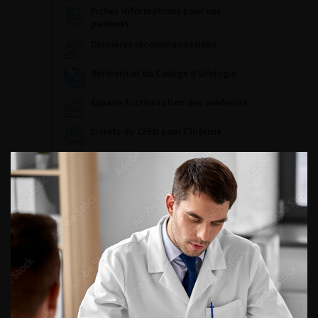
Fiches informations pour vos
patients
Dernières recommandations
Référentiel du Collège d’Urologie
Espace Accréditation des médecins
Livrets du CFEU pour l'interne
DATES À RETENIR
DU VENDREDI 4 AU SAMEDI 5
SEPTEMBRE 2026