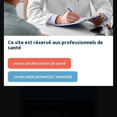
Journée d’andrologie et de
médecine sexuelle 2026
ENQUÊTES DE PRATIQUES
EN UROLOGIE
Ce site est réservé aux professionnels de
santé
Je suis professionnel de santé
Je suis un(e) patient(e) / aidant(e)
L'AFU ACADÉMIE
Compétences non techniques : comment
les travailler au quotidien ?