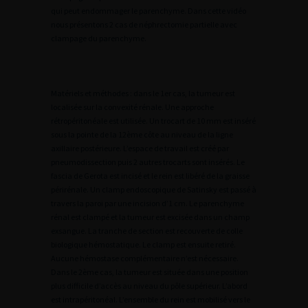
qui peut endommager le parenchyme. Dans cette vidéo
nous présentons 2 cas de néphrectomie partielle avec
clampage du parenchyme.
Matériels et méthodes : dans le 1er cas, la tumeur est
localisée sur la convexité rénale. Une approche
rétropéritonéale est utilisée. Un trocart de 10 mm est inséré
sous la pointe de la 12ème côte au niveau de la ligne
axillaire postérieure. L’espace de travail est créé par
pneumodissection puis 2 autres trocarts sont insérés. Le
fascia de Gerota est incisé et le rein est libéré de la graisse
périrénale. Un clamp endoscopique de Satinsky est passé à
travers la paroi par une incision d’1 cm. Le parenchyme
rénal est clampé et la tumeur est excisée dans un champ
exsangue. La tranche de section est recouverte de colle
biologique hémostatique. Le clamp est ensuite retiré.
Aucune hémostase complémentaire n’est nécessaire.
Dans le 2ème cas, la tumeur est située dans une position
plus difficile d’accès au niveau du pôle supérieur. L’abord
est intrapéritonéal. L’ensemble du rein est mobilisé vers le