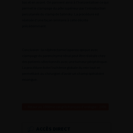
bas et en avant. On parvient ainsi à l’horizontaliser ce qui
permet le clampage du pôle supérieur par l’introduction
percutanée du clamp de Satinsky. La procédure est
réalisée d’une façon similaire à celle décrite
précédemment.
Conclusion : la néphrectomie laparoscopique avec
clampage du parenchyme rénal peut être réalisée chez
des patients sélectionnés avec une tumeur périphérique.
La procédure évite l’ischémie globale du rein tout en
permettant au chirurgien d’avoir un champ opératoire
exsangue.
Retour au 100ème congrès français d’urologie – 2006
ACCÈS DIRECT