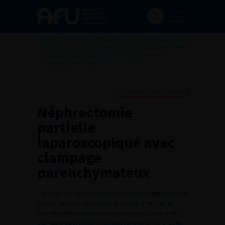
Accueil
>
Les évènements de l’AFU
>
Congrès français
d'Urologie
>
100ème congrès français d’urologie – 2006
>
Néphrectomie partielle laparoscopique avec
clampage parenchymateux
Ajouter à ma sélection
Néphrectomie
partielle
laparoscopique avec
clampage
parenchymateux
Objectifs : la néphrectomie partielle laparoscopique permet
de faire une chirurgie conservatrice tout en offrant les
avantages d’une approche mini-invasive. Cependant le
clampage du pédicule rénal induit une ischémie chaude