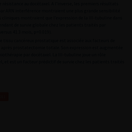
e résistance au docétaxel. A l’inverse, les premiers résultats
par ARN interférence montraient une plus grande sensibilité
 cliniques montraient que l’expression de la III-tubuline dans
endant de survie globale chez les patients traités par
ersus 41.3 mois, p=0.019).
 le tissu cancéreux prostatique est associée aux facteurs de
ue après prostatectomie totale. Son expression est augmentée
othérapie par docétaxel. La III-tubuline joue un rôle
 et est un facteur prédictif de survie chez les patients traités
2011