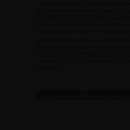
cellulaires conférait aux cellules une plus grand
des expériences d’extinction de son expression 
des cellules transfectées par siARN. Les données
le tissu tumoral était un facteur prédictif indép
docétaxel au stade d’hormono-résistance (13.5 v
Conclusion
.- L’expression de la III-tubuline dans
mauvais pronostiques et à la récidive biologiq
en réponse au traitement hormonal et à la chimi
important dans la chimiorésistance au docétaxel,
par docétaxel.
Retour au 105ème Congrès Français d’Urologie – 