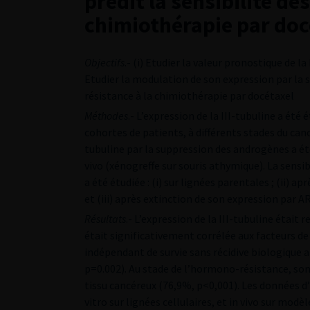
prédit la sensibilité de
chimiothérapie par doc
Objectifs
.- (i) Etudier la valeur pronostique de l
Etudier la modulation de son expression par la 
résistance à la chimiothérapie par docétaxel
Méthodes
.- L’expression de la III-tubuline a ét
cohortes de patients, à différents stades du canc
tubuline par la suppression des androgènes a été 
vivo (xénogreffe sur souris athymique). La sensib
a été étudiée : (i) sur lignées parentales ; (ii) a
et (iii) après extinction de son expression par A
Résultats
.- L’expression de la III-tubuline était
était significativement corrélée aux facteurs de
indépendant de survie sans récidive biologique 
p=0.002). Au stade de l’hormono-résistance, son
tissu cancéreux (76,9%, p<0,001). Les données 
vitro sur lignées cellulaires, et in vivo sur modè