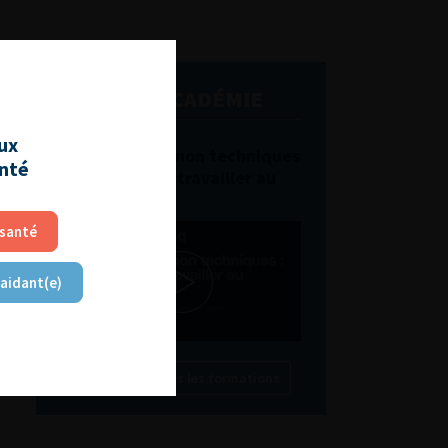
L'AFU ACADÉMIE
aux
Compétences non techniques
anté
: comment les travailler au
quotidien ?
 santé
 aidant(e)
Découvrir toutes les formations