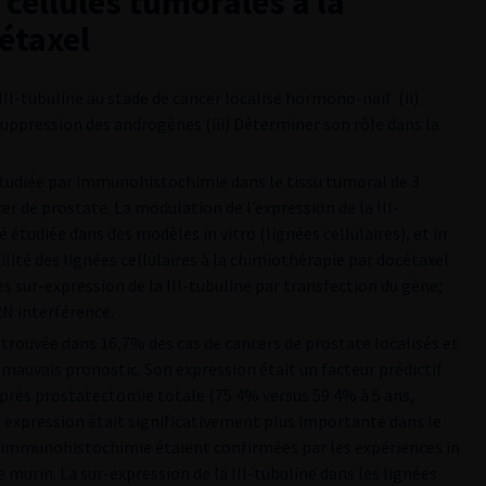
s cellules tumorales à la
étaxel
a III-tubuline au stade de cancer localisé hormono-naïf (ii)
suppression des androgènes (iii) Déterminer son rôle dans la
é étudiée par immunohistochimie dans le tissu tumoral de 3
er de prostate. La modulation de l’expression de la III-
étudiée dans des modèles in vitro (lignées cellulaires), et in
ilité des lignées cellulaires à la chimiothérapie par docétaxel
près sur-expression de la III-tubuline par transfection du gène;
RN interférence.
 retrouvée dans 16,7% des cas de cancers de prostate localisés et
 mauvais pronostic. Son expression était un facteur prédictif
après prostatectomie totale (75.4% versus 59.4% à 5 ans,
 expression était significativement plus importante dans le
d’immunohistochimie étaient confirmées par les expériences in
le murin. La sur-expression de la III-tubuline dans les lignées