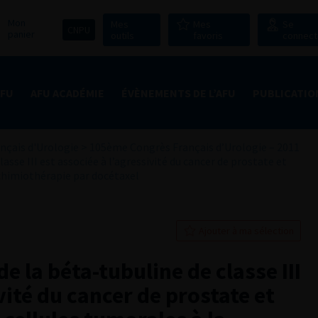
Mon
Mes
Mes
Se
CNPU
panier
outils
favoris
connect
AFU
AFU ACADÉMIE
ÉVÈNEMENTS DE L’AFU
PUBLICATIO
nçais d'Urologie
>
105ème Congrès Français d’Urologie – 2011
lasse III est associée à l’agressivité du cancer de prostate et
a chimiothérapie par docétaxel
Ajouter à ma sélection
de la béta-tubuline de classe III
vité du cancer de prostate et