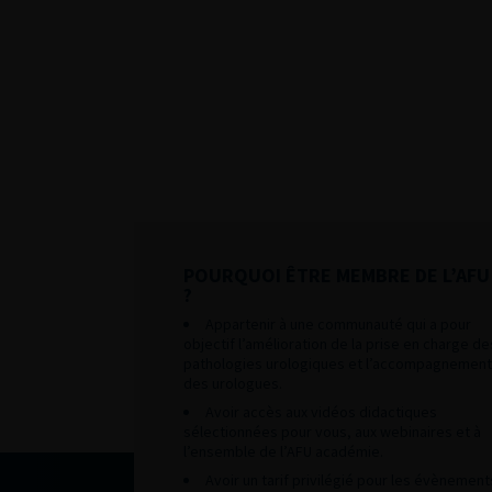
POURQUOI ÊTRE MEMBRE DE L’AFU
?
Appartenir à une communauté qui a pour
objectif l’amélioration de la prise en charge de
pathologies urologiques et l’accompagnement
des urologues.
Avoir accès aux vidéos didactiques
sélectionnées pour vous, aux webinaires et à
l’ensemble de l’AFU académie.
Avoir un tarif privilégié pour les évènement