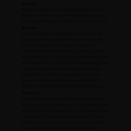
Objectifs
Préciser la fréquence des anomalies à l’examen clinique
des hommes consultant pour infertilité masculine, et les
orientations étiologiques apportées par l’examen clinique.
Méthodes
Cohorte rétrospective de 1672 patients venus consulter
dans notre centre pour infertilité masculine entre 2000 et
2004. La consultation andrologique comportait un
interrogatoire et un examen clinique suivant une grille
standardisée. Les analyses de sperme ont été faites dans le
même laboratoire et seul le premier échantillon de sperme
a été pris en compte. Nous avons également étudié la
relation entre l’examen andrologique et l’examen de
sperme par analyse factorielle des correspondantes
multiples, arbre de régression et régression polytomique.
Résultats
Sur les 1672 hommes, au moins 85 % présentaient une
anomalie à l’examen andrologique ; 21 % présentaient un
antécédent d’infection urogénitale, 13 % un antécédent de
cryptorchidie, 9 % un antécédent chirurgical et 4 % un
antécédent de traumatisme testiculaire ; 23 % avaient
une évaluation anormale des épididymes, 22 % une