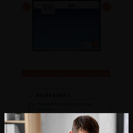
Retour au 108ème Congrès Français d’Urologie – 2014
ACCÈS DIRECT
Fiches informations pour vos
patients
Dernières recommandations
Référentiel du Collège d’Urologie