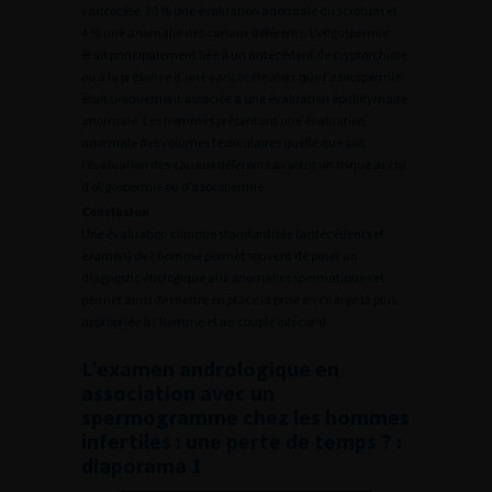
varicocèle, 20 % une évaluation anormale du scrotum et
4 % une anomalie des canaux déférents. L’oligospermie
était principalement liée à un antécédent de cryptorchidie
ou à la présence d’une varicocèle alors que l’azoospermie
était uniquement associée à une évaluation épididymaire
anormale. Les hommes présentant une évaluation
anormale des volumes testiculaires quelle que soit
l’évaluation des canaux déférents avaient un risque accru
d’oligospermie ou d’azoospermie.
Conclusion
Une évaluation clinique standardisée (antécédents et
examen) de l’homme permet souvent de poser un
diagnostic étiologique aux anomalies spermatiques et
permet ainsi de mettre en place la prise en charge la plus
appropriée à l’homme et au couple infécond.
L’examen andrologique en
association avec un
spermogramme chez les hommes
infertiles : une perte de temps ? :
diaporama 1