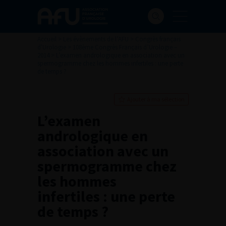
Accueil
>
Les évènements de l’AFU
>
Congrès français
d'Urologie
>
108ème Congrès Français d’Urologie –
2014
>
L’examen andrologique en association avec un
spermogramme chez les hommes infertiles : une perte
de temps ?
Ajouter à ma sélection
L’examen
andrologique en
association avec un
spermogramme chez
les hommes
infertiles : une perte
de temps ?