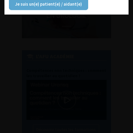
Je suis un(e) patient(e) / aidant(e)
ENQUÊTES DE PRATIQUES
EN UROLOGIE
L'AFU ACADÉMIE
Compétences non techniques : comment
les travailler au quotidien ?
Découvrir toutes les formations