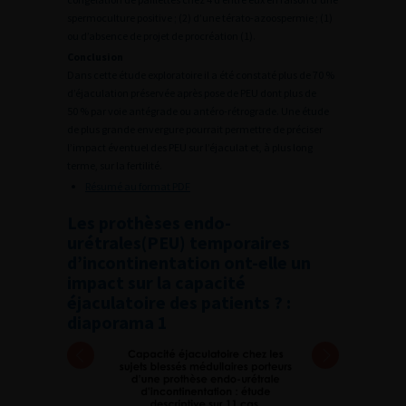
spermoculture positive ; (2) d’une térato-azoospermie ; (1)
ou d’absence de projet de procréation (1).
Conclusion
Dans cette étude exploratoire il a été constaté plus de 70 %
d’éjaculation préservée après pose de PEU dont plus de
50 % par voie antégrade ou antéro-rétrograde. Une étude
de plus grande envergure pourrait permettre de préciser
l’impact éventuel des PEU sur l’éjaculat et, à plus long
terme, sur la fertilité.
Résumé au format PDF
Les prothèses endo-
urétrales(PEU) temporaires
d’incontinentation ont-elle un
impact sur la capacité
éjaculatoire des patients ? :
diaporama 1