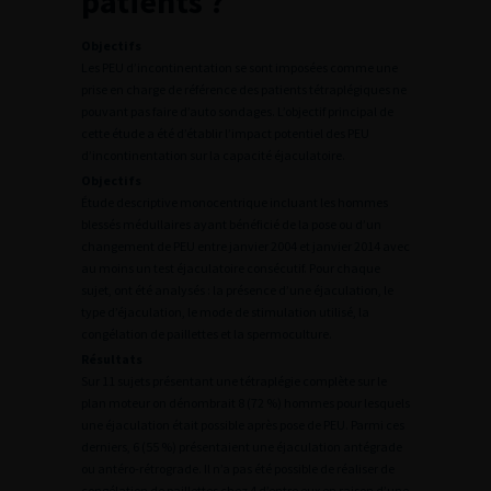
patients ?
Objectifs
Les PEU d’incontinentation se sont imposées comme une
prise en charge de référence des patients tétraplégiques ne
pouvant pas faire d’auto sondages. L’objectif principal de
cette étude a été d’établir l’impact potentiel des PEU
d’incontinentation sur la capacité éjaculatoire.
Objectifs
Étude descriptive monocentrique incluant les hommes
blessés médullaires ayant bénéficié de la pose ou d’un
changement de PEU entre janvier 2004 et janvier 2014 avec
au moins un test éjaculatoire consécutif. Pour chaque
sujet, ont été analysés : la présence d’une éjaculation, le
type d’éjaculation, le mode de stimulation utilisé, la
congélation de paillettes et la spermoculture.
Résultats
Sur 11 sujets présentant une tétraplégie complète sur le
plan moteur on dénombrait 8 (72 %) hommes pour lesquels
une éjaculation était possible après pose de PEU. Parmi ces
derniers, 6 (55 %) présentaient une éjaculation antégrade
ou antéro-rétrograde. Il n’a pas été possible de réaliser de
congélation de paillettes chez 4 d’entre eux en raison d’une