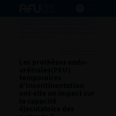
Accueil
>
Les évènements de l’AFU
>
Congrès français
d'Urologie
>
108ème Congrès Français d’Urologie –
2014
>
Les prothèses endo-urétrales(PEU) temporaires
d’incontinentation ont-elle un impact sur la capacité
éjaculatoire des patients ?
Ajouter à ma sélection
Les prothèses endo-
urétrales(PEU)
temporaires
d’incontinentation
ont-elle un impact sur
la capacité
éjaculatoire des