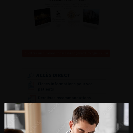
Retour au 108ème Congrès Français d’Urologie – 2014
ACCÈS DIRECT
Fiches informations pour vos
patients
Dernières recommandations
Référentiel du Collège d’Urologie
Espace Accréditation des médecins