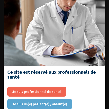
Livrets du CFEU pour l'interne
DATES À RETENIR
DU VENDREDI 4 AU SAMEDI 5
SEPTEMBRE 2026
Journée d’andrologie et de
médecine sexuelle 2026
Ce site est réservé aux professionnels de
santé
Je suis professionnel de santé
ENQUÊTES DE PRATIQUES
EN UROLOGIE
Je suis un(e) patient(e) / aidant(e)