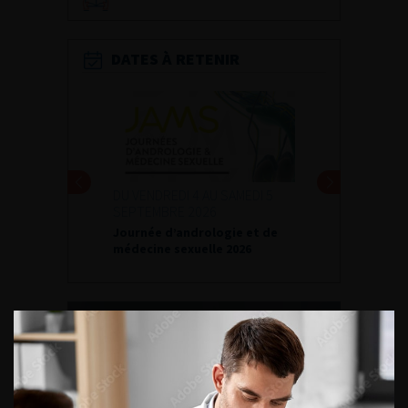
DATES À RETENIR
DU VENDREDI 4 AU SAMEDI 5
SEPTEMBRE 2026
Journée d’andrologie et de
médecine sexuelle 2026
ENQUÊTES DE PRATIQUES
EN UROLOGIE