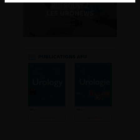
RETROUVEZ
LES URONEWS
PUBLICATIONS AFU
Consulter
Consulter