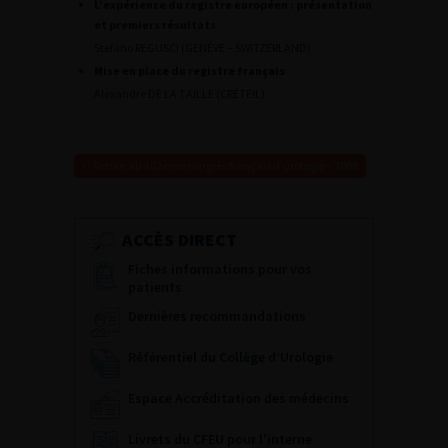
L’expérience du registre européen : présentation
et premiers résultats
Stefano REGUSCI (GENÈVE – SWITZERLAND)
Mise en place du registre français
Alexandre DE LA TAILLE (CRÉTEIL)
Retour au 102ème congrès français d’urologie – 2008
ACCÈS DIRECT
Fiches informations pour vos
patients
Dernières recommandations
Référentiel du Collège d’Urologie
Espace Accréditation des médecins
Livrets du CFEU pour l'interne