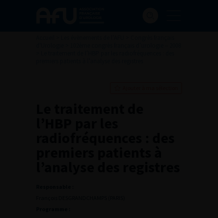
Accueil
>
Les évènements de l’AFU
>
Congrès français
d'Urologie
>
102ème congrès français d’urologie – 2008
>
Le traitement de l’HBP par les radiofréquences : des
premiers patients à l’analyse des registres
Ajouter à ma sélection
Le traitement de
l’HBP par les
radiofréquences : des
premiers patients à
l’analyse des registres
Responsable :
François DESGRANDCHAMPS (PARIS)
Programme :