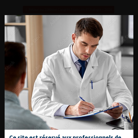
Retour au 108ème Congrès Français d’Urologie – 2014
ACCÈS DIRECT
Fiches informations pour vos
patients
Dernières recommandations
Référentiel du Collège d’Urologie
Espace Accréditation des médecins
Livrets du CFEU pour l'interne
DATES À RETENIR
Ce site est réservé aux professionnels de