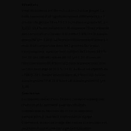
Résultats
Vingt-six patients ont été inclus dans chaque groupe. La
taille tumorale était significativement différente (4,6 ± 2
cm dans le groupe TR vs 7,5 ± 3,3 cm dans le groupe NE,
p
<
0,001). 15,4 % des patients (
n
= 4) du groupe TR ont présenté
des complications Clavien III/IV contre 3,8 % (
n
= 1) dans le
groupe NE (
p
< 0,001). La fonction rénale postopératoire à 3
mois était comparable dans les 2 groupes. Sur le plan
carcinologique, après un suivi médian de 21 mois, 69,2 %
(
n
= 18) des patients opérés par NE (
p
= 0,33) étaient en
rémission versus 80,8 % (
n
= 21) dans le groupe mais avec
un taux de marge de 30,8 % (
n
= 8). Au final, les objectifs du
« TRIFECTA » étaient atteints dans 46,2 % (
n
= 12) des cas
dans le groupe TR et 53,8 % (
n
= 14) dans le groupe NE (
p
=
0,58).
Conclusion
Les patients opérés d’une TR dont l’analyse histologique
révèle un pT3a semblent avoir des résultats
postopératoires, fonctionnels et carcinologiques
comparables à ceux de la néphrectomie élargie.
Cependant, le taux de marge élevé incite à la prudence et
peut faire discuter une chirurgie de totalisation.