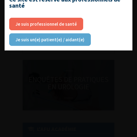
santé
DU VENDREDI 4 AU SAMEDI 5
Je suis professionnel de santé
SEPTEMBRE 2026
Journée d’andrologie et de
Je suis un(e) patient(e) / aidant(e)
médecine sexuelle 2026
ENQUÊTES DE PRATIQUES
EN UROLOGIE
L'AFU ACADÉMIE