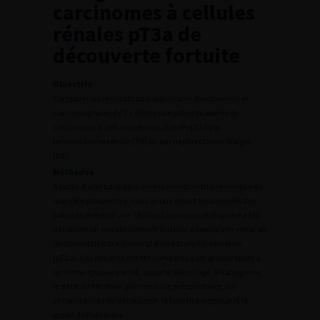
carcinomes à cellules
rénales pT3a de
découverte fortuite
Objectifs
Comparer les résultats postopératoires, fonctionnels et
carcinologiques de 2 cohortes de patients opérés de
carcinomes à cellules rénales classés pT3a par
tumorectomie rénale (TR) ou par néphrectomie élargie
(NE).
Méthodes
À partir d’une base de données monocentrique remplie de
manière prospective, nous avons extrait les données des
patients opérés d’une TR dont l’analyse histologique a fait
découvrir un envahissement du tissu adipeux péri-rénal ou
un thrombus intra-tumoral d’une branche veineuse
(pT3a). Ces patients ont été comparés à un groupe opéré à
la même époque par NE, apparié selon l’âge, le tabagisme,
le débit de filtration glomérulaire préopératoire, les
circonstances de découverte, le type histologique et le
grade de Fuhrman.