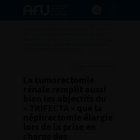
Accueil
>
Les évènements de l’AFU
>
Congrès français
d'Urologie
>
108ème Congrès Français d’Urologie –
2014
>
La tumorectomie rénale remplit aussi bien les
objectifs du « TRIFECTA » que la néphrectomie élargie
lors de la prise en charge des carcinomes à cellules
rénales pT3a de découverte fortuite
Ajouter à ma sélection
La tumorectomie
rénale remplit aussi
bien les objectifs du
« TRIFECTA » que la
néphrectomie élargie
lors de la prise en
charge des