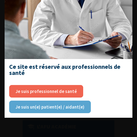
DU VENDREDI 4 AU SAMEDI 5
SEPTEMBRE 2026
Journée d’andrologie et de
médecine sexuelle 2026
Ce site est réservé aux professionnels de
santé
ENQUÊTES DE PRATIQUES
EN UROLOGIE
Je suis professionnel de santé
Je suis un(e) patient(e) / aidant(e)
L'AFU ACADÉMIE