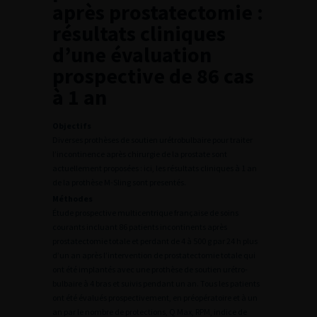
après prostatectomie :
résultats cliniques
d’une évaluation
prospective de 86 cas
à 1 an
Objectifs
Diverses prothèses de soutien urétrobulbaire pour traiter
l’incontinence après chirurgie de la prostate sont
actuellement proposées : ici, les résultats cliniques à 1 an
de la prothèse M-Sling sont presentés.
Méthodes
Étude prospective multicentrique française de soins
courants incluant 86 patients incontinents après
prostatectomie totale et perdant de 4 à 500 g par 24 h plus
d’un an après l’intervention de prostatectomie totale qui
ont été implantés avec une prothèse de soutien urétro-
bulbaire à 4 bras et suivis pendant un an. Tous les patients
ont été évalués prospectivement, en préopératoire et à un
an par le nombre de protections, Q Max, RPM, indice de