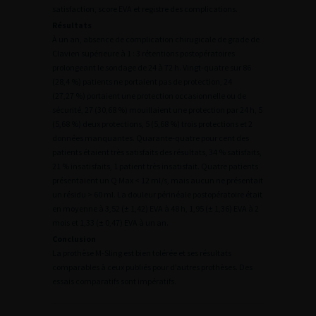
satisfaction, score EVA et registre des complications.
Résultats
À un an, absence de complication chirugicale de grade de
Clavien supérieure à 1 : 3 rétentions postopératoires
prolongeant le sondage de 24 à 72 h. Vingt-quatre sur 86
(28,4 %) patients ne portaient pas de protection, 24
(27,27 %) portaient une protection occasionnelle ou de
sécurité, 27 (30,68 %) mouillaient une protection par 24 h, 5
(5,68 %) deux protections, 5 (5,68 %) trois protections et 2
données manquantes. Quarante-quatre pour cent des
patients étaient très satisfaits des résultats, 34 % satisfaits,
21 % insatisfaits, 1 patient très insatisfait. Quatre patients
présentaient un Q Max < 12 ml/s, mais aucun ne présentait
un résidu > 60 ml. La douleur périnéale postopératoire était
en moyenne à 3,52 (± 1,42) EVA à 48 h, 1,95 (± 1,36) EVA à 2
mois et 1,33 (± 0,47) EVA à un an.
Conclusion
La prothèse M-Sling est bien tolérée et ses résultats
comparables à ceux publiés pour d’autres prothèses. Des
essais comparatifs sont impératifs.