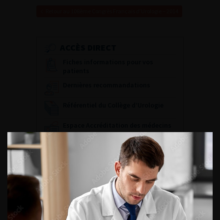
Retour au 108ème Congrès Français d’Urologie – 2014
ACCÈS DIRECT
Fiches informations pour vos
patients
Dernières recommandations
Référentiel du Collège d’Urologie
Espace Accréditation des médecins
Livrets du CFEU pour l'interne
DATES À RETENIR