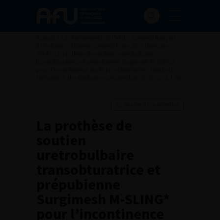
Accueil
>
Les évènements de l’AFU
>
Congrès français
d'Urologie
>
108ème Congrès Français d’Urologie –
2014
>
La prothèse de soutien uretrobulbaire
transobturatrice et prépubienne Surgimesh M-SLING*
pour l’incontinence après prostatectomie : résultats
cliniques d’une évaluation prospective de 86 cas à 1 an
Ajouter à ma sélection
La prothèse de
soutien
uretrobulbaire
transobturatrice et
prépubienne
Surgimesh M-SLING*
pour l’incontinence