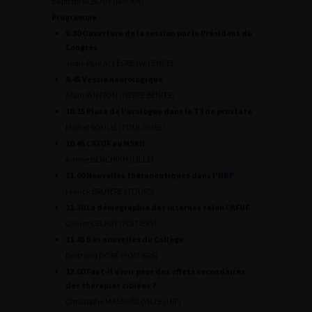
Baptiste ALBOUY (ROUEN)
Programme :
9.30 Ouverture de la session par le Président du
Congrès
Jean-Paul ALLÈGRE (VALENCE)
9.45 Vessie neurologique
Alain RUFFION (PIERRE BÉNITE)
10.15 Place de l’urologue dans le T3 de prostate
Michel SOULIÉ (TOULOUSE)
10.45 L’AFUF au MSKH
Amine BENCHIKH (LILLE)
11.00 Nouvelles thérapeutiques dans l’HBP
Franck BRUYÈRE (TOURS)
11.30 La démographie des internes selon l’AFUF
Olivier CELHAY (POITIERS)
11.45 Des nouvelles du Collège
Bertrand DORÉ (POITIERS)
12.00 Faut-il avoir peur des effets secondaires
des thérapies ciblées ?
Christophe MASSARD (VILLEJUIF)