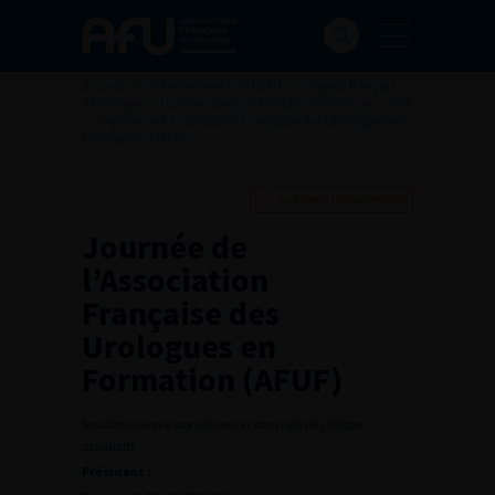
Accueil
>
Les évènements de l’AFU
>
Congrès français
d'Urologie
>
102ème congrès français d’urologie – 2008
>
Journée de l’Association Française des Urologues en
Formation (AFUF)
Ajouter à ma sélection
Journée de
l’Association
Française des
Urologues en
Formation (AFUF)
Session réservée aux internes et aux chefs de clinique-
assistants
Président :