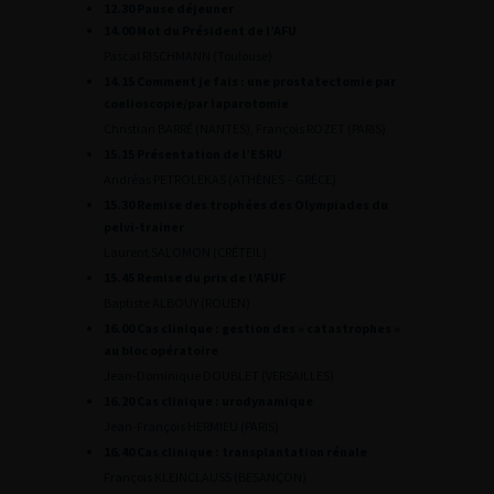
12.30 Pause déjeuner
14.00 Mot du Président de l’AFU
Pascal RISCHMANN (Toulouse)
14.15 Comment je fais : une prostatectomie par
coelioscopie/par laparotomie
Christian BARRÉ (NANTES), François ROZET (PARIS)
15.15 Présentation de l’ESRU
Andréas PETROLEKAS (ATHÈNES – GRÈCE)
15.30 Remise des trophées des Olympiades du
pelvi-trainer
Laurent SALOMON (CRÉTEIL)
15.45 Remise du prix de l’AFUF
Baptiste ALBOUY (ROUEN)
16.00 Cas clinique : gestion des « catastrophes »
au bloc opératoire
Jean-Dominique DOUBLET (VERSAILLES)
16.20 Cas clinique : urodynamique
Jean-François HERMIEU (PARIS)
16.40 Cas clinique : transplantation rénale
François KLEINCLAUSS (BESANÇON)