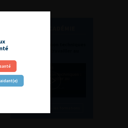
L'AFU ACADÉMIE
aux
Compétences non techniques
anté
: comment les travailler au
quotidien ?
 santé
 aidant(e)
Découvrir toutes les formations