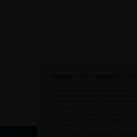
POURQUOI ÊTRE MEMBRE DE L’AFU
?
Appartenir à une communauté qui a pour
objectif l’amélioration de la prise en charge de
pathologies urologiques et l’accompagnement
des urologues.
Avoir accès aux vidéos didactiques
sélectionnées pour vous, aux webinaires et à
l’ensemble de l’AFU académie.
Avoir un tarif privilégié pour les évènement