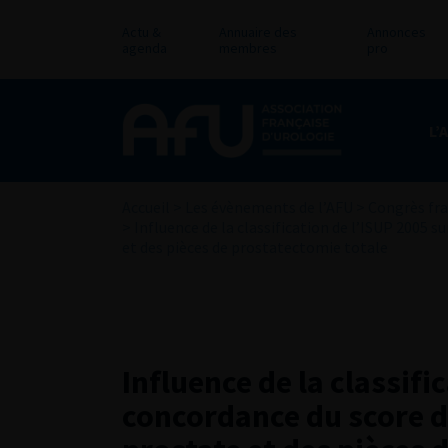
Actu &
Annuaire des
Annonces
agenda
membres
pro
L’
Accueil
>
Les évènements de l’AFU
>
Congrès fra
>
Influence de la classification de l’ISUP 2005 
et des pièces de prostatectomie totale
Influence de la classifi
concordance du score d