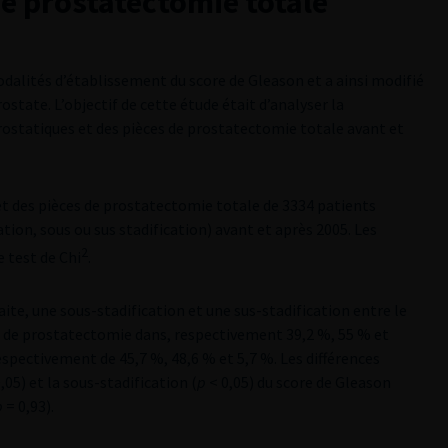
de prostatectomie totale
odalités d’établissement du score de Gleason et a ainsi modifié
ostate. L’objectif de cette étude était d’analyser la
rostatiques et des pièces de prostatectomie totale avant et
et des pièces de prostatectomie totale de 3334 patients
ion, sous ou sus stadification) avant et après 2005. Les
2
e test de Chi
.
faite, une sous-stadification et une sus-stadification entre le
es de prostatectomie dans, respectivement 39,2 %, 55 % et
respectivement de 45,7 %, 48,6 % et 5,7 %. Les différences
,05) et la sous-stadification (
p
< 0,05) du score de Gleason
p
= 0,93).