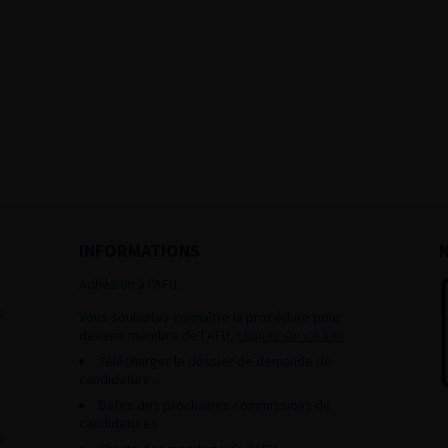
INFORMATIONS
Adhésion à l’AFU :
s
Vous souhaitez connaître la procédure pour
devenir membre de l’AFU,
cliquez sur ce lien
Télécharger le dossier de demande de
candidature.
Dates des prochaines commissions de
candidatures
s