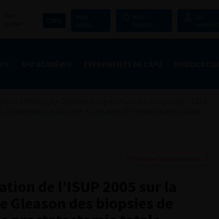
Mon
Mes
Mes
Se
CNPU
panier
outils
favoris
connect
AFU
AFU ACADÉMIE
ÉVÈNEMENTS DE L’AFU
PUBLICATIO
nçais d'Urologie
>
108ème Congrès Français d’Urologie – 2014
sur la concordance du score de Gleason des biopsies de prostate
Ajouter à ma sélection
cation de l’ISUP 2005 sur la
e Gleason des biopsies de