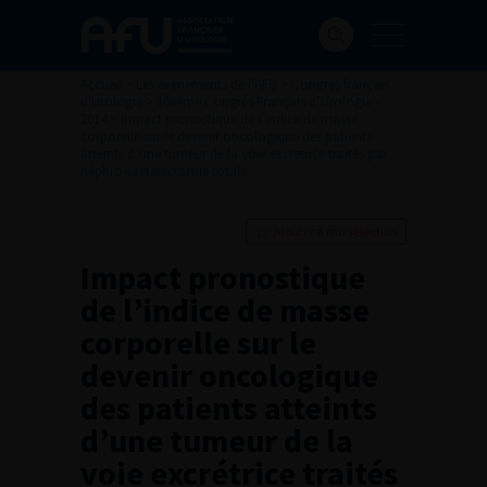
Accueil
>
Les évènements de l’AFU
>
Congrès français
d'Urologie
>
108ème Congrès Français d’Urologie –
2014
>
Impact pronostique de l’indice de masse
corporelle sur le devenir oncologique des patients
atteints d’une tumeur de la voie excrétrice traités par
néphro-urétérectomie totale
Ajouter à ma sélection
Impact pronostique
de l’indice de masse
corporelle sur le
devenir oncologique
des patients atteints
d’une tumeur de la
voie excrétrice traités