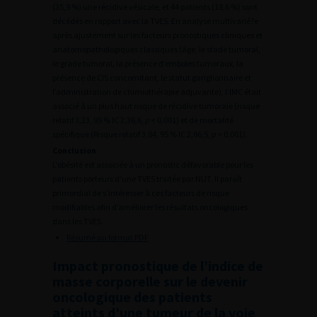
(35,9 %) une récidive vésicale, et 44 patients (18,6 %) sont
décédés en rapport avec la TVES. En analyse multivarié?e
après ajustement sur les facteurs pronostiques cliniques et
anatomopathologiques classiques (âge, le stade tumoral,
le grade tumoral, la présence d’emboles tumoraux, la
présence de CIS concomitant, le statut ganglionnaire et
l’administration de chimiothérapie adjuvante), l’IMC était
associé à un plus haut risque de récidive tumorale (risque
relatif 3,23, 95 % IC 2,36,6,
p
< 0,001) et de mortalité
spécifique (Risque relatif 3,84, 95 % IC 2,86,5,
p
< 0,001).
Conclusion
L’obésité est associée à un pronostic défavorable pour les
patients porteurs d’une TVES traitée par NUT. Il paraît
primordial de s’intéresser à ces facteurs de risque
modifiables afin d’améliorer les résultats oncologiques
dans les TVES.
Résumé au format PDF
Impact pronostique de l’indice de
masse corporelle sur le devenir
oncologique des patients
atteints d’une tumeur de la voie