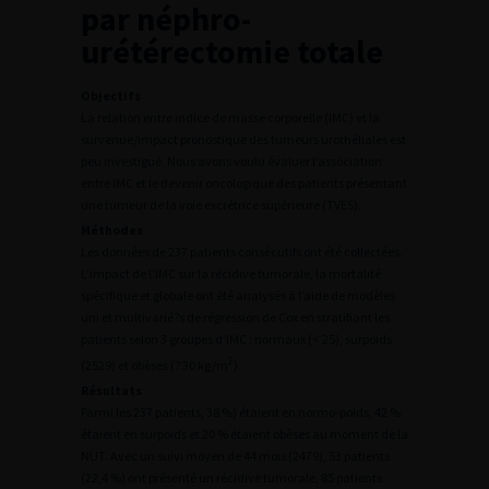
par néphro-
urétérectomie totale
Objectifs
La relation entre indice de masse corporelle (IMC) et la
survenue/impact pronostique des tumeurs urothéliales est
peu investigué. Nous avons voulu évaluer l’association
entre IMC et le devenir oncologique des patients présentant
une tumeur de la voie excrétrice supérieure (TVES).
Méthodes
Les données de 237 patients consécutifs ont été collectées.
L’impact de l’IMC sur la récidive tumorale, la mortalité
spécifique et globale ont été analysés à l’aide de modèles
uni et multivarié?s de régression de Cox en stratifiant les
patients selon 3 groupes d’IMC : normaux (< 25), surpoids
2
(2529) et obèses (? 30 kg/m
).
Résultats
Parmi les 237 patients, 38 %) étaient en normo-poids, 42 %
étaient en surpoids et 20 % étaient obèses au moment de la
NUT. Avec un suivi moyen de 44 mois (2479), 53 patients
(22,4 %) ont présenté un récidive tumorale, 85 patients