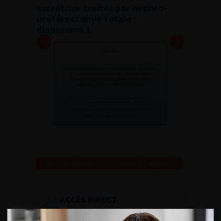
excrétrice traités par néphro-
urétérectomie totale :
diaporama 1
Retour au 108ème Congrès Français d’Urologie – 2014
ACCÈS DIRECT
Fiches informations pour vos