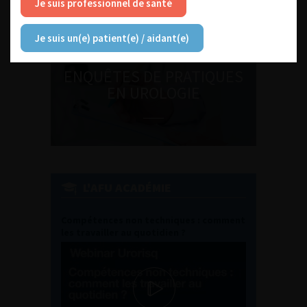
Je suis professionnel de santé
Je suis un(e) patient(e) / aidant(e)
ENQUÊTES DE PRATIQUES
EN UROLOGIE
L'AFU ACADÉMIE
Compétences non techniques : comment
les travailler au quotidien ?