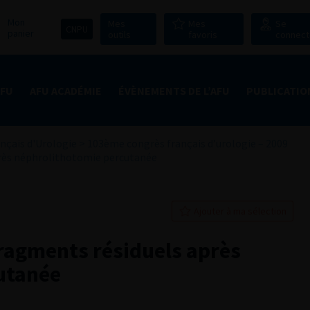
Mon
Mes
Mes
Se
CNPU
panier
outils
favoris
connect
AFU
AFU ACADÉMIE
ÉVÈNEMENTS DE L’AFU
PUBLICATIO
nçais d'Urologie
>
103ème congrès français d’urologie – 2009
près néphrolithotomie percutanée
Ajouter à ma sélection
fragments résiduels après
utanée