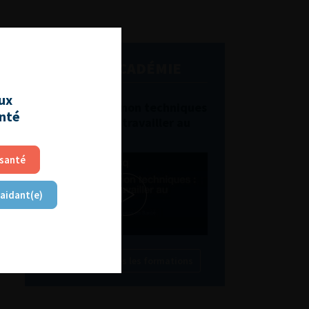
L'AFU ACADÉMIE
aux
Compétences non techniques
anté
: comment les travailler au
quotidien ?
 santé
 aidant(e)
Découvrir toutes les formations