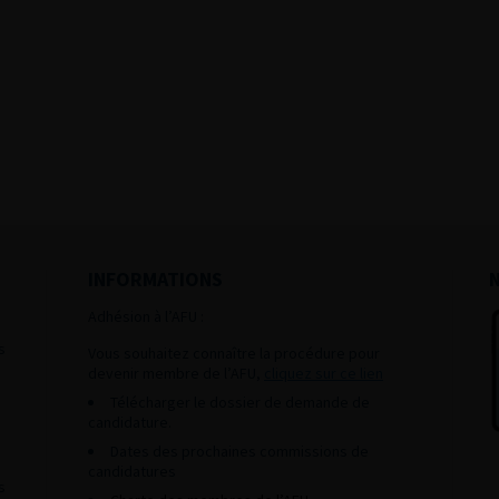
INFORMATIONS
Adhésion à l’AFU :
s
Vous souhaitez connaître la procédure pour
devenir membre de l’AFU,
cliquez sur ce lien
Télécharger le dossier de demande de
candidature.
Dates des prochaines commissions de
candidatures
s