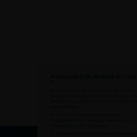
POURQUOI ÊTRE MEMBRE DE L’AFU
?
Appartenir à une communauté qui a pour
objectif l’amélioration de la prise en charge de
pathologies urologiques et l’accompagnement
des urologues.
Avoir accès aux vidéos didactiques
sélectionnées pour vous, aux webinaires et à
l’ensemble de l’AFU académie.
Avoir un tarif privilégié pour les évènement