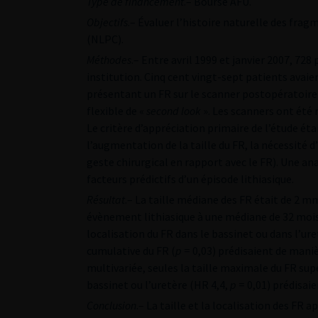
Type de financement
.– Bourse AFU.
Objectifs
.– Évaluer l’histoire naturelle des fr
(NLPC).
Méthodes
.– Entre avril 1999 et janvier 2007, 72
institution. Cinq cent vingt-sept patients avaien
présentant un FR sur le scanner postopératoire
flexible de «
second look
». Les scanners ont été r
Le critère d’appréciation primaire de l’étude étai
l’augmentation de la taille du FR, la nécessité 
geste chirurgical en rapport avec le FR). Une ana
facteurs prédictifs d’un épisode lithiasique.
Résultat
.– La taille médiane des FR était de 2 m
évènement lithiasique à une médiane de 32 mois 
localisation du FR dans le bassinet ou dans l’ure
cumulative du FR (
p
= 0,03) prédisaient de maniè
multivariée, seules la taille maximale du FR su
bassinet ou l’uretère (HR 4,4,
p
= 0,01) prédisai
Conclusion
.– La taille et la localisation des FR