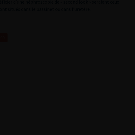
éficier d’une néphroscopie de « second look » seraient ceux
ont situés dans le bassinet ou dans l’uretère.
009