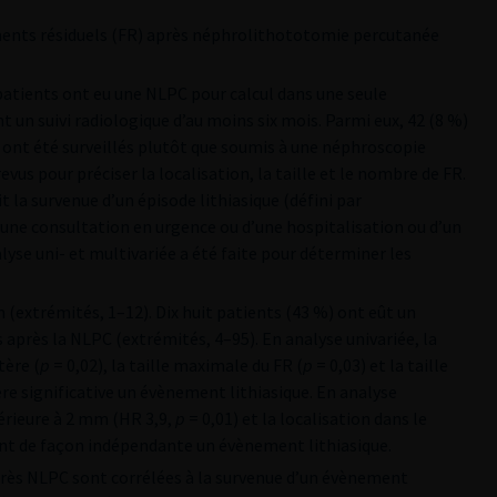
agments résiduels (FR) après néphrolithototomie percutanée
8 patients ont eu une NLPC pour calcul dans une seule
t un suivi radiologique d’au moins six mois. Parmi eux, 42 (8 %)
 ont été surveillés plutôt que soumis à une néphroscopie
evus pour préciser la localisation, la taille et le nombre de FR.
t la survenue d’un épisode lithiasique (défini par
d’une consultation en urgence ou d’une hospitalisation ou d’un
lyse uni- et multivariée a été faite pour déterminer les
m (extrémités, 1–12). Dix huit patients (43 %) ont eût un
après la NLPC (extrémités, 4–95). En analyse univariée, la
tère (
p
= 0,02), la taille maximale du FR (
p
= 0,03) et la taille
re significative un évènement lithiasique. En analyse
périeure à 2 mm (HR 3,9,
p
= 0,01) et la localisation dans le
ent de façon indépendante un évènement lithiasique.
 après NLPC sont corrélées à la survenue d’un évènement