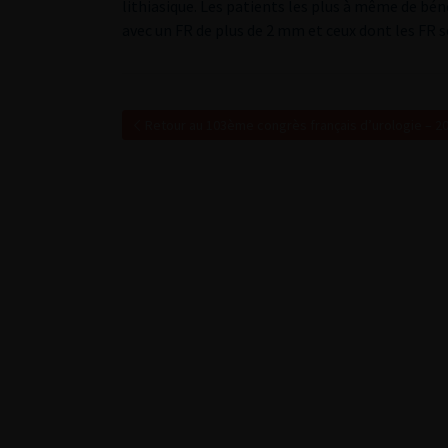
lithiasique. Les patients les plus à même de bén
avec un FR de plus de 2 mm et ceux dont les FR s
Retour au 103ème congrès français d’urologie – 2