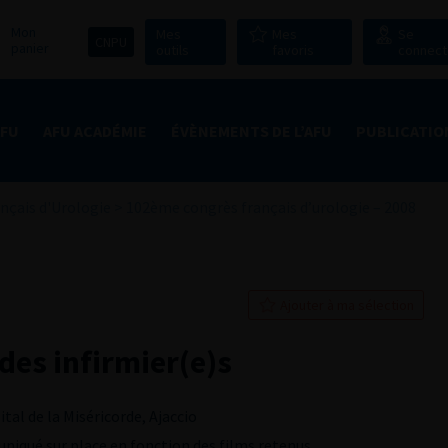
Mon
Mes
Mes
Se
CNPU
panier
outils
favoris
connect
AFU
AFU ACADÉMIE
ÉVÈNEMENTS DE L’AFU
PUBLICATIO
nçais d'Urologie
>
102ème congrès français d’urologie – 2008
Ajouter à ma sélection
des infirmier(e)s
tal de la Miséricorde, Ajaccio
qué sur place en fonction des films retenus