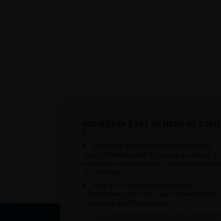
POURQUOI ÊTRE MEMBRE DE L’AFU
?
Appartenir à une communauté qui a pour
objectif l’amélioration de la prise en charge de
pathologies urologiques et l’accompagnement
des urologues.
Avoir accès aux vidéos didactiques
sélectionnées pour vous, aux webinaires et à
l’ensemble de l’AFU académie.
Avoir un tarif privilégié pour les évènement