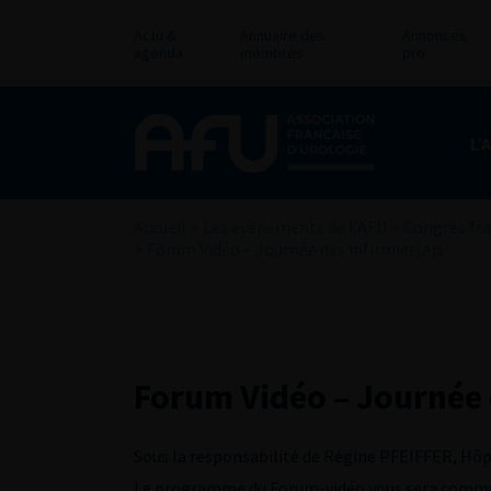
Actu &
Annuaire des
Annonces
agenda
membres
pro
L’
Accueil
>
Les évènements de l’AFU
>
Congrès fra
>
Forum Vidéo – Journée des infirmier(e)s
Forum Vidéo – Journée 
Sous la responsabilité de Régine PFEIFFER, Hôpi
Le programme du Forum-vidéo vous sera communi