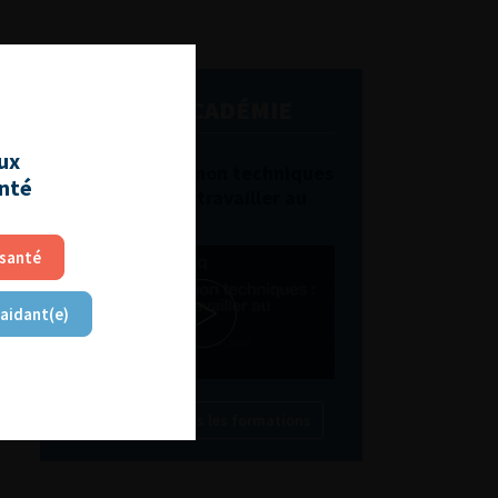
L'AFU ACADÉMIE
aux
Compétences non techniques
anté
: comment les travailler au
quotidien ?
 santé
 aidant(e)
Découvrir toutes les formations