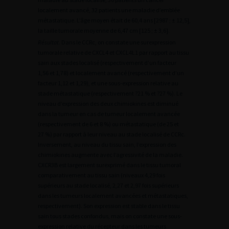
localement avancé, 32 patients une maladie d’emblée
métastatique. L’âge moyen était de 60,4 ans [2987 ; ± 12,5],
la taille tumorale moyenne de 6,47 cm [125 ; ± 3,6].
Résultat
. Dans le CCRc, on constate une surexpression
tumorale relative de CXCL4 et CXCL4L1 par rapport au tissu
sain aux stades localisé (respectivement d’un facteur
1,56 et 1,78) et localement avancé (respectivement d’un
facteur 1,12 et 1,29), et une sous-expression relative au
stade métastatique (respectivement ?21 % et ?27 %). Le
niveau d’expression des deux chimiokines est diminué
dans la tumeur en cas de tumeur localement avancée
(respectivement de 6 et 8 %) ou métastatique (de 25 et
27 %) par rapport à leur niveau au stade localisé de CCRc.
Inversement, au niveau du tissu sain, l’expression des
chimiokines augmente avec l’agressivité de la maladie.
CXCR3B est largement surexprimé dans le tissu tumoral
comparativement au tissu sain (niveaux 4,29 fois
supérieurs au stade localisé, 2,27 et 2,97 fois supérieurs
dans les tumeurs localement avancées et métastatiques,
respectivement). Son expression est stable dans le tissu
sain tous stades confondus, mais on constate une sous-
expression relative du récepteur dans les tumeurs