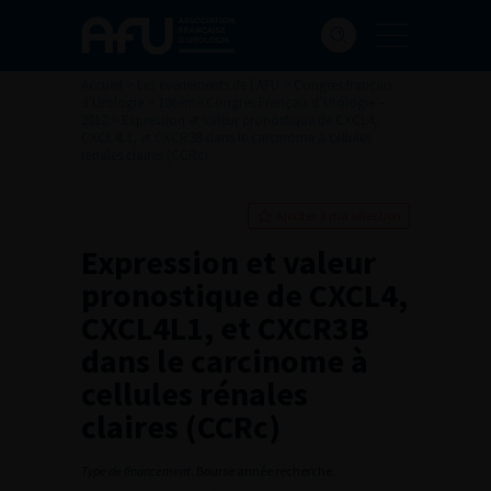
Accueil
>
Les évènements de l’AFU
>
Congrès français
d'Urologie
>
106ème Congrès Français d’Urologie –
2012
>
Expression et valeur pronostique de CXCL4,
CXCL4L1, et CXCR3B dans le carcinome à cellules
rénales claires (CCRc)
Ajouter à ma sélection
Expression et valeur
pronostique de CXCL4,
CXCL4L1, et CXCR3B
dans le carcinome à
cellules rénales
claires (CCRc)
Type de financement
. Bourse année recherche.