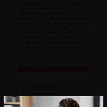
localement avancées (?40 %) ou métastatiques (?27 %)
par rapport aux tumeurs localisées.
Conclusion
. Il existait une sur-expression intratumorale
relative de CXCL4, CXCL4L1 et CXCR3B par rapport au tissu
sain chez les patients atteints de CCRc. L’augmentation de
l’agressivité tumorale et de l’extension de la maladie
étaient corrélées à une diminution des niveaux
d’expression intratumorale de CXCL4, CXCL4L1 et CXCR3B.
Ces constatations établies sur une large cohorte de
patients laissent envisager le potentiel intérêt de ces
3 facteurs en tant que biomarqueurs du CCRc.
Retour au 106ème Congrès Français d’Urologie – 2012
ACCÈS DIRECT
Fiches informations pour vos
patients
Dernières recommandations