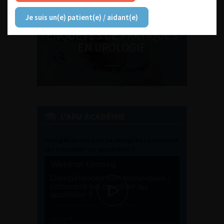
Je suis un(e) patient(e) / aidant(e)
ENQUÊTES DE PRATIQUES
EN UROLOGIE
L'AFU ACADÉMIE
Compétences non techniques : comment
les travailler au quotidien ?