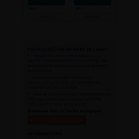
Consulter
Consulter
POURQUOI ÊTRE MEMBRE DE L’AFU ?
Appartenir à une communauté qui a pour
objectif l’amélioration de la prise en charge des
pathologies urologiques et l’accompagnement
des urologues.
Avoir accès aux vidéos didactiques
sélectionnées pour vous, aux webinaires et à
l’ensemble de l’AFU académie.
Avoir un tarif privilégié pour les évènements de
l’AFU avec notamment le CFU, les JOUM, les
JAMS, les JITTU et un accès aux SUC.
Bienvenue dans la famille urologique
Accéder à l’adhésion en ligne
INFORMATIONS