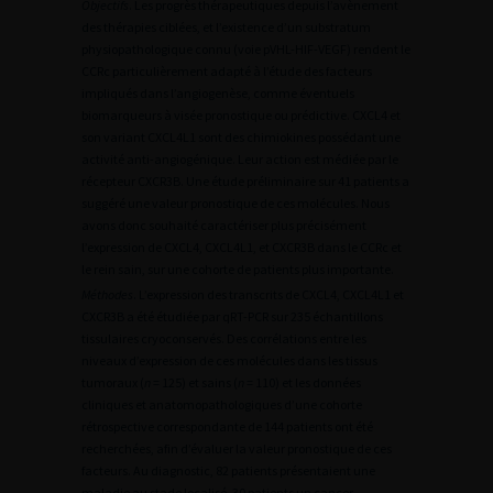
Objectifs
. Les progrès thérapeutiques depuis l’avènement
des thérapies ciblées, et l’existence d’un substratum
physiopathologique connu (voie pVHL-HIF-VEGF) rendent le
CCRc particulièrement adapté à l’étude des facteurs
impliqués dans l’angiogenèse, comme éventuels
biomarqueurs à visée pronostique ou prédictive. CXCL4 et
son variant CXCL4L1 sont des chimiokines possédant une
activité anti-angiogénique. Leur action est médiée par le
récepteur CXCR3B. Une étude préliminaire sur 41 patients a
suggéré une valeur pronostique de ces molécules. Nous
avons donc souhaité caractériser plus précisément
l’expression de CXCL4, CXCL4L1, et CXCR3B dans le CCRc et
le rein sain, sur une cohorte de patients plus importante.
Méthodes
. L’expression des transcrits de CXCL4, CXCL4L1 et
CXCR3B a été étudiée par qRT-PCR sur 235 échantillons
tissulaires cryoconservés. Des corrélations entre les
niveaux d’expression de ces molécules dans les tissus
tumoraux (
n
= 125) et sains (
n
= 110) et les données
cliniques et anatomopathologiques d’une cohorte
rétrospective correspondante de 144 patients ont été
recherchées, afin d’évaluer la valeur pronostique de ces
facteurs. Au diagnostic, 82 patients présentaient une
maladie au stade localisé, 30 patients un cancer