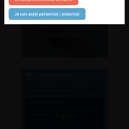
Je suis un(e) patient(e) / aidant(e)
ENQUÊTES DE PRATIQUES
EN UROLOGIE
L'AFU ACADÉMIE
Compétences non techniques : comment
les travailler au quotidien ?