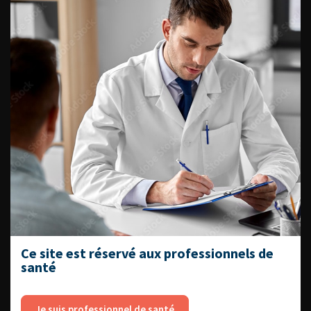
Dernières recommandations
Référentiel du Collège d’Urologie
Espace Accréditation des médecins
Livrets du CFEU pour l'interne
DATES À RETENIR
Ce site est réservé aux professionnels de
DU VENDREDI 4 AU SAMEDI 5
santé
SEPTEMBRE 2026
Journée d’andrologie et de
médecine sexuelle 2026
Je suis professionnel de santé