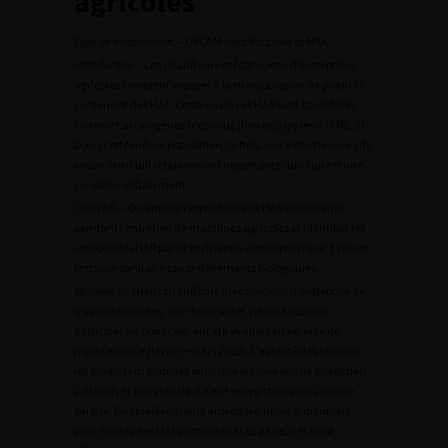
agricoles
Type de financement
.– URCAM nord Picardie et MSA.
Introduction
.– Les chauffeurs mécaniciens d’entreprises
agricoles semblent exposés à la manipulation de produits
contenant des HAP. Certains de ces HAP sont considérés
comme carcinogènes reconnus (benzo(a)pyrène / CIRC 1).
Dans cette même population, la fréquence des tumeurs de
vessie semblait relativement importante dans une étude
conduite initialement.
Objectifs
.– Quantifier l’exposition aux HAP des salariés
pendant l’entretien de machines agricoles et identifier les
sources des HAP par la métrologie atmosphérique. Évaluer
le risque sanitaire par prélèvements biologiques.
Méthodes
.– Neufs chauffeurs mécaniciens d’entreprise de
travaux agricoles, non-fumeurs et volontaires pour
participer au protocole, ont été évalués en période de
maintenance (février–mars 2009). L’activité des salariés,
les produits manipulés ainsi que les moyens de protection
collectifs et individuels étaient enregistrés pour chaque
salarié. Des prélèvements atmosphériques individuels
pour études des HAP particulaires et gazeux étaient