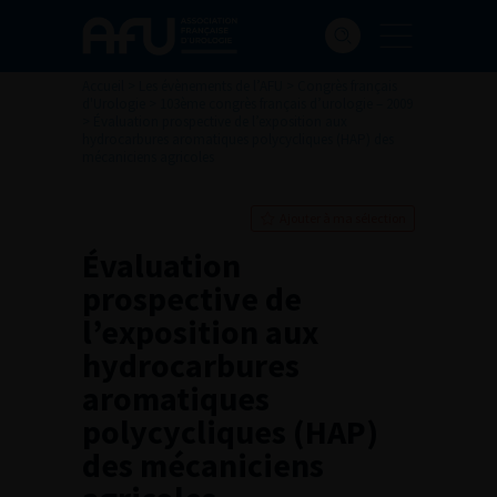
Accueil
>
Les évènements de l’AFU
>
Congrès français
d'Urologie
>
103ème congrès français d’urologie – 2009
>
Évaluation prospective de l’exposition aux
hydrocarbures aromatiques polycycliques (HAP) des
mécaniciens agricoles
Ajouter à ma sélection
Évaluation
prospective de
l’exposition aux
hydrocarbures
aromatiques
polycycliques (HAP)
des mécaniciens