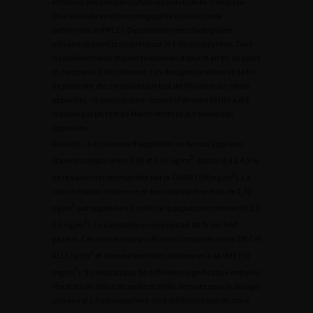
effectués par pompes portatives autonomes. L’analyse
était réalisée en chromatographie liquide haute
performance (HPLC). Des prélèvements biologiques
urinairesétaient pratiqués pour le 1-hydroxypyrène. Tous
les prélèvements étaient réalisés en début et en fin de poste
et comparés à des témoins. Les dosages de début et de fin
de poste ont été comparés par test de Wilcoxon sur séries
appariées ; la comparaison exposés/témoins (GHE) a été
réalisée par un test de Mann-Whitney sur séries non
appariées.
Résultat
.– Les niveaux d’exposition au benzo(a)pyrène
3
étaient compris entre 0,55 et 6,53 ng/m
, soit de 0,4 à 4,3 %
3
de la valeur recommandée par la CNAM (150 ng/m
). La
concentration moyenne en benzo(a)pyrène était de 2,52
3
ng/m
soit supérieure à celle de la population témoin (0,2 à
3
0,6 ng/m
). Le naphtalène représentait 94 % des HAP
gazeux. Ces concentrations étaient comprises entre 1967 et
3
4317 ng/m
et demeuraient très inférieures à sa VME (50
3
mg/m
). Il n’existait pas de différence significative entre les
résultats de début de poste et de fin de poste pour le dosage
urinaire d’1-hydroxypyrène. Une différence significative