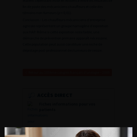
étaient cependant mise en évidence entre les résultats de
fin de poste des mécaniciens chauffeurs et celle des
témoins non-fumeurs (
p
= 0,01).
Conclusion
.– Les chauffeurs mécaniciens d’entreprise
agricole représentent un groupe homogène d’exposition
aux HAP. Même si cette exposition reste faible, une
démarche de prévention primaire apparaît nécessaire.
Cette population peut aussi constituer une niche de
dépistage post-professionnel des tumeurs de vessie.
Retour au 103ème congrès français d’urologie – 2009
ACCÈS DIRECT
Fiches informations pour vos
patients