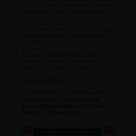
versus 1,8 (
p
= 0,001). Il n’y a pas de différence significative
si la SU est posée en urgence ou de manière programmée,
si les patients sont actifs professionnellement ou retraités.
Par ailleurs, les femmes présentent une altération
significative de la qualité de vie par rapport aux hommes
pour les symptômes urinaires, l’état général et l’exercice
professionnel.
Conclusion
Les SU sont responsables d’une altération significative de
la qualité de vie des patients. L’auto questionnaire USSQ
validé en français représente un outil fiable pour cette
évaluation.
Résumé au format PDF
Évaluation de la tolérance des
sondes JJ par l’utilisation de
l’auto-questionnaire USSQ en
français : diaporama 1