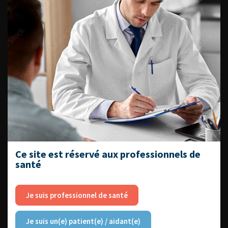
Livrets du CFEU pour l'interne
DATES À RETENIR
DU VENDREDI 4 AU SAMEDI 5
SEPTEMBRE 2026
Journée d’andrologie et de
Ce site est réservé aux professionnels de
médecine sexuelle 2026
santé
Je suis professionnel de santé
ENQUÊTES DE PRATIQUES
Je suis un(e) patient(e) / aidant(e)
EN UROLOGIE