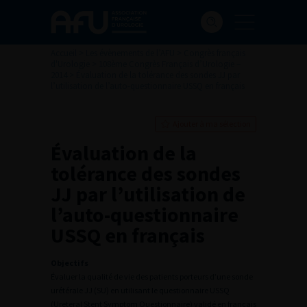
Accueil
>
Les évènements de l’AFU
>
Congrès français
d'Urologie
>
108ème Congrès Français d’Urologie –
2014
>
Évaluation de la tolérance des sondes JJ par
l’utilisation de l’auto-questionnaire USSQ en français
Ajouter à ma sélection
Évaluation de la
tolérance des sondes
JJ par l’utilisation de
l’auto-questionnaire
USSQ en français
Objectifs
Évaluer la qualité de vie des patients porteurs d’une sonde
urétérale JJ (SU) en utilisant le questionnaire USSQ
(Ureteral Stent Symptom Questionnaire) validé en français