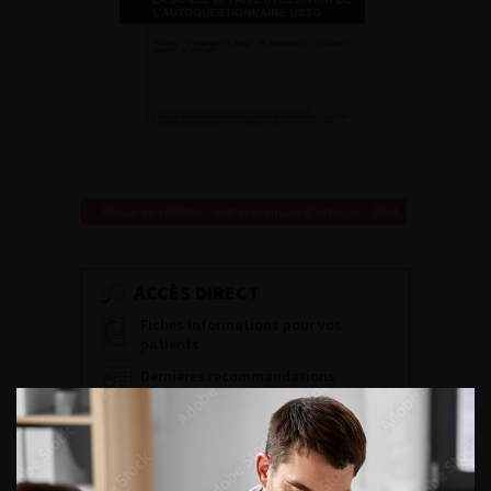
Retour au 108ème Congrès Français d’Urologie – 2014
ACCÈS DIRECT
Fiches informations pour vos
patients
Dernières recommandations
Référentiel du Collège d’Urologie
Espace Accréditation des médecins