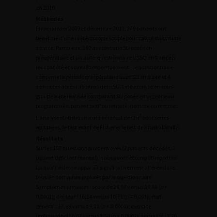
en 2010.
Méthodes
Entre janvier 2009 et décembre 2011, 249 patients ont
bénéficié d’une urétéroscopie souple pour calcul dans notre
service. Parmi eux, 160 avaient une SU posée en
préopératoire et un auto-questionnaire USSQ en français
leur ont été envoyé rétrospectivement. Le questionnaire
concerne la période préopératoire avec SU en place et 4
semaines après l’ablation de la SU. Une analyse en sous-
groupe a été réalisée comparant SU posée en urgence ou
programmée, patient actif ou retraité, homme ou femme.
2
L’analyse statistique a utilisé le test de Chi
pour séries
appariées, le test exact de Fisher et le test de KruskallWallis.
Résultats
Sur les 157 questionnaires envoyés (2 patients décédés, 1
patient déficient mental), nous avons obtenu 80 réponses.
La qualité de vie apparaît significativement altérée dans
tous les domaines explorés par le questionnaire.
Symptômes urinaires : score de 26,97 versus 19,88 (
p
<
0,0001), douleur : 16,14 versus 10,71 (
p
= 0,003), état
général : 13,89 versus 9,11 (
p
< 0,0001), exercice
professionnel : 6,07 versus 3,58 (
p
= 0,0002), sexualité : 3,26