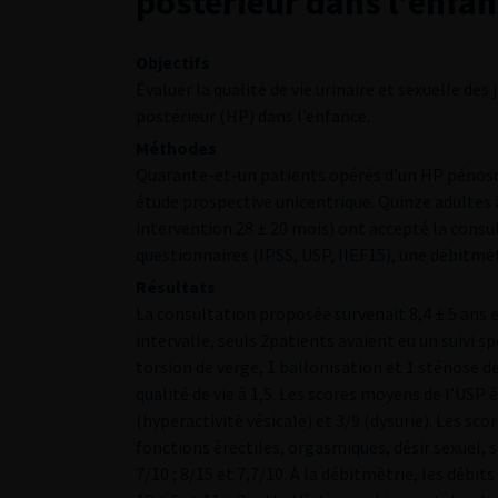
postérieur dans l’enfa
Objectifs
Évaluer la qualité de vie urinaire et sexuelle de
postérieur (HP) dans l’enfance.
Méthodes
Quarante-et-un patients opérés d’un HP pénoscr
étude prospective unicentrique. Quinze adultes
intervention 28 ± 20 mois) ont accepté la consul
questionnaires (IPSS, USP, IIEF15), une débitmè
Résultats
La consultation proposée survenait 8,4 ± 5 ans 
intervalle, seuls 2patients avaient eu un suivi sp
torsion de verge, 1 ballonisation et 1 sténose de
qualité de vie à 1,5. Les scores moyens de l’USP é
(hyperactivité vésicale) et 3/9 (dysurie). Les s
fonctions érectiles, orgasmiques, désir sexuel, s
7/10 ; 8/15 et 7,7/10. À la débitmètrie, les dé