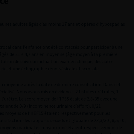
nce
s jeunes adultes âgés d’au moins 17 ans et opérés d’hypospadias
otal dans l’enfance ont été contactés pour participer à une
 âgés de 21 ± 4,7 ans en moyenne (âge moyen à la première
tation de suivi qui incluait un examen clinique, des auto-
trie et une échographie réno-vésicale et scrotale.
en moyenne après la date de dernière consultation. Dans cet
écialisé. Nous avons mis en évidence : 2 fistules urétrales, 1
 l’urètre. Le score moyen de l’IPSS était de 2,8/35 avec une
taient de 0/9 (incontinence urinaire d’effort), 0/21
cores moyens de l’IIEF15 étaient respectivement pour les
atisfaction des rapports sexuels et globale de 23,3/30 ; 8,5/10 ;
bits moyens maximal et moyen uriné étaient respectivement de