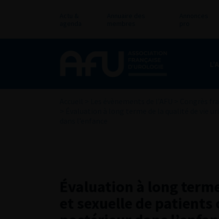
Actu &
Annuaire des
Annonces
agenda
membres
pro
L’
Accueil
>
Les évènements de l’AFU
>
Congrès fra
>
Évaluation à long terme de la qualité de vie u
dans l’enfance
Évaluation à long terme 
et sexuelle de patient