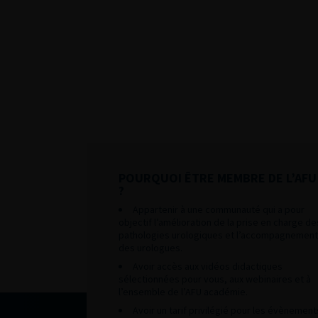
POURQUOI ÊTRE MEMBRE DE L’AFU
?
Appartenir à une communauté qui a pour
objectif l’amélioration de la prise en charge de
pathologies urologiques et l’accompagnement
des urologues.
Avoir accès aux vidéos didactiques
sélectionnées pour vous, aux webinaires et à
l’ensemble de l’AFU académie.
Avoir un tarif privilégié pour les évènement