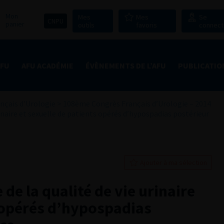
Mon
Mes
Mes
Se
CNPU
panier
outils
favoris
connect
AFU
AFU ACADÉMIE
ÉVÈNEMENTS DE L’AFU
PUBLICATIO
nçais d'Urologie
>
108ème Congrès Français d’Urologie – 2014
rinaire et sexuelle de patients opérés d’hypospadias postérieur
Ajouter à ma sélection
de la qualité de vie urinaire
s opérés d’hypospadias