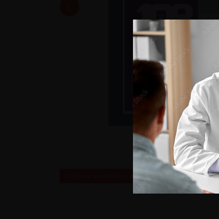
Retour au 108ème Congrès Français d’Urologie – 