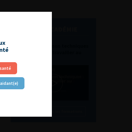
L'AFU ACADÉMIE
aux
Compétences non techniques
anté
: comment les travailler au
quotidien ?
 santé
 aidant(e)
Découvrir toutes les formations