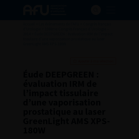
Accueil
>
Les évènements de l’AFU
>
Congrès français
d'Urologie
>
108ème Congrès Français d’Urologie –
2014
>
Éude DEEPGREEN : évaluation IRM de l’impact
tissulaire d’une vaporisation prostatique au laser
GreenLight AMS XPS-180W
Ajouter à ma sélection
Éude DEEPGREEN :
évaluation IRM de
l’impact tissulaire
d’une vaporisation
prostatique au laser
GreenLight AMS XPS-
180W