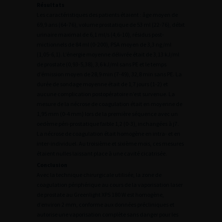
Résultats
Les caractéristiques des patients étaient : âge moyen de
69,9 ans (64-76), volume prostatique de 53 ml (22-76), débit
urinaire maximal de 6,1 ml/s (4,6-10), résidus post-
mictionnels de 84 ml (0-200), PSA moyen de 3,3 ng/ml
(1,05-6,1). L’énergie moyenne délivrée était de 3,13 kJ/ml
de prostate (0,93-5,38), 3,6 kJ/ml sans PE et le temps
d’émission moyen de 28,9 min (7-49), 32,8 min sans PE. La
durée de sondage moyenne était de 1,7 jours (1-2) et
aucune complication postopératoire n’est survenue. La
mesure de la nécrose de coagulation était en moyenne de
1,95 mm (0-4 mm) lors de la première séquence avec un
oedème péri-prostatique faible 1,2 (0-3), inchangées à j7.
La nécrose de coagulation était homogène en intra- et en
inter-individuel. Au troisième et sixième mois, ces mesures
étaient nulles laissant place à une cavité cicatrisée.
Conclusion
Avec la technique chirurgicale utilisée, la zone de
coagulation périphérique au cours de la vaporisation laser
de prostate au Greenlight XPS 180 W est homogène,
d’environ 2 mm, conforme aux données précliniques et
autorise une vaporisation complète sans danger pour les