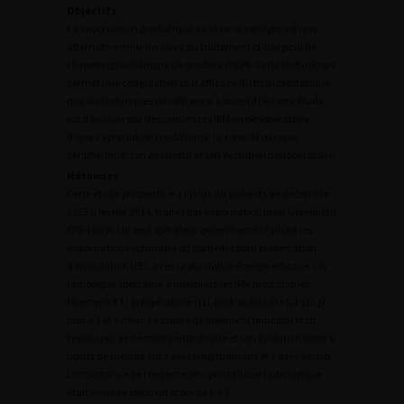
Objectifs
La vaporisation prostatique au laser Greenlight est une
alternative mini-invasive au traitement chirurgical de
l’hypertrophie bénigne de prostate (HBP). Cette technologie
permet une coagulation plus efficace du tissu prostatique
que les techniques de référence. L’objectif de cette étude
est d’évaluer par des séquences IRM en périopératoire
d’une vaporisation prostatique, la zone de nécrose
périphérique, son épaisseur et son évolution postopératoire.
Méthodes
Cette étude prospective a inclus dix patients de décembre
2013 à février 2014, traités par vaporisation laser Greenlight
XPS-180 W. Un seul opérateur expérimenté réalisait les
vaporisations optimales ou partielles pour préservation
d’éjaculation (PE), avec la plus faible énergie efficace. Un
radiologue spécialisé a interprété les IRM prostatiques
(Siemens 3 T) préopératoire (j1), post-opératoire (j1-j2), j7,
puis à 3 et 6 mois. Le critère de jugement principal était
l’épaisseur de nécrose périphérique et son évolution selon 6
points de mesure sur 3 axes longitudinaux et 2 axes axiaux.
L’importance de l’oedème péri-prostatique radiologique
était évaluée selon un score de 0 à 3.