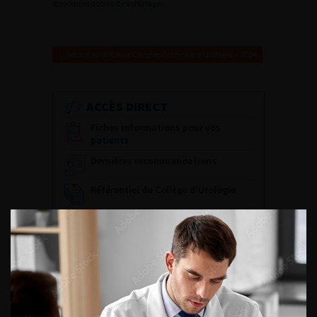
structures nobles de voisinage.
Retour au 108ème Congrès Français d’Urologie – 2014
ACCÈS DIRECT
Fiches informations pour vos
patients
Dernières recommandations
Référentiel du Collège d’Urologie
Espace Accréditation des médecins
Livrets du CFEU pour l'interne
DATES À RETENIR