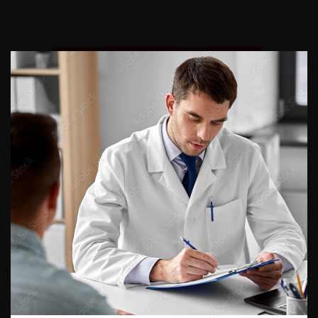
Retour au 108ème Congrès Français d’Urologie – 2014
ACCÈS DIRECT
Fiches informations pour vos
patients
Dernières recommandations
Référentiel du Collège d’Urologie
Espace Accréditation des médecins
Livrets du CFEU pour l'interne
DATES À RETENIR