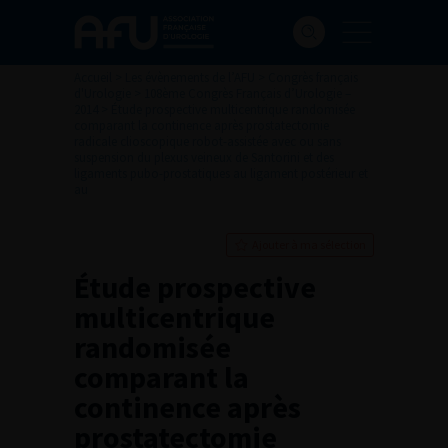
Accueil
>
Les évènements de l’AFU
>
Congrès français
d'Urologie
>
108ème Congrès Français d’Urologie –
2014
>
Étude prospective multicentrique randomisée
comparant la continence après prostatectomie
radicale clioscopique robot-assistée avec ou sans
suspension du plexus veineux de Santorini et des
ligaments pubo-prostatiques au ligament postérieur et
au
Ajouter à ma sélection
Étude prospective
multicentrique
randomisée
comparant la
continence après
prostatectomie