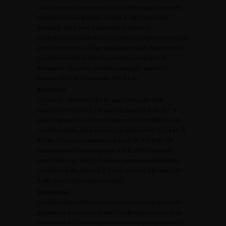
subir une prostatectomie totale ont été prospectivement
randomisés en 2 groupes. Groupe A : RALP standard.
Groupe B : RALP avec suspension antérieur et
reconstruction postérieure. Le critère de jugement principal
était la continence à 1 an évalué par le port de protection.
La continence était définie par l’absence de port de
protection. Les autres données analysées étaient la
fonction érectile et le taux du PSA à 1 an.
Résultats
Le taux de continence à 1 an après chirurgie était
respectivement de 72,7 % dans le groupe A et de 76,7 %
dans le groupe B. Le taux de continence ne diffère pas de
manière significative dans les 2 groupes (
p
= 0,72) à 1 an. À
6 mois, le taux de continence était de 57,9 % et 65,4 %
respectivement dans le groupe A et B, différence non
significative (
p
= 0,60) Le taux de continence différait de
manière significative à 1 et 3 mois dans les 2 groupes (
p
=
0,047 et
p
= 0,016 respectivement).
Conclusion
La suspension antérieure associée à une reconstruction
postérieure au cours de la RALP n’influe pas sur le taux de
continence à 1 an mais permet un retour plus précoce à la