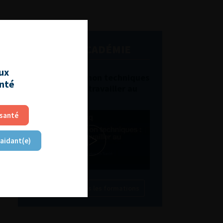
L'AFU ACADÉMIE
aux
Compétences non techniques
anté
: comment les travailler au
quotidien ?
 santé
 aidant(e)
Découvrir toutes les formations