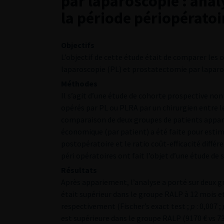
par laparoscopie : anal
la période périopératoir
Objectifs
L’objectif de cette étude était de comparer les c
laparoscopie (PL) et prostatectomie par laparo
Méthodes
Il s’agit d’une étude de cohorte prospective no
opérés par PL ou PLRA par un chirurgien entre le
comparaison de deux groupes de patients appariés
économique (par patient) a été faite pour estime
postopératoire et le ratio coût-efficacité différe
péri opératoires ont fait l’objet d’une étude de s
Résultats
Après appariement, l’analyse a porté sur deux gr
était supérieur dans le groupe RALP à 12 mois et
respectivement (Fischer’s exact test ;
p
: 0,007 ;
est supérieure dans le groupe RALP (9170 € vs 73