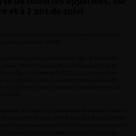
yse de cohortes appariées, sur
e et à 2 ans de suivi
oûts et l’efficacité des deux techniques : prostatectomie par
scopie robot assistée (PLRA).
n randomisée portant sur 433 patients âgés de 50 à 67 ans
 Janvier 2008 et Décembre 2011 ; l’analyse a porté sur la
 sur l’âge et la classe de d’AMICO (1:1) ; une évaluation
r les coûts directs de l’intervention à la deuxième année
ntiel (ICER) par trifecta ; les facteurs de variation des coûts
ensibilité.
oupes de 143 patients. Le pourcentage de patients « trifecta »
 24 mois de 60,1 % versus 25,17 % et de 62,2 % versus 43,3 %
p
: 0,079). On observe que la médiane des coûts périopératoires
37 € ;
p
< 0,001) mais que la différence avec LRP n’est plus