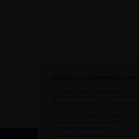
POURQUOI ÊTRE MEMBRE DE L’AFU
?
Appartenir à une communauté qui a pour
objectif l’amélioration de la prise en charge de
pathologies urologiques et l’accompagnement
des urologues.
Avoir accès aux vidéos didactiques
sélectionnées pour vous, aux webinaires et à
l’ensemble de l’AFU académie.
Avoir un tarif privilégié pour les évènement