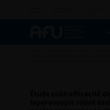
Actu &
Annuaire des
Annonces
agenda
membres
pro
L’
Accueil
>
Les évènements de l’AFU
>
Congrès fra
>
Étude coût-efficacité de la prostatectomie pa
laparoscopie : analyse de cohortes appariées, sur
Étude coût-efficacité d
laparoscopie robot ass