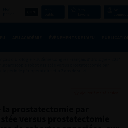
Mon
Mes
Mes
Se
CNPU
panier
outils
favoris
connect
AFU
AFU ACADÉMIE
ÉVÈNEMENTS DE L’AFU
PUBLICATIO
nçais d'Urologie
>
108ème Congrès Français d’Urologie – 2014
r laparoscopie robot assistée versus prostatectomie par
 la période périopératoire et à 2 ans de suivi
Ajouter à ma sélection
e la prostatectomie par
istée versus prostatectomie