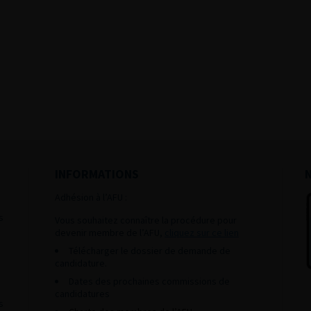
INFORMATIONS
Adhésion à l’AFU :
s
Vous souhaitez connaître la procédure pour
devenir membre de l’AFU,
cliquez sur ce lien
Télécharger le dossier de demande de
candidature.
Dates des prochaines commissions de
candidatures
s